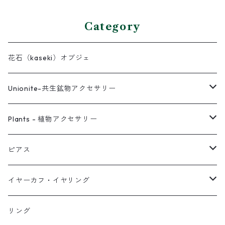
Category
花石（kaseki）オブジェ
Unionite-共生鉱物アクセサリー
ピアス
Plants - 植物アクセサリー
ネックレス
ピアス
ピアス
イヤーカフ
ネックレス
スタッド・一粒
イヤーカフ・イヤリング
イヤリング
リング
フック・ぶら下がり
原石イヤーカフ
リング