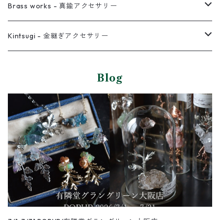
イヤーカフ
ネックレス
リング
ピアス
Brass works - 真鍮アクセサリー
バングル
イヤーカフ
ネックレス
ネックレス
リング
Kintsugi - 金継ぎアクセサリー
イヤーカフ/イヤリング/ノンホールピアス
ブレスレット
ピアス
ピアス
Blog
イヤーカフ
ネックレス
ネックレス
イヤーカフ
バングル
ブレスレット