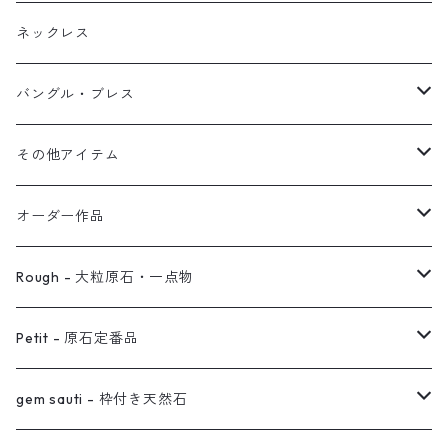
ブレス
フープ
植物イヤーカフ
ネックレス
オブジェ
ぶら下がりイヤーカフ
バングル・ブレス
イヤーカフ
2連イヤーカフ
ブレスレット
その他アイテム
イヤリング対応
バングル
ブローチ
オーダー作品
ノンホールピアス
ヘアアクセサリー
リング
Rough - 大粒原石・一点物
オーダー用ページ
ネックレス
ピアス
Petit - 原石定番品
真鍮イヤーカフ
ピアス
リング
ピアス
gem sauti - 枠付き天然石