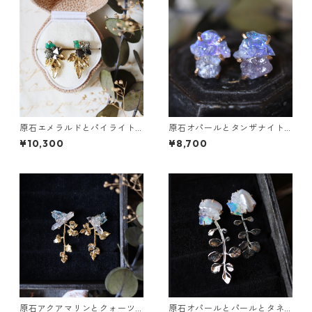
原石エメラルドとパイライト
原石オパールとタンザナイト
とクレマチスの葉ピアス
のピアス
¥10,300
¥8,700
原石アクアマリンとクォーツ
原石オパールとパールとタネ