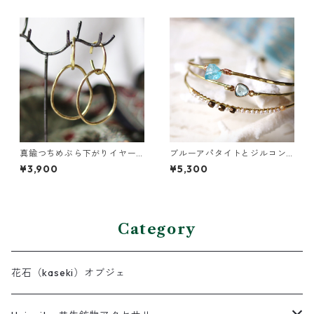
真鍮つちめぶら下がりイヤー
ブルーアパタイトとジルコン
カフ
の真鍮3連バングル
¥3,900
¥5,300
Category
花石（kaseki）オブジェ