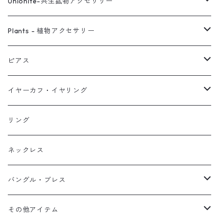
Unionite-共生鉱物アクセサリー
ピアス
Plants - 植物アクセサリー
ネックレス
ピアス
ピアス
イヤーカフ
ネックレス
スタッド・一粒
イヤーカフ・イヤリング
イヤリング
リング
フック・ぶら下がり
原石イヤーカフ
リング
ブレス
フープ
植物イヤーカフ
ネックレス
オブジェ
ぶら下がりイヤーカフ
バングル・ブレス
イヤーカフ
2連イヤーカフ
ブレスレット
その他アイテム