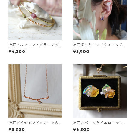
原石トルマリン・グリーンガ
原石ダイヤモンドクォーツの
ーネットの2連バングル
イヤーカフ（インダストリア
¥4,300
¥3,900
ル風）
原石ダイヤモンドクォーツの
原石オパールとイエローサフ
小枝ネックレス
ァイアのプチピアス
¥3,300
¥6,300