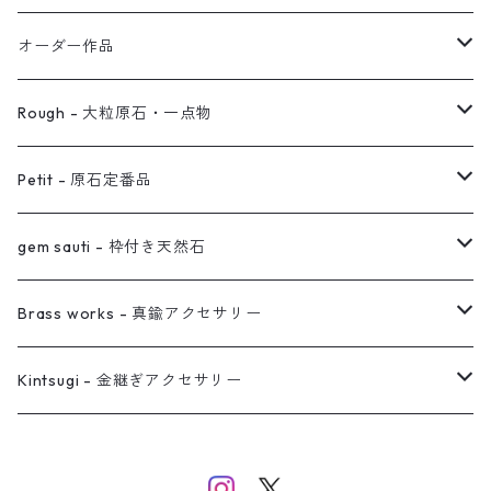
イヤリング対応
バングル
ブローチ
オーダー作品
ノンホールピアス
ヘアアクセサリー
リング
Rough - 大粒原石・一点物
オーダー用ページ
ネックレス
ピアス
Petit - 原石定番品
真鍮イヤーカフ
ピアス
リング
ピアス
gem sauti - 枠付き天然石
イヤーカフ
ネックレス
リング
ピアス
Brass works - 真鍮アクセサリー
バングル
イヤーカフ
ネックレス
ネックレス
リング
Kintsugi - 金継ぎアクセサリー
イヤーカフ/イヤリング/ノンホールピアス
ブレスレット
ピアス
ピアス