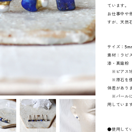
ています。
お仕事中や
すが、天然
サイズ：5m
素材：ラピ
漆・真鍮粉
※ピアス1
※原石を使
体差があり
※パールに
用していま
●使用して