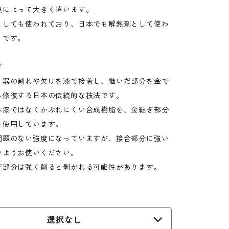
貝によって大きく違います。
としても使われており、日本でも解熱剤として使わ
うです。
ぎ
、器の割れや欠けを漆で接着し、継いだ部分を金で
ら修復する日本の伝統的な技法です。
本漆ではなくかぶれにくい合成樹脂を、金継ぎ部分
を使用しています。
問題のない強度になっていますが、接合部分に強い
いようお使いください。
ぎ部分は強く削ると剥がれる可能性があります。
選択なし