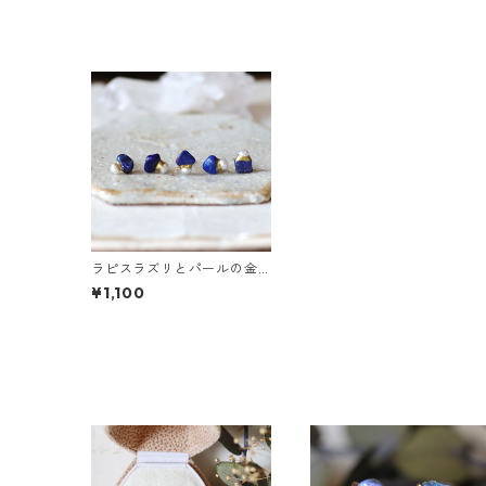
ラピスラズリとパールの金
継ぎプチピアス（1個/片方）
¥1,100