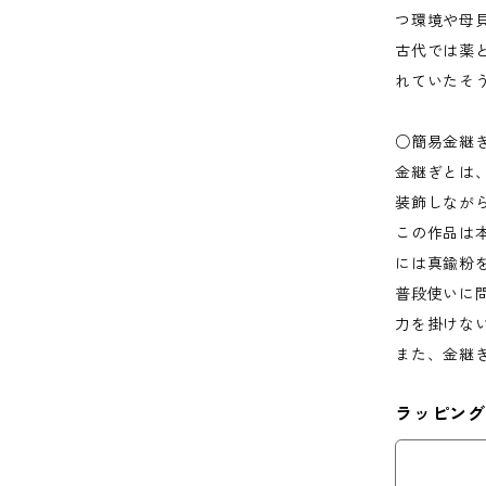
つ環境や母
古代では薬
れていたそ
○簡易金継
金継ぎとは
装飾しなが
この作品は
には真鍮粉
普段使いに
力を掛けな
また、金継
ラッピング