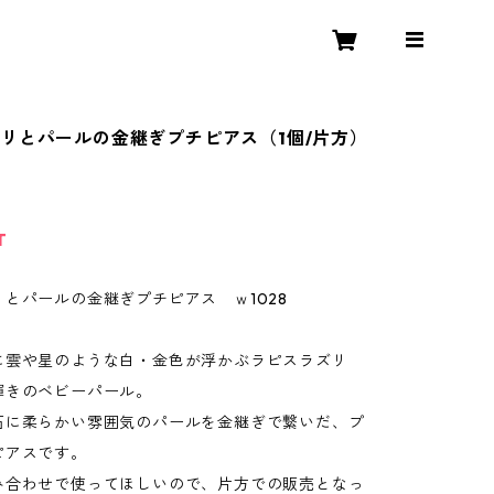
リとパールの金継ぎプチピアス（1個/片方）
T
とパールの金継ぎプチピアス ｗ1028
に雲や星のような白・金色が浮かぶラピスラズリ
輝きのベビーパール。
石に柔らかい雰囲気のパールを金継ぎで繋いだ、プ
ピアスです。
み合わせで使ってほしいので、片方での販売となっ