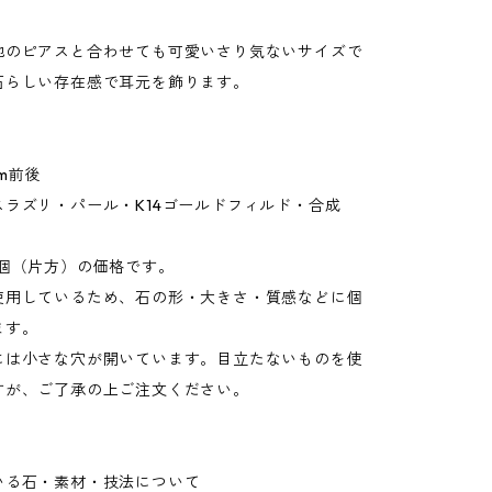
他のピアスと合わせても可愛いさり気ないサイズで
石らしい存在感で耳元を飾ります。
m前後
スラズリ・パール・K14ゴールドフィルド・合成
個（片方）の価格です。
用しているため、石の形・大きさ・質感などに個
ます。
は小さな穴が開いています。目立たないものを使
すが、ご了承の上ご注文ください。
いる石・素材・技法について