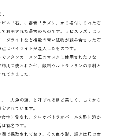
ズリ
ラピス「石」、群青「ラズリ」から名付けられた石
して利用された最古のものです。ラピスラズリはラ
ソーダライトなど複数の青い鉱物が組み合さった石
斑点はパイライトが混入したものです。
トでツタンカーメン王のマスクに使用されたりな
宝飾用に使われた他、顔料ウルトラマリンの原料と
されてきました。
く」「人魚の涙」と呼ばれるほど美しく、古くから
重宝されています。
の女性に愛され、クレオパトラがパールを酢に溶か
話は有名です。
や湖で採取されており、その色や形、輝きは貝の育