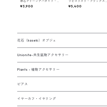
原石グリーンアパタイト・
ラピスラズリ・ブラックス
グレーパールの2連バングル
ピネル・パールの3連バング
¥3,900
¥5,400
ル
花石（kaseki）オブジェ
Unionite-共生鉱物アクセサリー
ピアス
Plants - 植物アクセサリー
ネックレス
ピアス
ピアス
イヤーカフ
ネックレス
スタッド・一粒
イヤーカフ・イヤリング