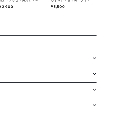
原石アメジストのぶら下が
シトリン・タイガーアイ・
りイヤーカフ
ペリドットの3連バングル
¥2,900
¥5,500