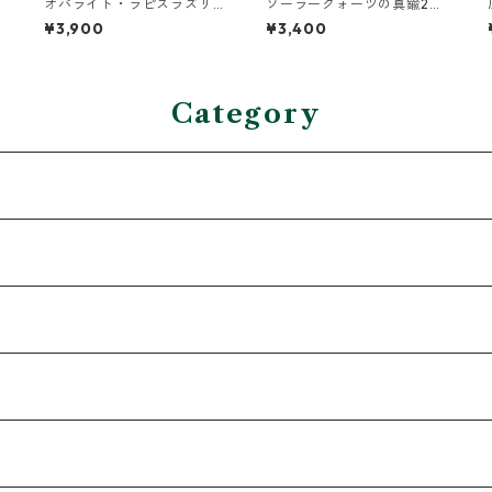
オパライト・ラピスラズリ
ソーラークォーツの真鍮2連
の2連バングル
バングル
¥3,900
¥3,400
Category