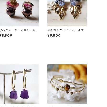
原石ウォーターメロントル
原石タンザナイトとトルマ
マリンとパールのピアス
リンとクレマチスの葉ピア
¥8,900
¥9,800
ス