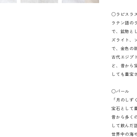
○ラピスラ
ラテン語の
で、鉱物と
ズライト、
で、金色の
古代エジプ
ど、昔から
しても重宝
○パール
「月のしず
宝石として
昔から多く
して飲んだ
世界中の海