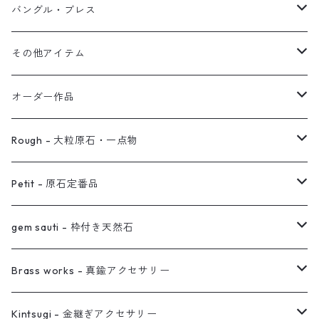
オブジェ
ぶら下がりイヤーカフ
バングル・ブレス
イヤーカフ
2連イヤーカフ
ブレスレット
その他アイテム
イヤリング対応
バングル
ブローチ
オーダー作品
ノンホールピアス
ヘアアクセサリー
リング
Rough - 大粒原石・一点物
オーダー用ページ
ネックレス
ピアス
Petit - 原石定番品
真鍮イヤーカフ
ピアス
リング
ピアス
gem sauti - 枠付き天然石
イヤーカフ
ネックレス
リング
ピアス
Brass works - 真鍮アクセサリー
バングル
イヤーカフ
ネックレス
ネックレス
リング
Kintsugi - 金継ぎアクセサリー