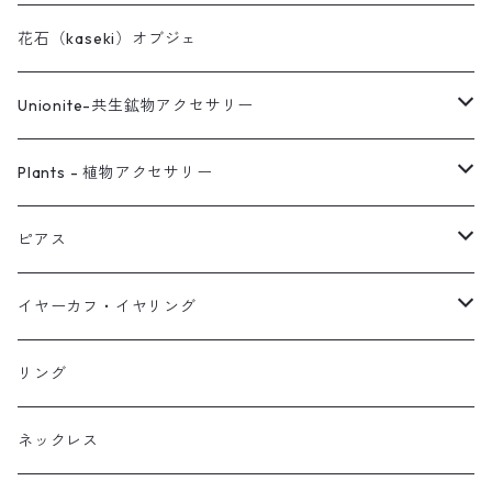
花石（kaseki）オブジェ
Unionite-共生鉱物アクセサリー
ピアス
Plants - 植物アクセサリー
ネックレス
ピアス
ピアス
イヤーカフ
ネックレス
スタッド・一粒
イヤーカフ・イヤリング
イヤリング
リング
フック・ぶら下がり
原石イヤーカフ
リング
ブレス
フープ
植物イヤーカフ
ネックレス