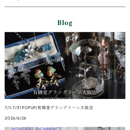
イヤーカフ/イヤリング/ノンホールピアス
ブレスレット
ピアス
ピアス
Blog
イヤーカフ
ネックレス
ネックレス
イヤーカフ
バングル
ブレスレット
7/1-7/31 POPUP/有隣堂グラングリーン大阪店
2026/6/26