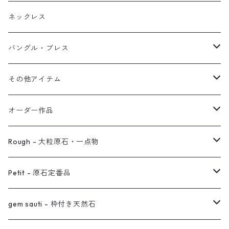
ブレス
フープ
植物イヤーカフ
ネックレス
オブジェ
ぶら下がりイヤーカフ
バングル・ブレス
イヤーカフ
2連イヤーカフ
ブレスレット
その他アイテム
イヤリング対応
バングル
ブローチ
オーダー作品
ノンホールピアス
ヘアアクセサリー
リング
Rough - 大粒原石・一点物
オーダー用ページ
ネックレス
ピアス
Petit - 原石定番品
真鍮イヤーカフ
ピアス
リング
ピアス
gem sauti - 枠付き天然石