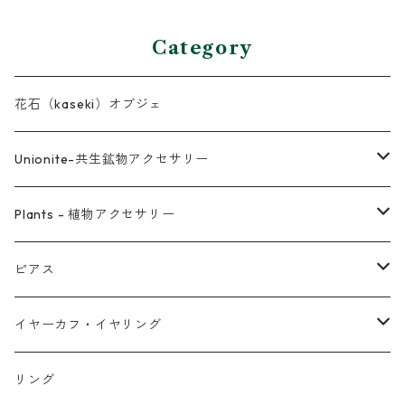
Category
花石（kaseki）オブジェ
Unionite-共生鉱物アクセサリー
ピアス
Plants - 植物アクセサリー
ネックレス
ピアス
ピアス
イヤーカフ
ネックレス
スタッド・一粒
イヤーカフ・イヤリング
イヤリング
リング
フック・ぶら下がり
原石イヤーカフ
リング