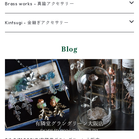
イヤーカフ
ネックレス
リング
ピアス
Brass works - 真鍮アクセサリー
バングル
イヤーカフ
ネックレス
ネックレス
リング
Kintsugi - 金継ぎアクセサリー
イヤーカフ/イヤリング/ノンホールピアス
ブレスレット
ピアス
ピアス
Blog
イヤーカフ
ネックレス
ネックレス
イヤーカフ
バングル
ブレスレット