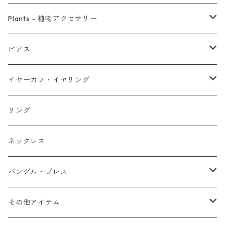
ピアス
Plants - 植物アクセサリー
ネックレス
ピアス
ピアス
イヤーカフ
ネックレス
スタッド・一粒
イヤーカフ・イヤリング
イヤリング
リング
フック・ぶら下がり
原石イヤーカフ
リング
ブレス
フープ
植物イヤーカフ
ネックレス
オブジェ
ぶら下がりイヤーカフ
バングル・ブレス
イヤーカフ
2連イヤーカフ
ブレスレット
その他アイテム