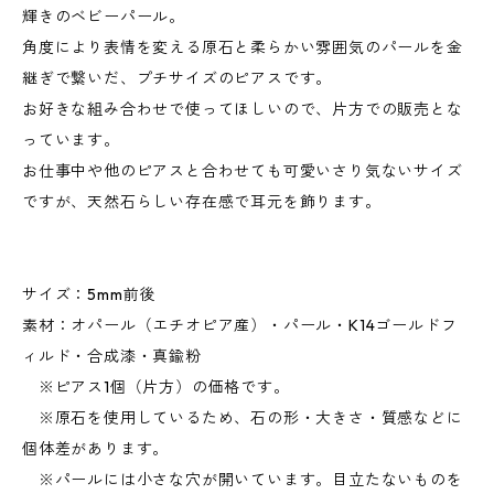
輝きのベビーパール。
角度により表情を変える原石と柔らかい雰囲気のパールを金
継ぎで繋いだ、プチサイズのピアスです。
お好きな組み合わせで使ってほしいので、片方での販売とな
っています。
お仕事中や他のピアスと合わせても可愛いさり気ないサイズ
ですが、天然石らしい存在感で耳元を飾ります。
サイズ：5mm前後
素材：オパール（エチオピア産）・パール・K14ゴールドフ
ィルド・合成漆・真鍮粉
※ピアス1個（片方）の価格です。
※原石を使用しているため、石の形・大きさ・質感などに
個体差があります。
※パールには小さな穴が開いています。目立たないものを