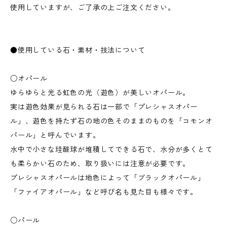
使用していますが、ご了承の上ご注文ください。
●使用している石・素材・技法について
○オパール
ゆらゆらと光る虹色の光（遊色）が美しいオパール。
実は遊色効果が見られる石は一部で「プレシャスオパー
ル」、遊色を持たず石の地の色そのままのものを「コモンオ
パール」と呼んでいます。
水中で小さな珪酸球が堆積してできる石で、水分が多くとて
も柔らかい石のため、取り扱いには注意が必要です。
プレシャスオパールは地色によって「ブラックオパール」
「ファイアオパール」など呼び名も見た目も様々です。
○パール