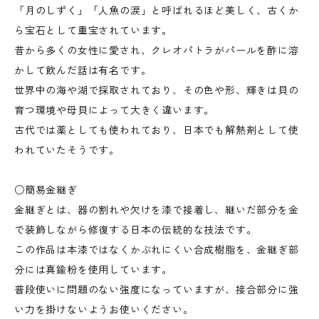
「月のしずく」「人魚の涙」と呼ばれるほど美しく、古くか
ら宝石として重宝されています。
昔から多くの女性に愛され、クレオパトラがパールを酢に溶
かして飲んだ話は有名です。
世界中の海や湖で採取されており、その色や形、輝きは貝の
育つ環境や母貝によって大きく違います。
古代では薬としても使われており、日本でも解熱剤として使
われていたそうです。
○簡易金継ぎ
金継ぎとは、器の割れや欠けを漆で接着し、継いだ部分を金
で装飾しながら修復する日本の伝統的な技法です。
この作品は本漆ではなくかぶれにくい合成樹脂を、金継ぎ部
分には真鍮粉を使用しています。
普段使いに問題のない強度になっていますが、接合部分に強
い力を掛けないようお使いください。