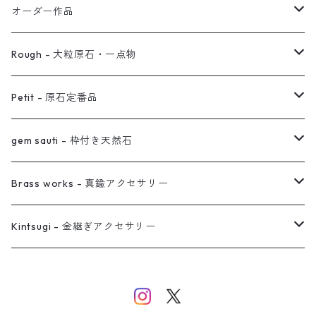
イヤリング対応
バングル
ブローチ
オーダー作品
ノンホールピアス
ヘアアクセサリー
リング
Rough - 大粒原石・一点物
オーダー用ページ
ネックレス
ピアス
Petit - 原石定番品
真鍮イヤーカフ
ピアス
リング
ピアス
gem sauti - 枠付き天然石
イヤーカフ
ネックレス
リング
ピアス
Brass works - 真鍮アクセサリー
バングル
イヤーカフ
ネックレス
ネックレス
リング
Kintsugi - 金継ぎアクセサリー
イヤーカフ/イヤリング/ノンホールピアス
ブレスレット
ピアス
ピアス
イヤーカフ
ネックレス
ネックレス