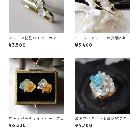
クォーツ結晶のイヤーカフ
ソーラークォーツの真鍮2連バ
（インダストリアル風）
ングル
¥3,500
¥3,400
原石オパールとイエローサフ
原石アパタイトと鉱物結晶の
ァイアのプチピアス
真鍮幅広イヤーカフ
¥6,300
¥4,700