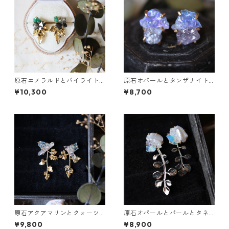
原石エメラルドとパイライト
原石オパールとタンザナイト
とクレマチスの葉ピアス
のピアス
¥10,300
¥8,700
原石アクアマリンとクォーツ
原石オパールとパールとタネ
とカニクサの葉ピアス
ツケバナの葉ピアス
¥9,800
¥8,900