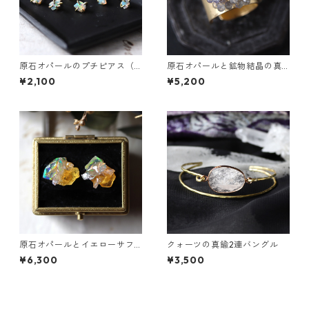
原石オパールのプチピアス（1
原石オパールと鉱物結晶の真
粒/片方）
鍮幅広イヤーカフ
¥2,100
¥5,200
原石オパールとイエローサフ
クォーツの真鍮2連バングル
ァイアのプチピアス
¥6,300
¥3,500