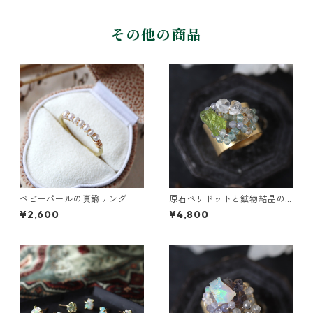
その他の商品
ベビーパールの真鍮リング
原石ペリドットと鉱物結晶の
真鍮幅広イヤーカフ
¥2,600
¥4,800