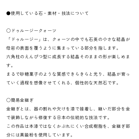
●使用している石・素材・技法について
○ドゥルージークォーツ
「ドゥルージー」は、クォーツの中でも石英の小さな結晶が
母岩の表面を覆うように集まっている部分を指します。
六角柱のえんぴつ型に成長する結晶そのままの形が楽しめま
す。
まるで砂糖菓子のような質感できらきらと光り、結晶が育っ
ていく過程を想像させてくれる、個性的な天然石です。
○簡易金継ぎ
金継ぎとは、器の割れや欠けを漆で接着し、継いだ部分を金
で装飾しながら修復する日本の伝統的な技法です。
この作品は本漆ではなくかぶれにくい合成樹脂を、金継ぎ部
分には真鍮粉を使用しています。