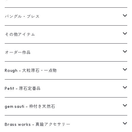
オブジェ
ぶら下がりイヤーカフ
バングル・ブレス
イヤーカフ
2連イヤーカフ
ブレスレット
その他アイテム
イヤリング対応
バングル
ブローチ
オーダー作品
ノンホールピアス
ヘアアクセサリー
リング
Rough - 大粒原石・一点物
オーダー用ページ
ネックレス
ピアス
Petit - 原石定番品
真鍮イヤーカフ
ピアス
リング
ピアス
gem sauti - 枠付き天然石
イヤーカフ
ネックレス
リング
ピアス
Brass works - 真鍮アクセサリー