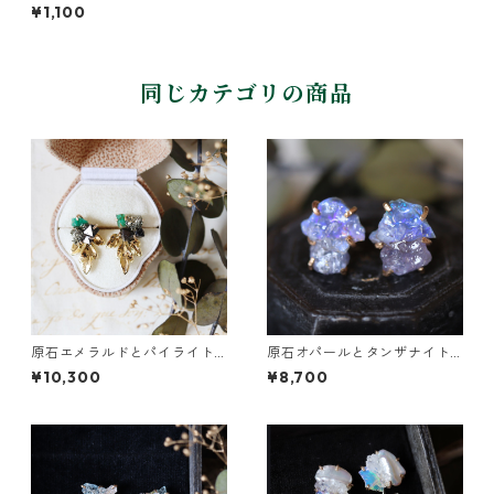
金継ぎプチピアス（1個/片方）
¥1,100
同じカテゴリの商品
原石エメラルドとパイライト
原石オパールとタンザナイト
とクレマチスの葉ピアス
のピアス
¥10,300
¥8,700