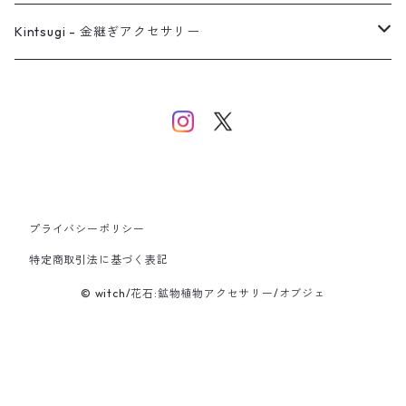
バングル
イヤーカフ
ネックレス
ネックレス
リング
Kintsugi - 金継ぎアクセサリー
イヤーカフ/イヤリング/ノンホールピアス
ブレスレット
ピアス
ピアス
イヤーカフ
ネックレス
ネックレス
イヤーカフ
プライバシーポリシー
バングル
特定商取引法に基づく表記
© witch/花石:鉱物植物アクセサリー/オブジェ
ブレスレット