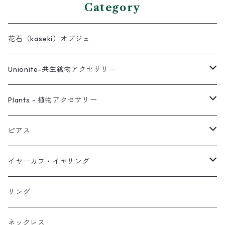
Category
花石（kaseki）オブジェ
Unionite-共生鉱物アクセサリー
ピアス
Plants - 植物アクセサリー
ネックレス
ピアス
ピアス
イヤーカフ
ネックレス
スタッド・一粒
イヤーカフ・イヤリング
イヤリング
リング
フック・ぶら下がり
原石イヤーカフ
リング
ブレス
フープ
植物イヤーカフ
ネックレス