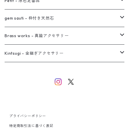
オーダー用ページ
ネックレス
ピアス
Petit - 原石定番品
真鍮イヤーカフ
ピアス
リング
ピアス
gem sauti - 枠付き天然石
イヤーカフ
ネックレス
リング
ピアス
Brass works - 真鍮アクセサリー
バングル
イヤーカフ
ネックレス
ネックレス
リング
Kintsugi - 金継ぎアクセサリー
イヤーカフ/イヤリング/ノンホールピアス
ブレスレット
ピアス
ピアス
イヤーカフ
ネックレス
ネックレス
イヤーカフ
プライバシーポリシー
バングル
特定商取引法に基づく表記