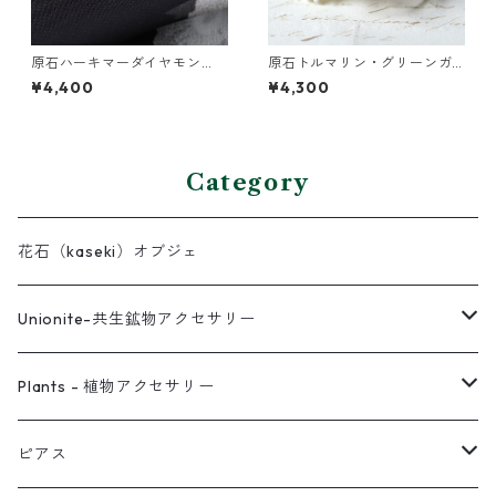
原石ハーキマーダイヤモン
原石トルマリン・グリーンガ
ド・パールの3連バングル
ーネットの2連バングル
¥4,400
¥4,300
Category
花石（kaseki）オブジェ
Unionite-共生鉱物アクセサリー
ピアス
Plants - 植物アクセサリー
ネックレス
ピアス
ピアス