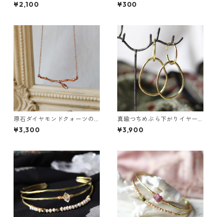
ス（一粒/片方）
¥2,100
¥300
原石ダイヤモンドクォーツの
真鍮つちめぶら下がりイヤー
小枝ネックレス
カフ
¥3,300
¥3,900