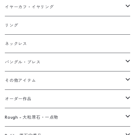
イヤーカフ
ネックレス
スタッド・一粒
イヤーカフ・イヤリング
イヤリング
リング
フック・ぶら下がり
原石イヤーカフ
リング
ブレス
フープ
植物イヤーカフ
ネックレス
オブジェ
ぶら下がりイヤーカフ
バングル・ブレス
イヤーカフ
2連イヤーカフ
ブレスレット
その他アイテム
イヤリング対応
バングル
ブローチ
オーダー作品
ノンホールピアス
ヘアアクセサリー
リング
Rough - 大粒原石・一点物