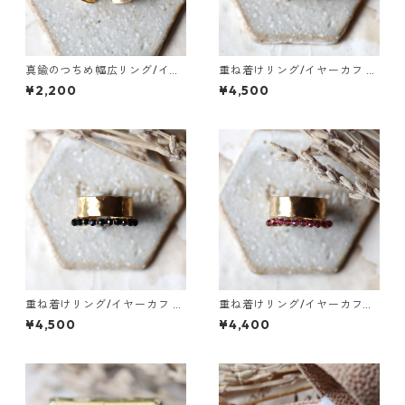
真鍮のつちめ幅広リング/イヤ
重ね着けリング/イヤーカフ 真
ーカフ
鍮つちめ幅広・ベビーパール
¥2,200
¥4,500
重ね着けリング/イヤーカフ 真
重ね着けリング/イヤーカフ
鍮つちめ幅広・ブラックスピ
真鍮つちめ幅広・ガーネット
¥4,500
¥4,400
ネル