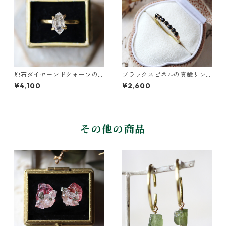
原石ダイヤモンドクォーツの
ブラックスピネルの真鍮リン
イヤーカフ/リング
グ
¥4,100
¥2,600
その他の商品