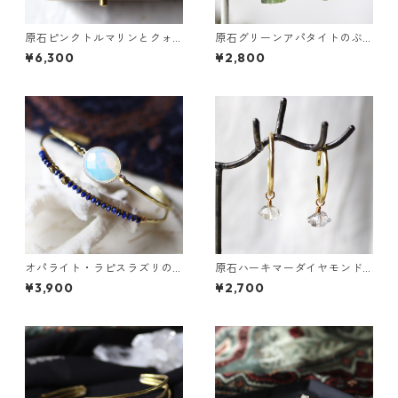
原石ピンクトルマリンとクォ
原石グリーンアパタイトのぶ
ーツのプチピアス
ら下がりイヤーカフ
¥6,300
¥2,800
オパライト・ラピスラズリの2
原石ハーキマーダイヤモンド
連バングル
のぶら下がりイヤーカフ
¥3,900
¥2,700