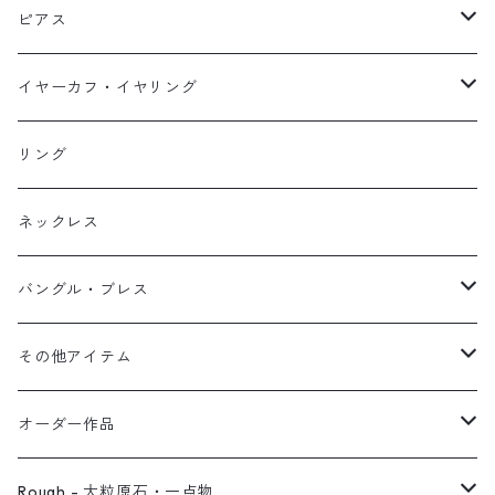
ネックレス
ピアス
ピアス
イヤーカフ
ネックレス
スタッド・一粒
イヤーカフ・イヤリング
イヤリング
リング
フック・ぶら下がり
原石イヤーカフ
リング
ブレス
フープ
植物イヤーカフ
ネックレス
オブジェ
ぶら下がりイヤーカフ
バングル・ブレス
イヤーカフ
2連イヤーカフ
ブレスレット
その他アイテム
イヤリング対応
バングル
ブローチ
オーダー作品
ノンホールピアス
ヘアアクセサリー
リング
Rough - 大粒原石・一点物