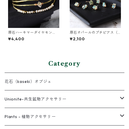
原石ハーキマーダイヤモン
原石オパールのプチピアス（1
ド・パールの3連バングル
粒/片方）
¥4,400
¥2,100
Category
花石（kaseki）オブジェ
Unionite-共生鉱物アクセサリー
ピアス
Plants - 植物アクセサリー