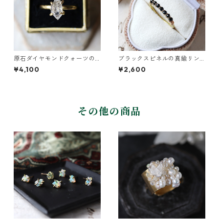
原石ダイヤモンドクォーツの
ブラックスピネルの真鍮リン
イヤーカフ/リング
グ
¥4,100
¥2,600
その他の商品