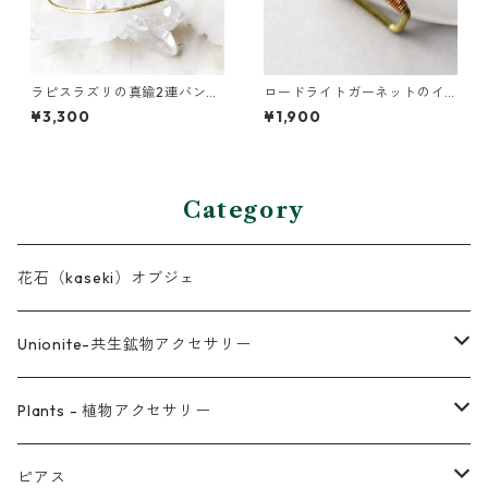
ラピスラズリの真鍮2連バング
ロードライトガーネットのイ
ル
ヤーカフ（インダストリアル
¥3,300
¥1,900
風）
Category
花石（kaseki）オブジェ
Unionite-共生鉱物アクセサリー
ピアス
Plants - 植物アクセサリー
ネックレス
ピアス
ピアス