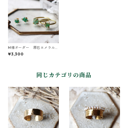
M様オーダー 原石エメラルド
のリング
¥3,300
同じカテゴリの商品