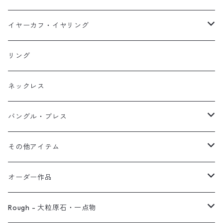
イヤーカフ
ネックレス
スタッド・一粒
イヤーカフ・イヤリング
イヤリング
リング
フック・ぶら下がり
原石イヤーカフ
リング
ブレス
フープ
植物イヤーカフ
ネックレス
オブジェ
ぶら下がりイヤーカフ
バングル・ブレス
イヤーカフ
2連イヤーカフ
ブレスレット
その他アイテム
イヤリング対応
バングル
ブローチ
オーダー作品
ノンホールピアス
ヘアアクセサリー
リング
Rough - 大粒原石・一点物