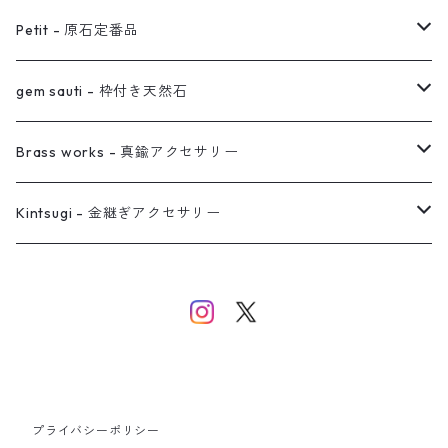
オーダー用ページ
ネックレス
ピアス
Petit - 原石定番品
真鍮イヤーカフ
ピアス
リング
ピアス
gem sauti - 枠付き天然石
イヤーカフ
ネックレス
リング
ピアス
Brass works - 真鍮アクセサリー
バングル
イヤーカフ
ネックレス
ネックレス
リング
Kintsugi - 金継ぎアクセサリー
イヤーカフ/イヤリング/ノンホールピアス
ブレスレット
ピアス
ピアス
イヤーカフ
ネックレス
ネックレス
イヤーカフ
プライバシーポリシー