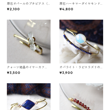
原石オパールのプチピアス（1
原石ハーキマーダイヤモンド
粒/片方）
と鉱物結晶の真鍮幅広イヤー
¥2,100
¥4,800
カフ
クォーツ結晶のイヤーカフ
オパライト・ラピスラズリの2
（インダストリアル風）
連バングル
¥3,500
¥3,900