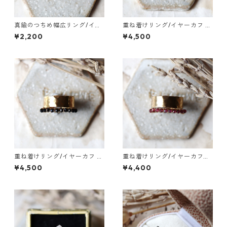
真鍮のつちめ幅広リング/イヤ
重ね着けリング/イヤーカフ 真
ーカフ
鍮つちめ幅広・ベビーパール
¥2,200
¥4,500
重ね着けリング/イヤーカフ 真
重ね着けリング/イヤーカフ
鍮つちめ幅広・ブラックスピ
真鍮つちめ幅広・ガーネット
¥4,500
¥4,400
ネル