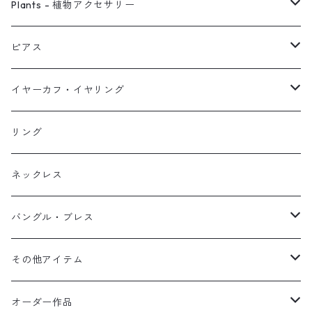
ピアス
Plants - 植物アクセサリー
ネックレス
ピアス
ピアス
イヤーカフ
ネックレス
スタッド・一粒
イヤーカフ・イヤリング
イヤリング
リング
フック・ぶら下がり
原石イヤーカフ
リング
ブレス
フープ
植物イヤーカフ
ネックレス
オブジェ
ぶら下がりイヤーカフ
バングル・ブレス
イヤーカフ
2連イヤーカフ
ブレスレット
その他アイテム
イヤリング対応
バングル
ブローチ
オーダー作品