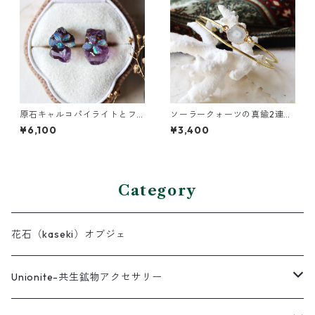
原石キャルコパイライトとフ
ソーラークォーツの真鍮2連バ
ローライトのプチピアス
ングル
¥6,100
¥3,400
Category
花石（kaseki）オブジェ
Unionite-共生鉱物アクセサリー