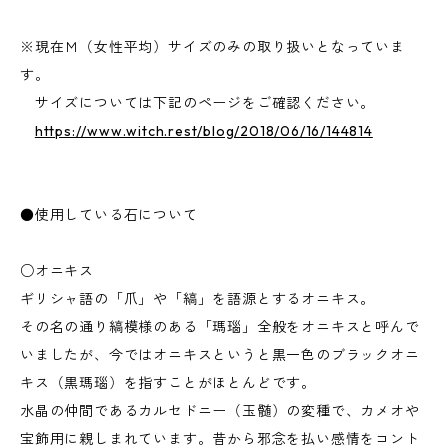
※現在Ｍ（女性平均）サイズのみの取り扱いとなっていま
す。
サイズについては下記のページをご確認ください。
https://www.witch.rest/blog/2018/06/16/144814
●使用している石について
○オニキス
ギリシャ語の「爪」や「縞」を語源とするオニキス。
その名の通り縞模様のある「瑪瑙」全般をオニキスと呼んで
いましたが、今ではオニキスというと黒一色のブラックオニ
キス（黒瑪瑙）を指すことがほとんどです。
水晶の仲間であるカルセドニー（玉髄）の変種で、カメオや
宝飾用に親しまれています。昔から邪念を払い感情をコント