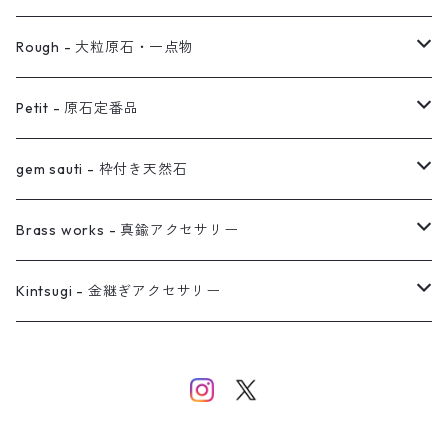
ノンホールピアス
ヘアアクセサリー
リング
Rough - 大粒原石・一点物
オーダー用ページ
ネックレス
ピアス
Petit - 原石定番品
真鍮イヤーカフ
ピアス
リング
ピアス
gem sauti - 枠付き天然石
イヤーカフ
ネックレス
リング
ピアス
Brass works - 真鍮アクセサリー
バングル
イヤーカフ
ネックレス
ネックレス
リング
Kintsugi - 金継ぎアクセサリー
イヤーカフ/イヤリング/ノンホールピアス
ブレスレット
ピアス
ピアス
イヤーカフ
ネックレス
ネックレス