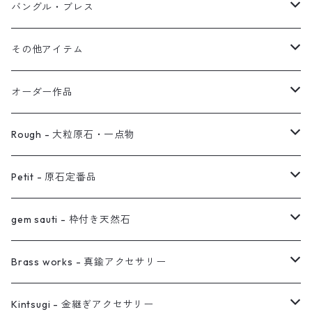
オブジェ
ぶら下がりイヤーカフ
バングル・ブレス
イヤーカフ
2連イヤーカフ
ブレスレット
その他アイテム
イヤリング対応
バングル
ブローチ
オーダー作品
ノンホールピアス
ヘアアクセサリー
リング
Rough - 大粒原石・一点物
オーダー用ページ
ネックレス
ピアス
Petit - 原石定番品
真鍮イヤーカフ
ピアス
リング
ピアス
gem sauti - 枠付き天然石
イヤーカフ
ネックレス
リング
ピアス
Brass works - 真鍮アクセサリー
バングル
イヤーカフ
ネックレス
ネックレス
リング
Kintsugi - 金継ぎアクセサリー