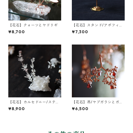
【花石】クォーツとヤドリギ
【花石】スタンド/アポフィラ
イトとユーカリ
¥8,700
¥7,300
【花石】カルセドニー/スティ
【花石】吊/ヤブガラシとガー
ルバイトとヤエムグラ
ネット
¥8,900
¥6,500