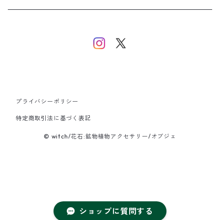
イヤーカフ/イヤリング/ノンホールピアス
ブレスレット
ピアス
ピアス
イヤーカフ
ネックレス
ネックレス
イヤーカフ
プライバシーポリシー
バングル
特定商取引法に基づく表記
© witch/花石:鉱物植物アクセサリー/オブジェ
ブレスレット
ショップに質問する