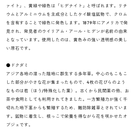
ァイト」、黄緑や緑色は「ヒデナイト」と呼ばれます。リチ
ウムとアルミニウムを主成分としたケイ酸塩鉱物で、クロム
を含有することで緑色に発色します。1879年にアメリカで発
見され、発見者のウイリアム・アール・ヒデンが名前の由来
となっています。使用したのは、黄色みの強い透明感の美し
い原石です。
●ドクダミ
アジア各地の湿った陰地に群生する多年草。中心のもこもこ
した部分が小さな花が集まったもので、4枚の花びらのよう
なものは苞（ほう/特殊化した葉）。古くから民間薬の他、お
茶や食用としても利用されてきました。一方繁殖力が強く千
切れた地下茎からも繁殖するため、難防除雑草とされていま
す。鉱物に着生し、根っこで栄養を得ながら花を咲かせたオ
ブジェです。