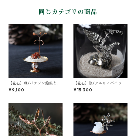
同じカテゴリの商品
【花石】種/バナジン鉛鉱とフ
【花石】瓶/アルセノパイライ
ウセンカズラ
トとクォーツ
¥9,100
¥15,300