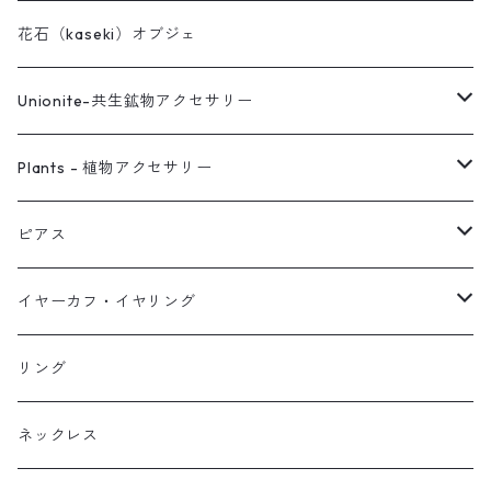
花石（kaseki）オブジェ
Unionite-共生鉱物アクセサリー
ピアス
Plants - 植物アクセサリー
ネックレス
ピアス
ピアス
イヤーカフ
ネックレス
スタッド・一粒
イヤーカフ・イヤリング
イヤリング
リング
フック・ぶら下がり
原石イヤーカフ
リング
ブレス
フープ
植物イヤーカフ
ネックレス