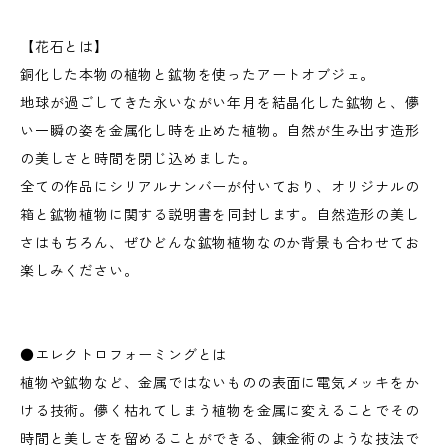
【花石とは】
銅化した本物の植物と鉱物を使ったアートオブジェ。
地球が過ごしてきた永いながい年月を結晶化した鉱物と、儚
い一瞬の姿を金属化し時を止めた植物。自然が生み出す造形
の美しさと時間を閉じ込めました。
全ての作品にシリアルナンバーが付いており、オリジナルの
箱と鉱物植物に関する説明書を同封します。自然造形の美し
さはもちろん、ぜひどんな鉱物植物なのか背景も合わせてお
楽しみください。
●エレクトロフォーミングとは
植物や鉱物など、金属ではないものの表面に電気メッキをか
ける技術。儚く枯れてしまう植物を金属に変えることでその
時間と美しさを留めることができる、錬金術のような技法で