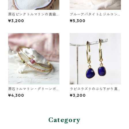
原石ピンクトルマリンの真鍮
ブルーアパタイトとジルコン
リング
の真鍮3連バングル
¥3,200
¥5,300
原石トルマリン・グリーンガ
ラピスラズリのぶら下がり真
ーネットの2連バングル
鍮イヤーカフ
¥4,300
¥3,200
Category