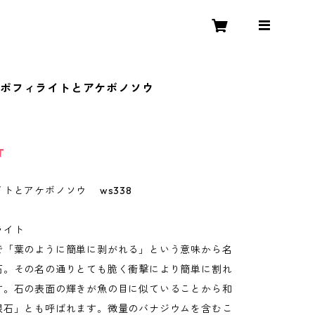
アポフィライトとアケボノソウ
T
トとアケボノソウ ws338
ライト
で「葉のように簡単に剥がれる」という意味から名
石。その名の通りとても脆く衝撃により簡単に割れ
す。石の表面の輝きが魚の目に似ていることから和
眼石」とも呼ばれます。微量のバナジウムを含むこ