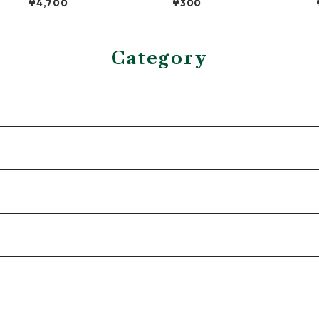
¥4,700
¥300
Category