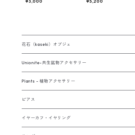
¥3,000
¥5,200
花石（kaseki）オブジェ
Unionite-共生鉱物アクセサリー
ピアス
Plants - 植物アクセサリー
ネックレス
ピアス
ピアス
イヤーカフ
ネックレス
スタッド・一粒
イヤーカフ・イヤリング