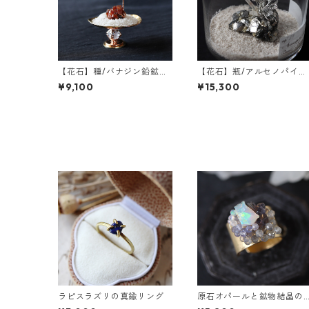
【花石】種/バナジン鉛鉱と
【花石】瓶/アルセノパイラ
フウセンカズラ
イトとクォーツ
¥9,100
¥15,300
ラピスラズリの真鍮リング
原石オパールと鉱物結晶の
真鍮幅広イヤーカフ