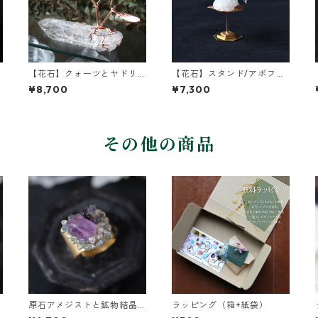
【花石】クォーツとヤドリ
【花石】スタンド/アポフィ
ギ
ライトとユーカリ
¥8,700
¥7,300
その他の商品
原石アメジストと鉱物結晶
ラッピング（箱+紙袋）
の真鍮幅広イヤーカフ