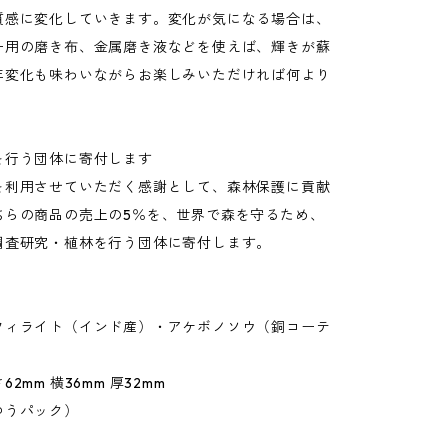
質感に変化していきます。変化が気になる場合は、
ー用の磨き布、金属磨き液などを使えば、輝きが蘇
年変化も味わいながらお楽しみいただければ何より
を行う団体に寄付します
を利用させていただく感謝として、森林保護に貢献
ちらの商品の売上の5％を、世界で森を守るため、
調査研究・植林を行う団体に寄付します。
フィライト（インド産）・アケボノソウ（銅コーテ
2mm 横36mm 厚32mm
ゆうパック）