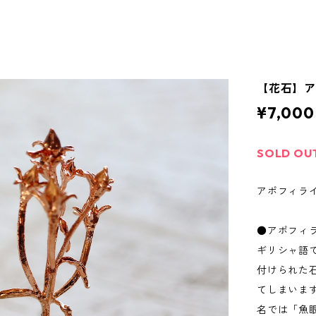
【花石】
¥7,000
SOLD OU
アポフィライ
●アポフィ
ギリシャ語
付けられた
てしまいま
名では「魚