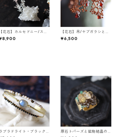
【花石】カルセドニー/ステ
【花石】吊/ヤブガラシとガ
ィルバイトとヤエムグラ
ーネット
¥8,900
¥6,500
ラブラドライト・ブラック
原石トパーズと鉱物結晶の
スピネル・パールの3連バン
真鍮幅広イヤーカフ