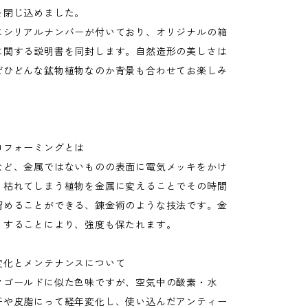
を閉じ込めました。
にシリアルナンバーが付いており、オリジナルの箱
に関する説明書を同封します。自然造形の美しさは
ぜひどんな鉱物植物なのか背景も合わせてお楽しみ
ロフォーミングとは
など、金属ではないものの表面に電気メッキをかけ
く枯れてしまう植物を金属に変えることでその時間
留めることができる、錬金術のような技法です。金
くすることにより、強度も保たれます。
変化とメンテナンスについて
クゴールドに似た色味ですが、空気中の酸素・水
汗や皮脂にって経年変化し、使い込んだアンティー