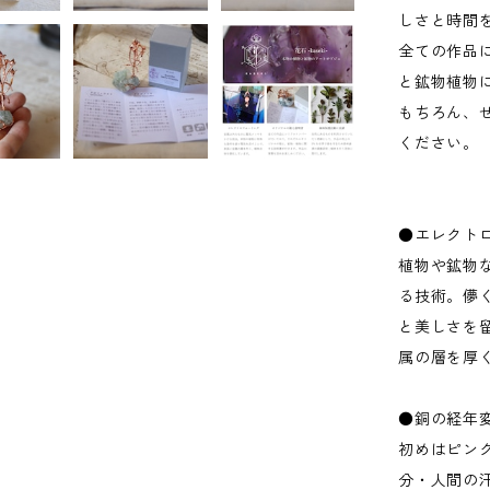
しさと時間
全ての作品
と鉱物植物
もちろん、
ください。
●エレクト
植物や鉱物
る技術。儚
と美しさを
属の層を厚
●銅の経年
初めはピン
分・人間の