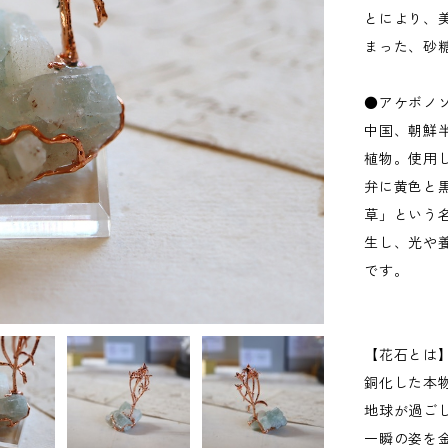
とにより、
まった、砂
●アケボノ
中国、朝鮮
植物。使用
弁に黄色と
草」という
生し、光や
です。
【花石とは
銅化した本
地球が過ご
一瞬の姿を