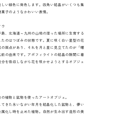
美しい緑色に発色します。四角い結晶がいくつも集
糖菓子のようなかわいい表情。
ソウ
半島、北海道～九州の山地の湿った場所に生育する
したのはつぼみの状態です。夏に咲く白い星型の花
黒の斑点があり、それを月と星に見立てたのが「曙
名前の由来です。アポフィライトの結晶の隙間に着
養分を吸収しながら花を咲かせようとするオブジェ
】
物の植物と鉱物を使ったアートオブジェ。
してきた永いながい年月を結晶化した鉱物と、儚い
金属化し時を止めた植物。自然が生み出す造形の美