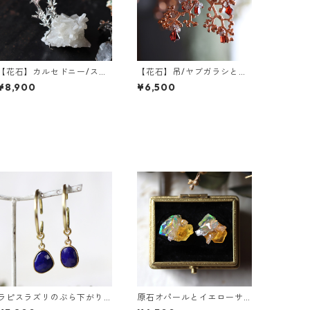
【花石】カルセドニー/ステ
【花石】吊/ヤブガラシとガ
ィルバイトとヤエムグラ
ーネット
¥8,900
¥6,500
ラピスラズリのぶら下がり
原石オパールとイエローサ
真鍮イヤーカフ
ファイアのプチピアス