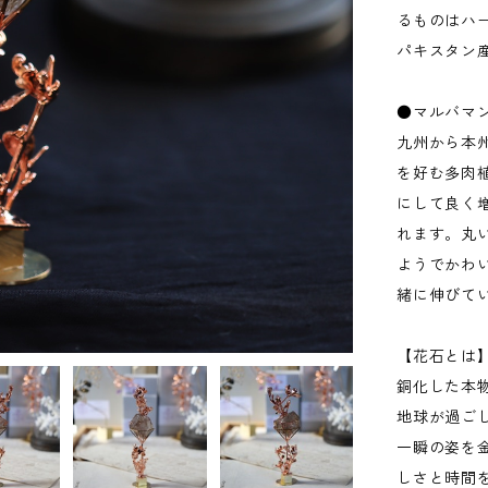
るものはハ
パキスタン
●マルバマ
九州から本
を好む多肉
にして良く
れます。丸
ようでかわ
緒に伸びて
【花石とは
銅化した本
地球が過ご
一瞬の姿を
しさと時間