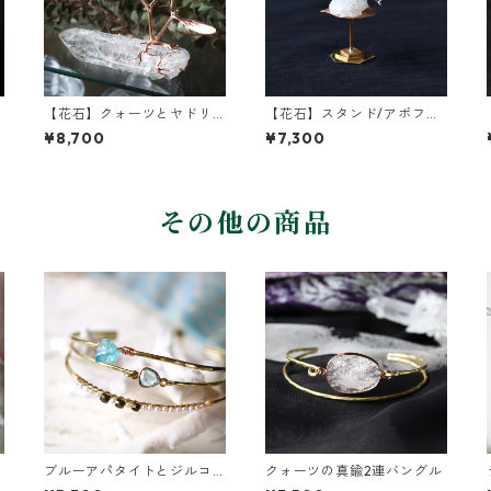
【花石】クォーツとヤドリ
【花石】スタンド/アポフィ
ギ
ライトとユーカリ
¥8,700
¥7,300
その他の商品
ブルーアパタイトとジルコ
クォーツの真鍮2連バングル
ンの真鍮3連バングル