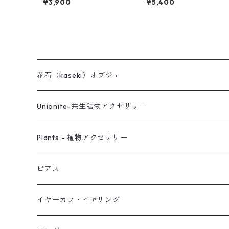
¥3,900
¥5,400
花石（kaseki）オブジェ
Unionite-共生鉱物アクセサリー
ピアス
Plants - 植物アクセサリー
ネックレス
ピアス
ピアス
イヤーカフ
ネックレス
スタッド・一粒
イヤーカフ・イヤリング