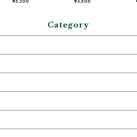
¥5,300
¥3,500
Category