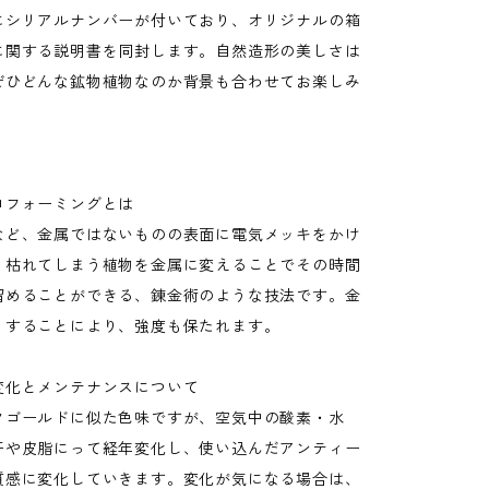
にシリアルナンバーが付いており、オリジナルの箱
に関する説明書を同封します。自然造形の美しさは
ぜひどんな鉱物植物なのか背景も合わせてお楽しみ
ロフォーミングとは
など、金属ではないものの表面に電気メッキをかけ
く枯れてしまう植物を金属に変えることでその時間
留めることができる、錬金術のような技法です。金
くすることにより、強度も保たれます。
変化とメンテナンスについて
クゴールドに似た色味ですが、空気中の酸素・水
汗や皮脂にって経年変化し、使い込んだアンティー
質感に変化していきます。変化が気になる場合は、