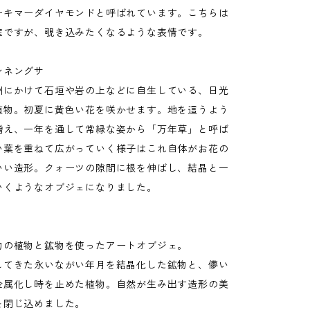
ーキマーダイヤモンドと呼ばれています。こちらは
産ですが、覗き込みたくなるような表情です。
ンネングサ
州にかけて石垣や岩の上などに自生している、日光
植物。初夏に黄色い花を咲かせます。地を這うよう
増え、一年を通して常緑な姿から「万年草」と呼ば
い葉を重ねて広がっていく様子はこれ自体がお花の
いい造形。クォーツの隙間に根を伸ばし、結晶と一
いくようなオブジェになりました。
】
物の植物と鉱物を使ったアートオブジェ。
してきた永いながい年月を結晶化した鉱物と、儚い
金属化し時を止めた植物。自然が生み出す造形の美
を閉じ込めました。