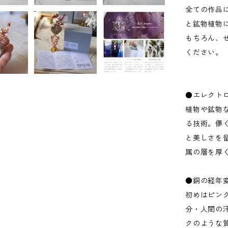
全ての作品
と鉱物植物
もちろん、
ください。
●エレクト
植物や鉱物
る技術。儚
と美しさを
属の層を厚
●銅の経年
初めはピン
分・人間の
クのような