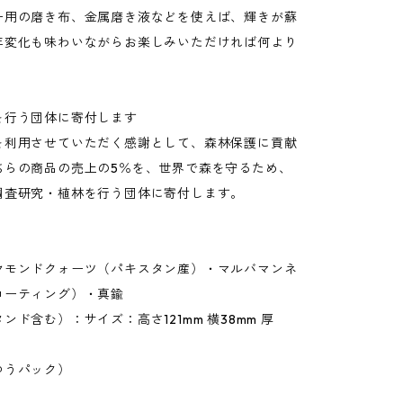
ー用の磨き布、金属磨き液などを使えば、輝きが蘇
年変化も味わいながらお楽しみいただければ何より
を行う団体に寄付します
を利用させていただく感謝として、森林保護に貢献
ちらの商品の売上の5％を、世界で森を守るため、
調査研究・植林を行う団体に寄付します。
ヤモンドクォーツ（パキスタン産）・マルバマンネ
コーティング）・真鍮
ンド含む）：サイズ：高さ121mm 横38mm 厚
ゆうパック）