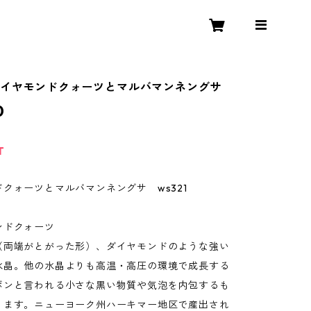
ダイヤモンドクォーツとマルバマンネングサ
0
T
クォーツとマルバマンネングサ ws321
ンドクォーツ
（両端がとがった形）、ダイヤモンドのような強い
水晶。他の水晶よりも高温・高圧の環境で成長する
ボンと言われる小さな黒い物質や気泡を内包するも
ります。ニューヨーク州ハーキマー地区で産出され