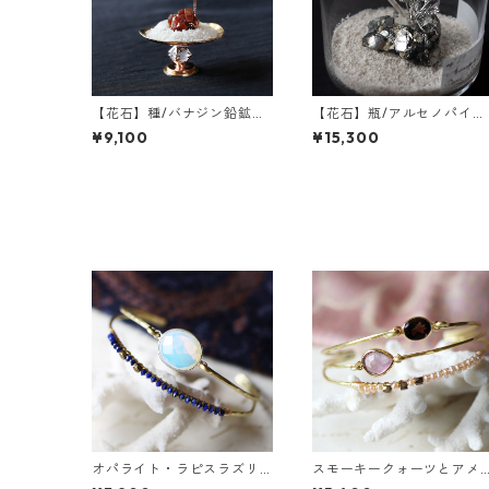
【花石】種/バナジン鉛鉱と
【花石】瓶/アルセノパイラ
フウセンカズラ
イトとクォーツ
¥9,100
¥15,300
オパライト・ラピスラズリ
スモーキークォーツとアメ
の2連バングル
ジストの真鍮3連バングル