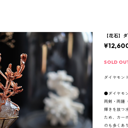
【花石】
¥12,60
SOLD OU
ダイヤモンド
●ダイヤモ
両剣・両錘
輝きを放つ
ため、カー
のも多くあ