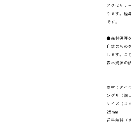
アクセサリ
ります。経
です。
●森林保護
自然のもの
します。こ
森林資源の
素材：ダイ
ングサ（銅
サイズ（スタ
25mm
送料無料（