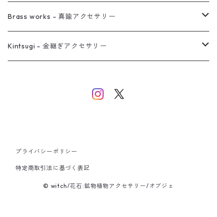
イヤーカフ
ネックレス
リング
ピアス
Brass works - 真鍮アクセサリー
バングル
イヤーカフ
ネックレス
ネックレス
リング
Kintsugi - 金継ぎアクセサリー
イヤーカフ/イヤリング/ノンホールピアス
ブレスレット
ピアス
ピアス
イヤーカフ
ネックレス
ネックレス
イヤーカフ
プライバシーポリシー
バングル
特定商取引法に基づく表記
© witch/花石:鉱物植物アクセサリー/オブジェ
ブレスレット