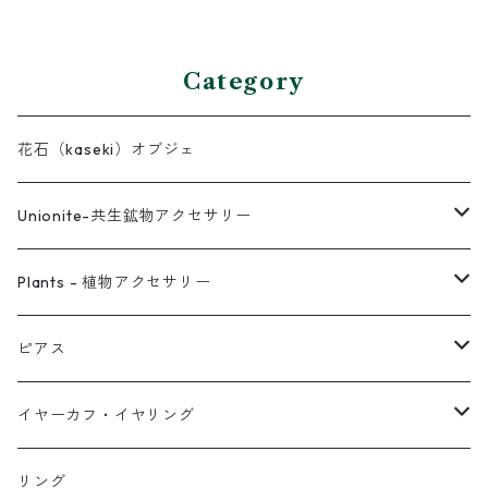
Category
花石（kaseki）オブジェ
Unionite-共生鉱物アクセサリー
ピアス
Plants - 植物アクセサリー
ネックレス
ピアス
ピアス
イヤーカフ
ネックレス
スタッド・一粒
イヤーカフ・イヤリング
イヤリング
リング
フック・ぶら下がり
原石イヤーカフ
リング