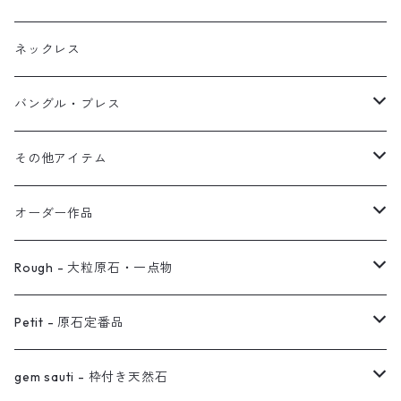
ブレス
フープ
植物イヤーカフ
ネックレス
オブジェ
ぶら下がりイヤーカフ
バングル・ブレス
イヤーカフ
2連イヤーカフ
ブレスレット
その他アイテム
イヤリング対応
バングル
ブローチ
オーダー作品
ノンホールピアス
ヘアアクセサリー
リング
Rough - 大粒原石・一点物
オーダー用ページ
ネックレス
ピアス
Petit - 原石定番品
真鍮イヤーカフ
ピアス
リング
ピアス
gem sauti - 枠付き天然石