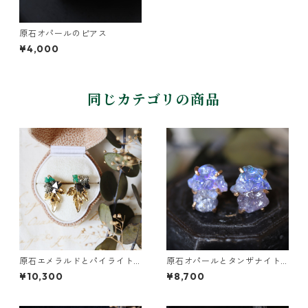
原石オパールのピアス
¥4,000
同じカテゴリの商品
原石エメラルドとパイライト
原石オパールとタンザナイト
とクレマチスの葉ピアス
のピアス
¥10,300
¥8,700