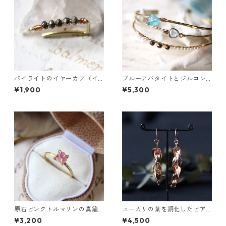
パイライトのイヤーカフ（イ
ブルーアパタイトとジルコン
ンダストリアル風）
の真鍮3連バングル
¥1,900
¥5,300
原石ピンクトルマリンの真鍮
ユーカリの葉を銅化したピア
リング
ス
¥3,200
¥4,500