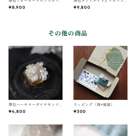
原石ウォーターメロントルマ
原石タンザナイトとトルマリ
リンとパールのピアス
ンとクレマチスの葉ピアス
¥8,900
¥9,800
その他の商品
原石ハーキマーダイヤモンド
ラッピング（箱+紙袋）
と鉱物結晶の真鍮幅広イヤー
¥4,800
¥300
カフ