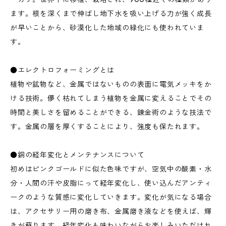
ます。根を深くまで伸ばし地下水を吸い上げる力が強く成長
が早いことから、砂漠化した地域の緑化にも使われていま
す。
●エレクトロフォーミングとは
植物や鉱物など、金属ではないものの表面に電気メッキをか
ける技術。儚く枯れてしまう植物を金属に変えることでその
時間と美しさを留めることができる、錬金術のような技法で
す。金属の層を厚くすることにより、強度も保たれます。
●銅の経年変化とメンテナンスについて
初めはピンクゴールドに似た色味ですが、空気中の酸素・水
分・人間の汗や皮脂にって経年変化し、使い込んだアンティ
ークのような質感に変化していきます。変化が気になる場合
は、アクセサリー用の磨き布、金属磨き液などを使えば、輝
きが蘇ります。経年変化も味わいながらお楽しみいただけれ