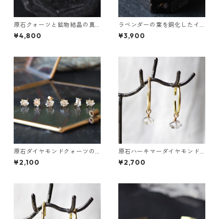
原石クォーツと鉱物結晶の真
ラベンダーの葉を銅化したイ
鍮幅広イヤーカフ
ヤーカフ
¥4,800
¥3,900
原石ダイヤモンドクォーツの
原石ハーキマーダイヤモンド
プチピアス（一粒/片方）
のぶら下がりイヤーカフ
¥2,100
¥2,700