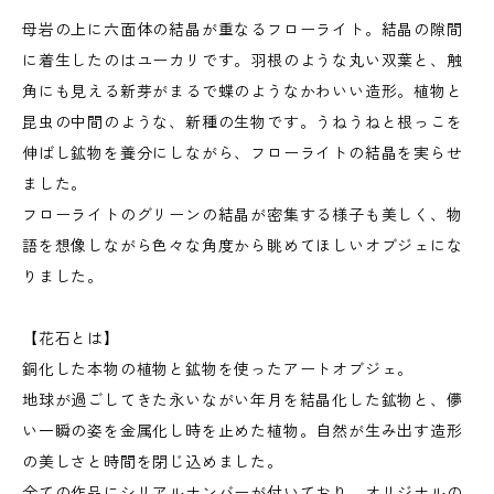
母岩の上に六面体の結晶が重なるフローライト。結晶の隙間
に着生したのはユーカリです。羽根のような丸い双葉と、触
角にも見える新芽がまるで蝶のようなかわいい造形。植物と
昆虫の中間のような、新種の生物です。うねうねと根っこを
伸ばし鉱物を養分にしながら、フローライトの結晶を実らせ
ました。
フローライトのグリーンの結晶が密集する様子も美しく、物
語を想像しながら色々な角度から眺めてほしいオブジェにな
りました。
【花石とは】
銅化した本物の植物と鉱物を使ったアートオブジェ。
地球が過ごしてきた永いながい年月を結晶化した鉱物と、儚
い一瞬の姿を金属化し時を止めた植物。自然が生み出す造形
の美しさと時間を閉じ込めました。
全ての作品にシリアルナンバーが付いており、オリジナルの