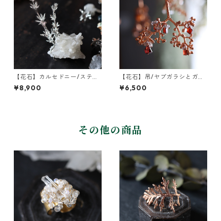
【花石】カルセドニー/スティ
【花石】吊/ヤブガラシとガー
ルバイトとヤエムグラ
ネット
¥8,900
¥6,500
その他の商品