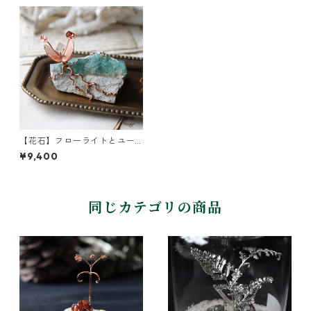
【花石】フローライトとユー
カリ
¥9,400
同じカテゴリの商品