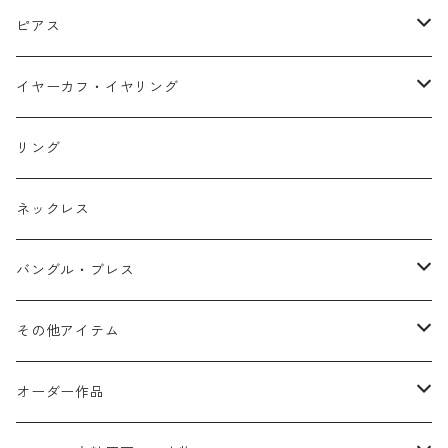
ネックレス
ピアス
ピアス
イヤーカフ
ネックレス
スタッド・一粒
イヤーカフ・イヤリング
イヤリング
リング
フック・ぶら下がり
原石イヤーカフ
リング
ブレス
フープ
植物イヤーカフ
ネックレス
オブジェ
ぶら下がりイヤーカフ
バングル・ブレス
イヤーカフ
2連イヤーカフ
ブレスレット
その他アイテム
イヤリング対応
バングル
ブローチ
オーダー作品