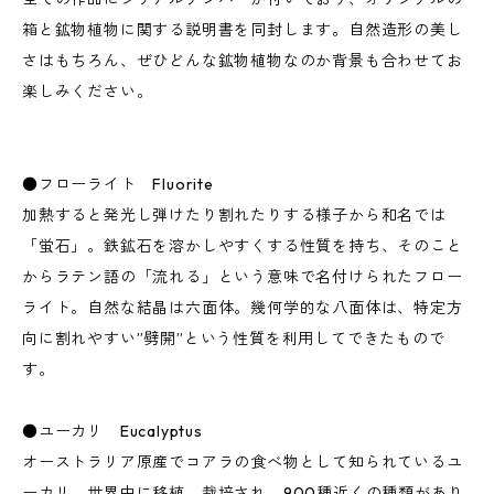
箱と鉱物植物に関する説明書を同封します。自然造形の美し
さはもちろん、ぜひどんな鉱物植物なのか背景も合わせてお
楽しみください。
●フローライト Fluorite
加熱すると発光し弾けたり割れたりする様子から和名では
「蛍石」。鉄鉱石を溶かしやすくする性質を持ち、そのこと
からラテン語の「流れる」という意味で名付けられたフロー
ライト。自然な結晶は六面体。幾何学的な八面体は、特定方
向に割れやすい”劈開”という性質を利用してできたもので
す。
●ユーカリ Eucalyptus
オーストラリア原産でコアラの食べ物として知られているユ
ーカリ。世界中に移植、栽培され、900種近くの種類があり