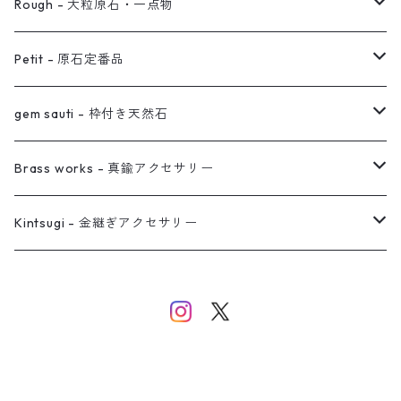
ノンホールピアス
ヘアアクセサリー
リング
Rough - 大粒原石・一点物
オーダー用ページ
ネックレス
ピアス
Petit - 原石定番品
真鍮イヤーカフ
ピアス
リング
ピアス
gem sauti - 枠付き天然石
イヤーカフ
ネックレス
リング
ピアス
Brass works - 真鍮アクセサリー
バングル
イヤーカフ
ネックレス
ネックレス
リング
Kintsugi - 金継ぎアクセサリー
イヤーカフ/イヤリング/ノンホールピアス
ブレスレット
ピアス
ピアス
イヤーカフ
ネックレス
ネックレス
イヤーカフ