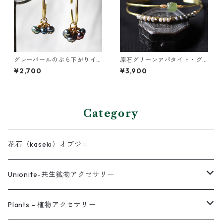
グレーパールのぶら下がりイ
原石グリーンアパタイト・グ
ヤーカフ
レーパールの2連バングル
¥2,700
¥3,900
Category
花石（kaseki）オブジェ
Unionite-共生鉱物アクセサリー
ピアス
Plants - 植物アクセサリー