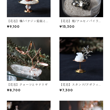
【花石】種/バナジン鉛鉱とフ
【花石】瓶/アルセノパイライ
ウセンカズラ
トとクォーツ
¥9,100
¥15,300
【花石】クォーツとヤドリギ
【花石】スタンド/アポフィラ
イトとユーカリ
¥8,700
¥7,300