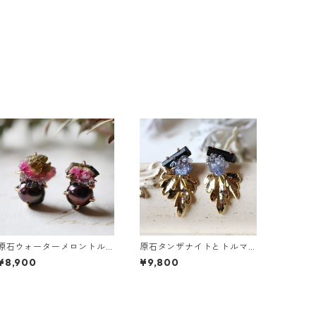
原石ウォーターメロントル
原石タンザナイトとトルマ
マリンとパールのピアス
リンとクレマチスの葉ピア
¥8,900
¥9,800
ス