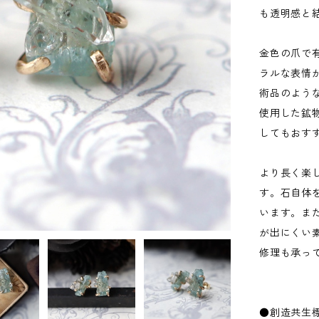
も透明感と
金色の爪で
ラルな表情
術品のよう
使用した鉱
してもおす
より長く楽
す。石自体
います。ま
が出にくい
修理も承っ
●創造共生