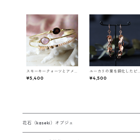
スモーキークォーツとアメ
ユーカリの葉を銅化したピ
ジストの真鍮3連バングル
アス
¥5,400
¥4,500
花石（kaseki）オブジェ