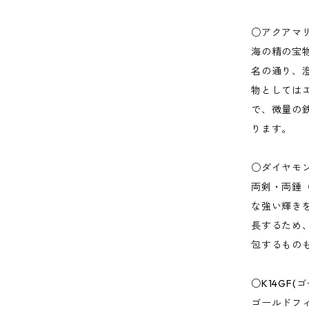
○アクアマ
海の精の宝
名の通り、
物としては
で、微量の
ります。
○ダイヤモ
両剣・両錘
な強い輝き
長するため
包するもの
○K14GF
ゴールドフ