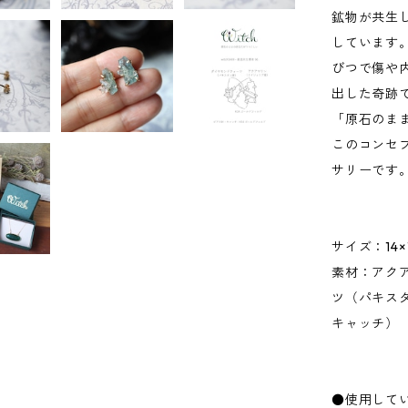
鉱物が共生
しています
びつで傷や
出した奇跡
「原石のま
このコンセ
サリーです
サイズ：14×
素材：アク
ツ（パキス
キャッチ）
●使用して