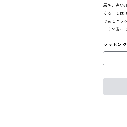
層を、高い
くることは
であるニッ
にくい素材
ラッピング