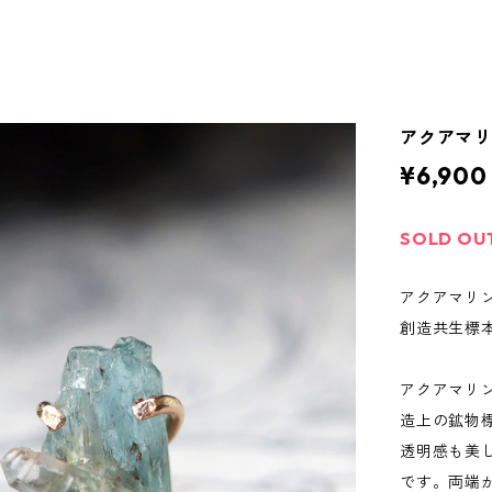
アクアマ
¥6,900
SOLD OU
アクアマリン
創造共生標本
アクアマリ
造上の鉱物
透明感も美
です。両端