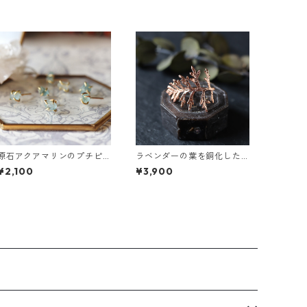
原石アクアマリンのプチピ
ラベンダーの葉を銅化した
アス（一粒/片方）
イヤーカフ
¥2,100
¥3,900