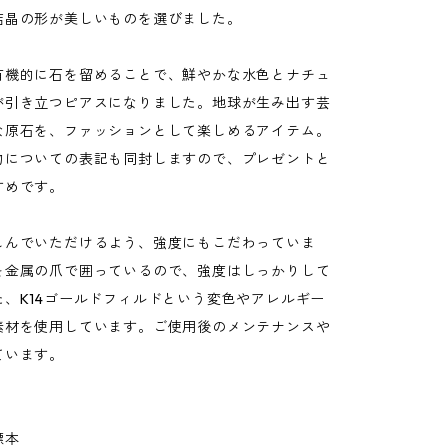
結晶の形が美しいものを選びました。
有機的に石を留めることで、鮮やかな水色とナチュ
が引き立つピアスになりました。地球が生み出す芸
な原石を、ファッションとして楽しめるアイテム。
物についての表記も同封しますので、プレゼントと
すめです。
しんでいただけるよう、強度にもこだわっていま
を金属の爪で囲っているので、強度はしっかりして
た、K14ゴールドフィルドという変色やアレルギー
素材を使用しています。ご使用後のメンテナンスや
ています。
標本