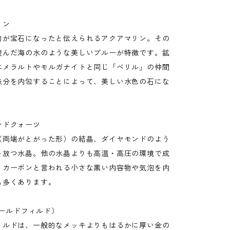
リン
物が宝石になったと伝えられるアクアマリン。その
澄んだ海の水のような美しいブルーが特徴です。鉱
エメラルトやモルガナイトと同じ「ベリル」の仲間
鉄分を内包することによって、美しい水色の石にな
ンドクォーツ
（両端がとがった形）の結晶、ダイヤモンドのよう
を放つ水晶。他の水晶よりも高温・高圧の環境で成
、カーボンと言われる小さな黒い内容物や気泡を内
も多くあります。
(ゴールドフィルド）
ィルドは、一般的なメッキよりもはるかに厚い金の