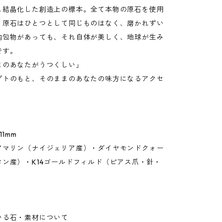
し結晶化した創造上の標本。全て本物の原石を使用
。原石はひとつとして同じものはなく、磨かれずい
内包物があっても、それ自体が美しく、地球が生み
です。
まのあなたがうつくしい」
プトのもと、そのままのあなたの味方になるアクセ
。
11mm
アマリン（ナイジェリア産）・ダイヤモンドクォー
タン産）・K14ゴールドフィルド（ピアス爪・針・
いる石・素材について