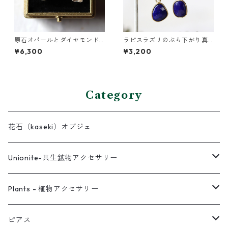
原石オパールとダイヤモンド
ラピスラズリのぶら下がり真
クォーツのプチピアス
鍮イヤーカフ
¥6,300
¥3,200
Category
花石（kaseki）オブジェ
Unionite-共生鉱物アクセサリー
ピアス
Plants - 植物アクセサリー
ネックレス
ピアス
ピアス