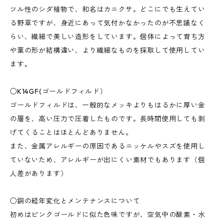
ツル性のシダ植物で、和名はカニクサ。どこにでも生えてい
る野草ですが、身近にあって気付かなかったのが不思議なく
らい、繊細で美しい造形をしています。個体によって育ち方
や葉の形が結構違い、より繊細なものを採取して使用してい
ます。
○K14GF(ゴールドフィルド）
ゴールドフィルドは、一般的なメッキよりもはるかに厚い金
の層を、高い圧力で圧着したものです。長時間使用しても剥
げてくることはほとんどありません。
また、金属アレルギーの原因であるニッケルやスズを使用し
ていないため、アレルギーが出にくい素材でもあります（個
人差があります）
○銅の経年変化とメンテナンスについて
初めはピンクゴールドに似た色味ですが、空気中の酸素・水