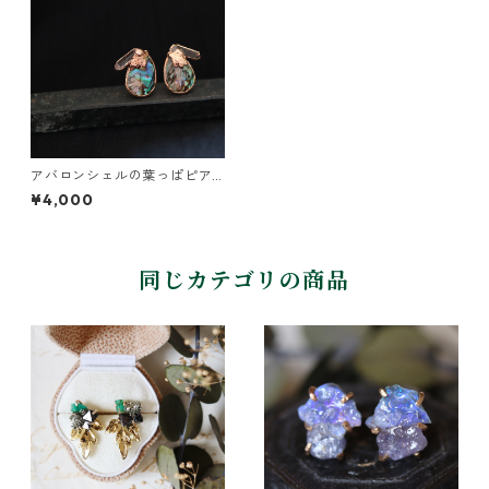
アバロンシェルの葉っぱピア
ス
¥4,000
同じカテゴリの商品