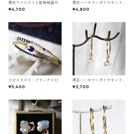
原石アメジストと鉱物結晶の
原石ハーキマーダイヤモンド
真鍮幅広イヤーカフ
と鉱物結晶の真鍮幅広イヤー
¥4,700
¥4,800
カフ
ラピスラズリ・ブラックスピ
原石ハーキマーダイヤモンド
ネル・パールの3連バングル
のぶら下がりイヤーカフ
¥5,400
¥2,700