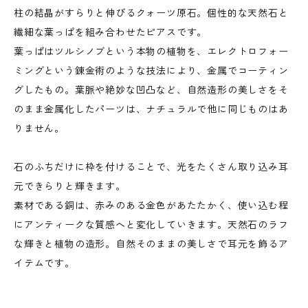
柱の結晶がすらりと伸びるクォーツ原石。個性的な天然石と
繊細な葉っぱを組み合わせたピアスです。
葉っぱはツルシノブという本物の植物を、エレクトロフォー
ミングという錬金術のような技法により、金属でコーティン
グしたもの。葉脈や絶妙な凹凸など、自然造形の美しさをそ
のまま金属化したパーツは、ナチュラルで他に同じものはあ
りません。
石のふちだけに枠を付けることで、光をたくさん取り込み耳
元できらりと輝きます。
素材である銅は、赤みのある金色があたたかく、使い込む程
にアンティークな質感へと変化していきます。天然石のラフ
な輝きと植物の造形。自然そのままの美しさで耳元を飾るア
イテムです。