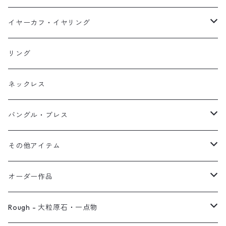
イヤーカフ
ネックレス
スタッド・一粒
イヤーカフ・イヤリング
イヤリング
リング
フック・ぶら下がり
原石イヤーカフ
リング
ブレス
フープ
植物イヤーカフ
ネックレス
オブジェ
ぶら下がりイヤーカフ
バングル・ブレス
イヤーカフ
2連イヤーカフ
ブレスレット
その他アイテム
イヤリング対応
バングル
ブローチ
オーダー作品
ノンホールピアス
ヘアアクセサリー
リング
Rough - 大粒原石・一点物