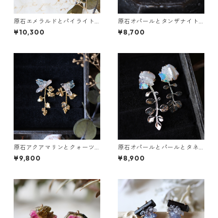
原石エメラルドとパイライト
原石オパールとタンザナイト
とクレマチスの葉ピアス
のピアス
¥10,300
¥8,700
原石アクアマリンとクォーツ
原石オパールとパールとタネ
とカニクサの葉ピアス
ツケバナの葉ピアス
¥9,800
¥8,900