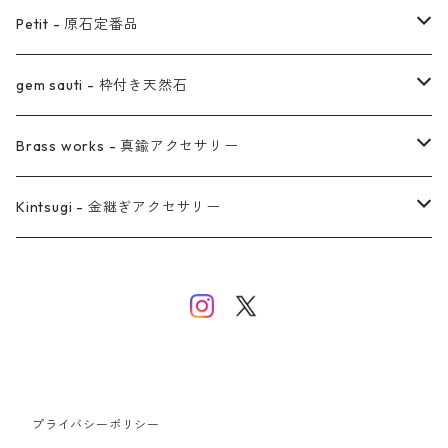
オーダー用ページ
ネックレス
ピアス
Petit - 原石定番品
真鍮イヤーカフ
ピアス
リング
ピアス
gem sauti - 枠付き天然石
イヤーカフ
ネックレス
リング
ピアス
Brass works - 真鍮アクセサリー
バングル
イヤーカフ
ネックレス
ネックレス
リング
Kintsugi - 金継ぎアクセサリー
イヤーカフ/イヤリング/ノンホールピアス
ブレスレット
ピアス
ピアス
イヤーカフ
ネックレス
ネックレス
イヤーカフ
プライバシーポリシー