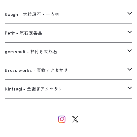
ノンホールピアス
ヘアアクセサリー
リング
Rough - 大粒原石・一点物
オーダー用ページ
ネックレス
ピアス
Petit - 原石定番品
真鍮イヤーカフ
ピアス
リング
ピアス
gem sauti - 枠付き天然石
イヤーカフ
ネックレス
リング
ピアス
Brass works - 真鍮アクセサリー
バングル
イヤーカフ
ネックレス
ネックレス
リング
Kintsugi - 金継ぎアクセサリー
イヤーカフ/イヤリング/ノンホールピアス
ブレスレット
ピアス
ピアス
イヤーカフ
ネックレス
ネックレス