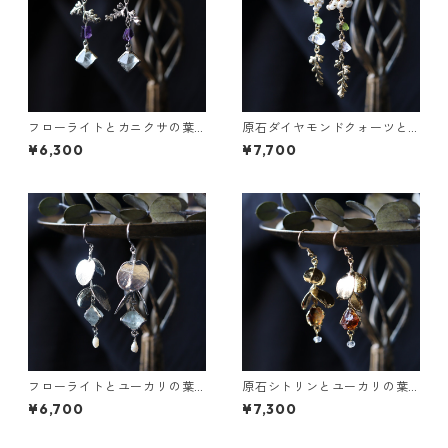
フローライトとカニクサの葉
原石ダイヤモンドクォーツと
ピアス
カニクサの葉ピアス
¥6,300
¥7,700
フローライトとユーカリの葉
原石シトリンとユーカリの葉
ピアス
のピアス
¥6,700
¥7,300