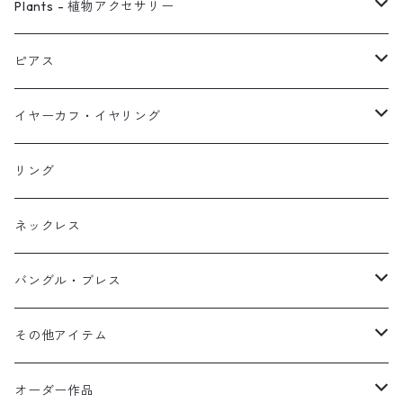
ピアス
Plants - 植物アクセサリー
ネックレス
ピアス
ピアス
イヤーカフ
ネックレス
スタッド・一粒
イヤーカフ・イヤリング
イヤリング
リング
フック・ぶら下がり
原石イヤーカフ
リング
ブレス
フープ
植物イヤーカフ
ネックレス
オブジェ
ぶら下がりイヤーカフ
バングル・ブレス
イヤーカフ
2連イヤーカフ
ブレスレット
その他アイテム
イヤリング対応
バングル
ブローチ
オーダー作品