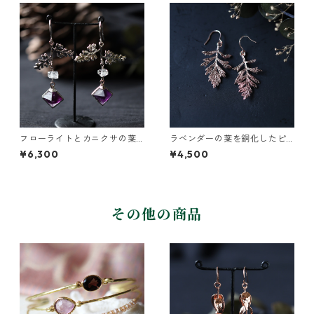
フローライトとカニクサの葉
ラベンダーの葉を銅化したピ
ピアス
アス
¥6,300
¥4,500
その他の商品