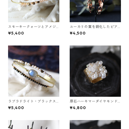
スモーキークォーツとアメジ
ユーカリの葉を銅化したピア
ストの真鍮3連バングル
ス
¥5,400
¥4,500
ラブラドライト・ブラックス
原石ハーキマーダイヤモンド
ピネル・パールの3連バングル
と鉱物結晶の真鍮幅広イヤー
¥5,400
¥4,800
カフ