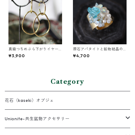
真鍮つちめぶら下がりイヤー
原石アパタイトと鉱物結晶の
カフ
真鍮幅広イヤーカフ
¥3,900
¥4,700
Category
花石（kaseki）オブジェ
Unionite-共生鉱物アクセサリー