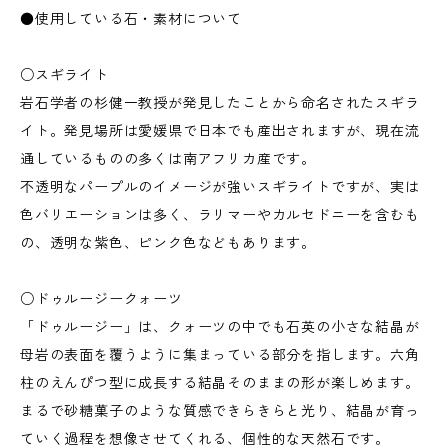
●使用している石・素材について
○スギライト
岩石学者の杉健一教授が発見したことから命名されたスギラ
イト。発見場所は愛媛県で日本でも産出されますが、現在流
通しているものの多くは南アフリカ産です。
不透明なパープルのイメージが強いスギライトですが、実は
色バリエーションは多く、ラリマーやカルセドニーを含むも
の、透明な紫色、ピンク色などもあります。
○ドゥルージークォーツ
「ドゥルージー」は、クォーツの中でも石英の小さな結晶が
母岩の表面を覆うように集まっている部分を指します。六角
柱のえんぴつ型に成長する結晶そのままの形が楽しめます。
まるで砂糖菓子のような質感できらきらと光り、結晶が育っ
ていく過程を想像させてくれる、個性的な天然石です。