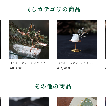
同じカテゴリの商品
【花石】クォーツとヤドリ
【花石】スタンド/アポフィ
ギ
ライトとユーカリ
¥8,700
¥7,300
その他の商品