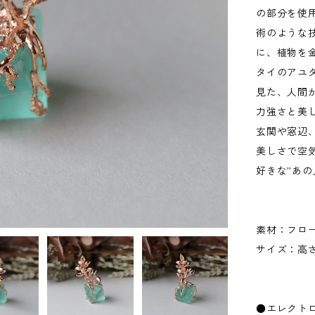
の部分を使
術のような
に、植物を
タイのアユ
見た、人間
力強さと美
玄関や窓辺
美しさで空
好きな”あ
素材：フロ
サイズ：高さ4
●エレクト