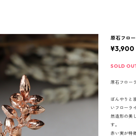
原石フロ
¥3,900
SOLD OU
原石フローラ
ぼんやりと
いフローラ
然造形の美
す。
赤い実が特