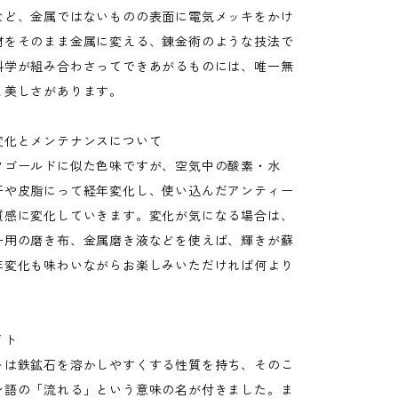
など、金属ではないものの表面に電気メッキをかけ
材をそのまま金属に変える、錬金術のような技法で
科学が組み合わさってできあがるものには、唯一無
と美しさがあります。
変化とメンテナンスについて
クゴールドに似た色味ですが、空気中の酸素・水
汗や皮脂にって経年変化し、使い込んだアンティー
質感に変化していきます。変化が気になる場合は、
ー用の磨き布、金属磨き液などを使えば、輝きが蘇
年変化も味わいながらお楽しみいただければ何より
イト
トは鉄鉱石を溶かしやすくする性質を持ち、そのこ
ン語の「流れる」という意味の名が付きました。ま