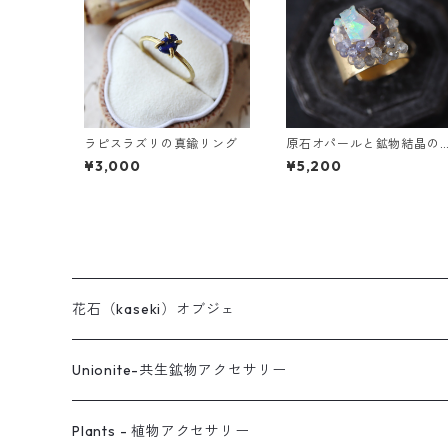
ラピスラズリの真鍮リング
原石オパールと鉱物結晶の
真鍮幅広イヤーカフ
¥3,000
¥5,200
花石（kaseki）オブジェ
Unionite-共生鉱物アクセサリー
ピアス
Plants - 植物アクセサリー