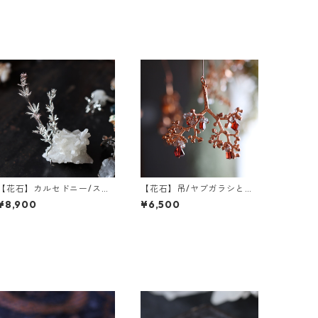
【花石】カルセドニー/ステ
【花石】吊/ヤブガラシとガ
ィルバイトとヤエムグラ
ーネット
¥8,900
¥6,500