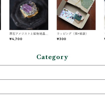
原石アメジストと鉱物結晶
ラッピング（箱+紙袋）
の真鍮幅広イヤーカフ
¥4,700
¥300
Category