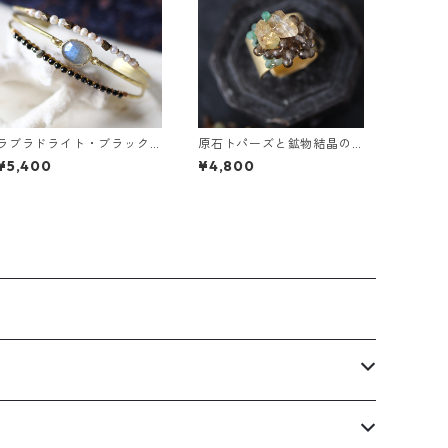
ラブラドライト・ブラック
原石トパーズと鉱物結晶の
スピネル・パールの3連バン
真鍮幅広イヤーカフ
¥5,400
¥4,800
グル