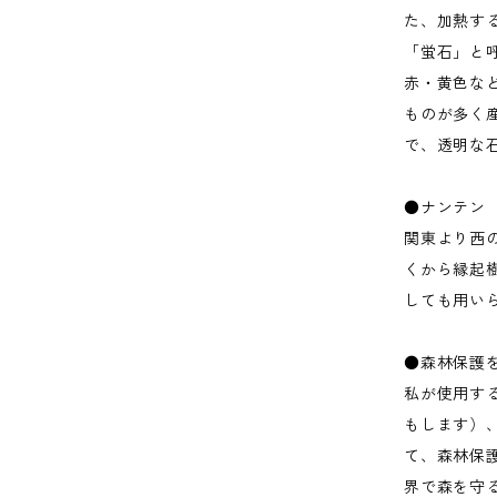
た、加熱す
「蛍石」と
赤・黄色な
ものが多く
で、透明な
●ナンテン
関東より西
くから縁起
しても用い
●森林保護
私が使用す
もします）
て、森林保
界で森を守