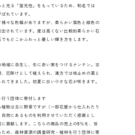
ると光る「蛍光性」をもっているため、和名では
呼ばれています。
ど様々な色幅がありますが、柔らかい紫色と緑色の
産出されています。度は高くない比較的柔らかい石
石でもどこかふわっと優しい輝き方をします。
の地域に自生し、冬に赤い実をつけるナンテン。古
樹、厄除けとして植えられ、漢方では咳止めの薬と
られてきました。初夏に白い小さな花が咲きます。
を行う団体に寄付します
る植物は主に野草ですが（一部花屋から仕入れたり
、自然にあるものを利用させていただく感謝とし
護に貢献します。こちらの商品の売上の5％を、世
るため、森林資源の調査研究・植林を行う団体に寄