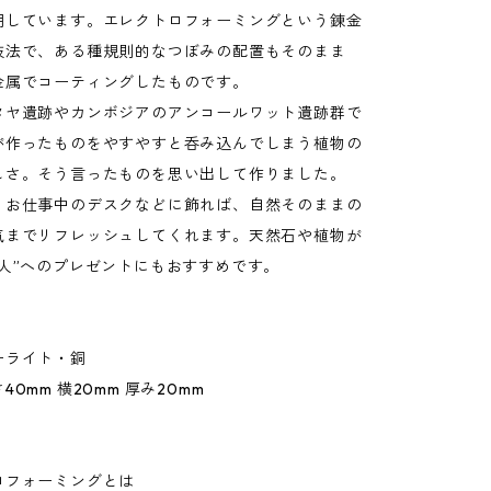
用しています。エレクトロフォーミングという錬金
技法で、ある種規則的なつぼみの配置もそのまま
金属でコーティングしたものです。
タヤ遺跡やカンボジアのアンコールワット遺跡群で
が作ったものをやすやすと呑み込んでしまう植物の
しさ。そう言ったものを思い出して作りました。
、お仕事中のデスクなどに飾れば、自然そのままの
気までリフレッシュしてくれます。天然石や植物が
の人”へのプレゼントにもおすすめです。
ーライト・銅
0mm 横20mm 厚み20mm
ロフォーミングとは