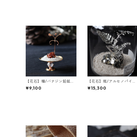
【花石】種/バナジン鉛鉱と
【花石】瓶/アルセノパイラ
フウセンカズラ
イトとクォーツ
¥9,100
¥15,300