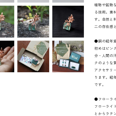
植物や鉱物
る技術。素
す。自然と
二の存在感
●銅の経年
初めはピン
分・人間の
クのような
アクセサリ
ります。経
です。
●フローラ
フローライ
とからラテ