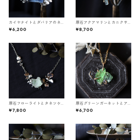
カイヤナイトとダバリアのネ
原石アクアマリンとカニクサ
ックレス
の葉の雫ネックレス
¥6,200
¥8,700
原石フローライトとタネツケ
原石グリーンガーネットとア
バナのネックレス
パタイトのネックレス
¥7,800
¥6,700