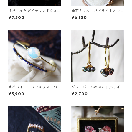
オパールとダイヤモンドクォ
原石キャルコパイライトとフ
ーツのピアス
ローライトのプチピアス
¥7,300
¥6,100
オパライト・ラピスラズリの2
グレーパールのぶら下がりイ
連バングル
ヤーカフ
¥3,900
¥2,700