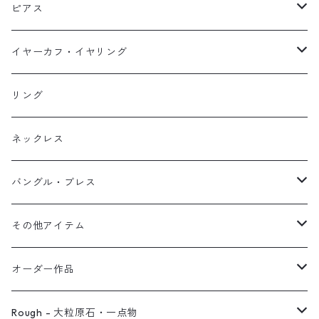
ネックレス
ピアス
ピアス
イヤーカフ
ネックレス
スタッド・一粒
イヤーカフ・イヤリング
イヤリング
リング
フック・ぶら下がり
原石イヤーカフ
リング
ブレス
フープ
植物イヤーカフ
ネックレス
オブジェ
ぶら下がりイヤーカフ
バングル・ブレス
イヤーカフ
2連イヤーカフ
ブレスレット
その他アイテム
イヤリング対応
バングル
ブローチ
オーダー作品
ノンホールピアス
ヘアアクセサリー
リング
Rough - 大粒原石・一点物