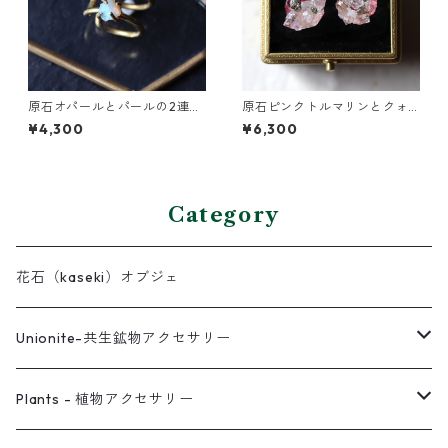
原石オパールとパールの2連イ
原石ピンクトルマリンとクォ
ヤーカフ
ーツのプチピアス
¥4,300
¥6,300
Category
花石（kaseki）オブジェ
Unionite-共生鉱物アクセサリー
ピアス
Plants - 植物アクセサリー