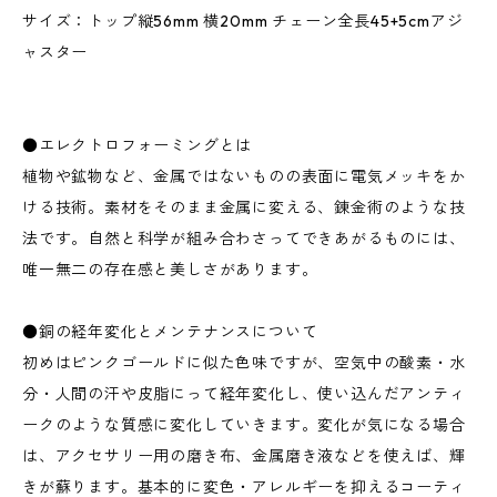
サイズ：トップ縦56mm 横20mm チェーン全長45+5cmアジ
ャスター
●エレクトロフォーミングとは
植物や鉱物など、金属ではないものの表面に電気メッキをか
ける技術。素材をそのまま金属に変える、錬金術のような技
法です。自然と科学が組み合わさってできあがるものには、
唯一無二の存在感と美しさがあります。
●銅の経年変化とメンテナンスについて
初めはピンクゴールドに似た色味ですが、空気中の酸素・水
分・人間の汗や皮脂にって経年変化し、使い込んだアンティ
ークのような質感に変化していきます。変化が気になる場合
は、アクセサリー用の磨き布、金属磨き液などを使えば、輝
きが蘇ります。基本的に変色・アレルギーを抑えるコーティ