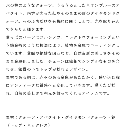
氷の柱のようなクォーツ、うるうるとしたネオンブルーのア
パタイト、両方が尖った結晶そのままの形のダイヤモンドク
ォーツ。石のふちだけを有機的に囲うことで、光を取り込ん
できらりと輝きます。
葉っぱのパーツはツルシノブ。エレクトロフォーミングとい
う錬金術のような技法により、植物を金属でコーティングし
ています。葉脈や絶妙な凹凸など、自然造形の美しさをその
まま金属化しました。チェーンは繊細でシンプルなものを合
わせ、鎖骨の下でトップが揺れるデザイン。
素材である銅は、赤みのある金色があたたかく、使い込む程
にアンティークな質感へと変化していきます。動くたび揺
れ、自然の美しさで胸元を飾ってくれるアイテムです。
素材：クォーツ・アパタイト・ダイヤモンドクォーツ・銅
（トップ・ネックレス）