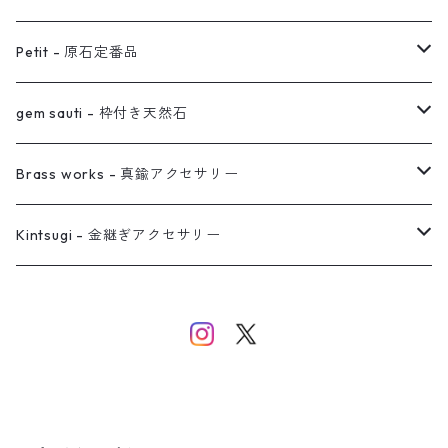
オーダー用ページ
ネックレス
ピアス
Petit - 原石定番品
真鍮イヤーカフ
ピアス
リング
ピアス
gem sauti - 枠付き天然石
イヤーカフ
ネックレス
リング
ピアス
Brass works - 真鍮アクセサリー
バングル
イヤーカフ
ネックレス
ネックレス
リング
Kintsugi - 金継ぎアクセサリー
イヤーカフ/イヤリング/ノンホールピアス
ブレスレット
ピアス
ピアス
イヤーカフ
ネックレス
ネックレス
イヤーカフ