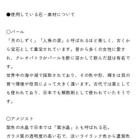
●使用している石・素材について
○パール
「月のしずく」「人魚の涙」と呼ばれるほど美しく、古くか
ら宝石として重宝されています。昔から多くの女性に愛さ
れ、クレオパトラがパールを酢に溶かして飲んだ話は有名で
す。
世界中の海や湖で採取されており、その色や形、輝きは貝の
育つ環境や母貝によって大きく違います。古代では薬として
も使われており、日本でも解熱剤として使われていたそうで
す。
○アメジスト
紫色の水晶で日本では「紫水晶」とも呼ばれる石。
ガラス質の透明度の高い石で、淡いライラック色から濃紫色