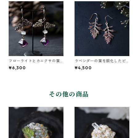
フローライトとカニクサの葉
ラベンダーの葉を銅化したピ
ピアス
アス
¥6,300
¥4,500
その他の商品