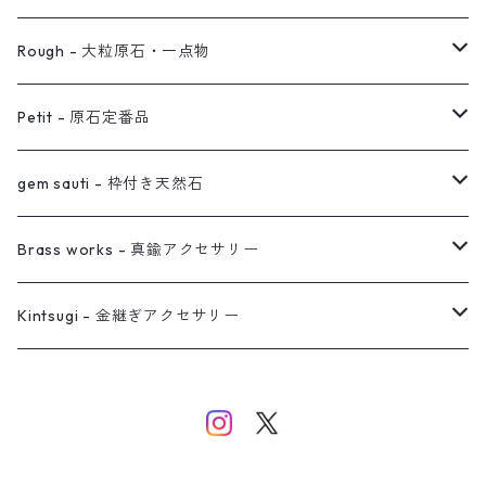
ノンホールピアス
ヘアアクセサリー
リング
Rough - 大粒原石・一点物
オーダー用ページ
ネックレス
ピアス
Petit - 原石定番品
真鍮イヤーカフ
ピアス
リング
ピアス
gem sauti - 枠付き天然石
イヤーカフ
ネックレス
リング
ピアス
Brass works - 真鍮アクセサリー
バングル
イヤーカフ
ネックレス
ネックレス
リング
Kintsugi - 金継ぎアクセサリー
イヤーカフ/イヤリング/ノンホールピアス
ブレスレット
ピアス
ピアス
イヤーカフ
ネックレス
ネックレス