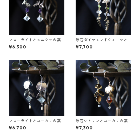
フローライトとカニクサの葉
原石ダイヤモンドクォーツと
ピアス
カニクサの葉ピアス
¥6,300
¥7,700
フローライトとユーカリの葉
原石シトリンとユーカリの葉
ピアス
のピアス
¥6,700
¥7,300