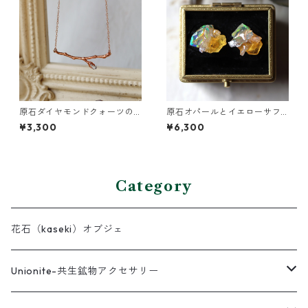
原石ダイヤモンドクォーツの
原石オパールとイエローサフ
小枝ネックレス
ァイアのプチピアス
¥3,300
¥6,300
Category
花石（kaseki）オブジェ
Unionite-共生鉱物アクセサリー