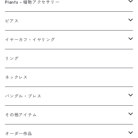
ピアス
Plants - 植物アクセサリー
ネックレス
ピアス
ピアス
イヤーカフ
ネックレス
スタッド・一粒
イヤーカフ・イヤリング
イヤリング
リング
フック・ぶら下がり
原石イヤーカフ
リング
ブレス
フープ
植物イヤーカフ
ネックレス
オブジェ
ぶら下がりイヤーカフ
バングル・ブレス
イヤーカフ
2連イヤーカフ
ブレスレット
その他アイテム
イヤリング対応
バングル
ブローチ
オーダー作品