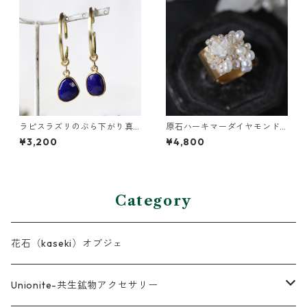
ラピスラズリのぶら下がり真
原石ハーキマーダイヤモンド
鍮イヤーカフ
と鉱物結晶の真鍮幅広イヤー
¥3,200
¥4,800
カフ
Category
花石（kaseki）オブジェ
Unionite-共生鉱物アクセサリー