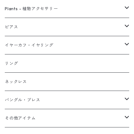
ピアス
Plants - 植物アクセサリー
ネックレス
ピアス
ピアス
イヤーカフ
ネックレス
スタッド・一粒
イヤーカフ・イヤリング
イヤリング
リング
フック・ぶら下がり
原石イヤーカフ
リング
ブレス
フープ
植物イヤーカフ
ネックレス
オブジェ
ぶら下がりイヤーカフ
バングル・ブレス
イヤーカフ
2連イヤーカフ
ブレスレット
その他アイテム