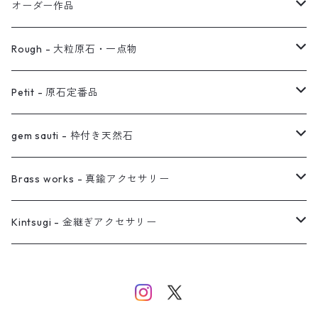
イヤリング対応
バングル
ブローチ
オーダー作品
ノンホールピアス
ヘアアクセサリー
リング
Rough - 大粒原石・一点物
オーダー用ページ
ネックレス
ピアス
Petit - 原石定番品
真鍮イヤーカフ
ピアス
リング
ピアス
gem sauti - 枠付き天然石
イヤーカフ
ネックレス
リング
ピアス
Brass works - 真鍮アクセサリー
バングル
イヤーカフ
ネックレス
ネックレス
リング
Kintsugi - 金継ぎアクセサリー
イヤーカフ/イヤリング/ノンホールピアス
ブレスレット
ピアス
ピアス
イヤーカフ
ネックレス
ネックレス