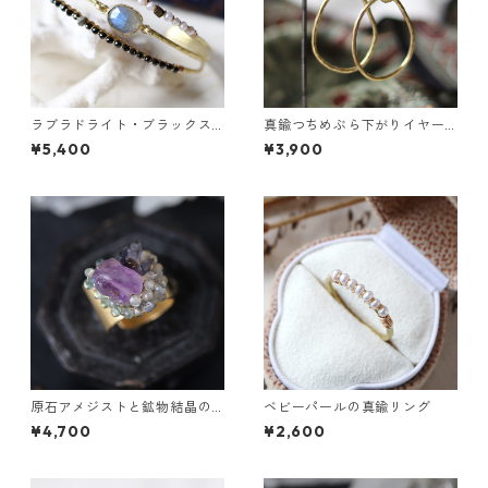
ラブラドライト・ブラックス
真鍮つちめぶら下がりイヤー
ピネル・パールの3連バングル
カフ
¥5,400
¥3,900
原石アメジストと鉱物結晶の
ベビーパールの真鍮リング
真鍮幅広イヤーカフ
¥4,700
¥2,600