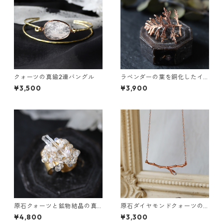
クォーツの真鍮2連バングル
ラベンダーの葉を銅化したイ
ヤーカフ
¥3,500
¥3,900
原石クォーツと鉱物結晶の真
原石ダイヤモンドクォーツの
鍮幅広イヤーカフ
小枝ネックレス
¥4,800
¥3,300