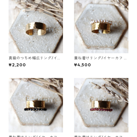
真鍮のつちめ幅広リング/イヤ
重ね着けリング/イヤーカフ 真
ーカフ
鍮つちめ幅広・ベビーパール
¥2,200
¥4,500