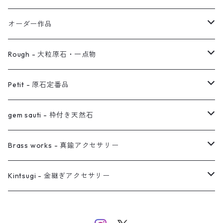
イヤリング対応
バングル
ブローチ
オーダー作品
ノンホールピアス
ヘアアクセサリー
リング
Rough - 大粒原石・一点物
オーダー用ページ
ネックレス
ピアス
Petit - 原石定番品
真鍮イヤーカフ
ピアス
リング
ピアス
gem sauti - 枠付き天然石
イヤーカフ
ネックレス
リング
ピアス
Brass works - 真鍮アクセサリー
バングル
イヤーカフ
ネックレス
ネックレス
リング
Kintsugi - 金継ぎアクセサリー
イヤーカフ/イヤリング/ノンホールピアス
ブレスレット
ピアス
ピアス