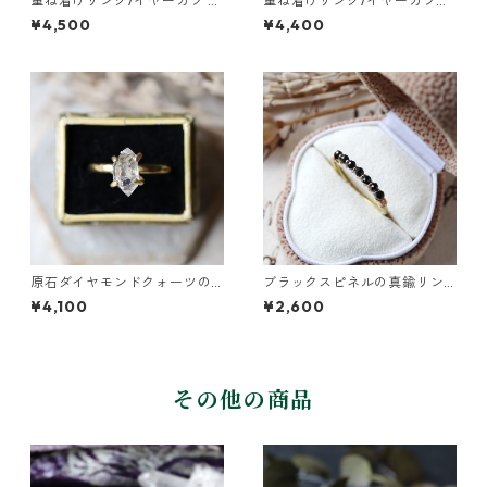
重ね着けリング/イヤーカフ 真
重ね着けリング/イヤーカフ
鍮つちめ幅広・ブラックスピ
真鍮つちめ幅広・ガーネット
¥4,500
¥4,400
ネル
原石ダイヤモンドクォーツの
ブラックスピネルの真鍮リン
イヤーカフ/リング
グ
¥4,100
¥2,600
その他の商品