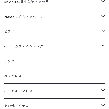
Unionite-共生鉱物アクセサリー
ピアス
Plants - 植物アクセサリー
ネックレス
ピアス
ピアス
イヤーカフ
ネックレス
スタッド・一粒
イヤーカフ・イヤリング
イヤリング
リング
フック・ぶら下がり
原石イヤーカフ
リング
ブレス
フープ
植物イヤーカフ
ネックレス
オブジェ
ぶら下がりイヤーカフ
バングル・ブレス
イヤーカフ
2連イヤーカフ
ブレスレット
その他アイテム