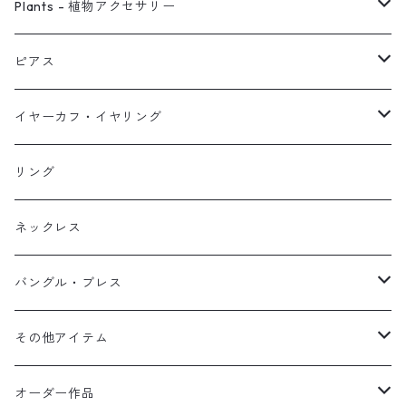
ピアス
Plants - 植物アクセサリー
ネックレス
ピアス
ピアス
イヤーカフ
ネックレス
スタッド・一粒
イヤーカフ・イヤリング
イヤリング
リング
フック・ぶら下がり
原石イヤーカフ
リング
ブレス
フープ
植物イヤーカフ
ネックレス
オブジェ
ぶら下がりイヤーカフ
バングル・ブレス
イヤーカフ
2連イヤーカフ
ブレスレット
その他アイテム
イヤリング対応
バングル
ブローチ
オーダー作品