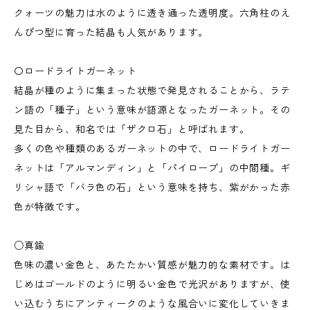
クォーツの魅力は水のように透き通った透明度。六角柱のえ
んぴつ型に育った結晶も人気があります。
〇ロードライトガーネット
結晶が種のように集まった状態で発見されることから、ラテ
ン語の「種子」という意味が語源となったガーネット。その
見た目から、和名では「ザクロ石」と呼ばれます。
多くの色や種類のあるガーネットの中で、ロードライトガー
ネットは「アルマンディン」と「パイロープ」の中間種。ギ
リシャ語で「バラ色の石」という意味を持ち、紫がかった赤
色が特徴です。
○真鍮
色味の濃い金色と、あたたかい質感が魅力的な素材です。は
じめはゴールドのように明るい金色で光沢がありますが、使
い込むうちにアンティークのような風合いに変化していきま