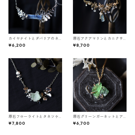
カイヤナイトとダバリアのネ
原石アクアマリンとカニクサ
ックレス
の葉の雫ネックレス
¥6,200
¥8,700
原石フローライトとタネツケ
原石グリーンガーネットとア
バナのネックレス
パタイトのネックレス
¥7,800
¥6,700