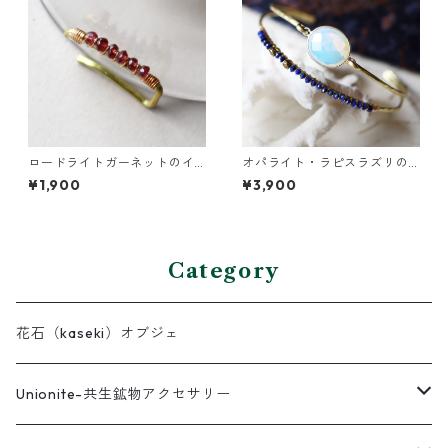
ロードライトガーネットのイ
オパライト・ラピスラズリの2
ヤーカフ（インダストリアル
連バングル
¥1,900
¥3,900
風）
Category
花石（kaseki）オブジェ
Unionite-共生鉱物アクセサリー