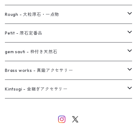
ノンホールピアス
ヘアアクセサリー
リング
Rough - 大粒原石・一点物
オーダー用ページ
ネックレス
ピアス
Petit - 原石定番品
真鍮イヤーカフ
ピアス
リング
ピアス
gem sauti - 枠付き天然石
イヤーカフ
ネックレス
リング
ピアス
Brass works - 真鍮アクセサリー
バングル
イヤーカフ
ネックレス
ネックレス
リング
Kintsugi - 金継ぎアクセサリー
イヤーカフ/イヤリング/ノンホールピアス
ブレスレット
ピアス
ピアス
イヤーカフ
ネックレス
ネックレス