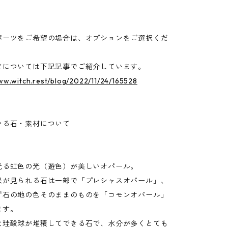
。
パーツをご希望の場合は、オプションをご選択くだ
については下記記事でご紹介しています。
ww.witch.rest/blog/2022/11/24/165528
いる石・素材について
光る虹色の光（遊色）が美しいオパール。
果が見られる石は一部で「プレシャスオパール」、
ず石の地の色そのままのものを「コモンオパール」
ます。
な珪酸球が堆積してできる石で、水分が多くとても