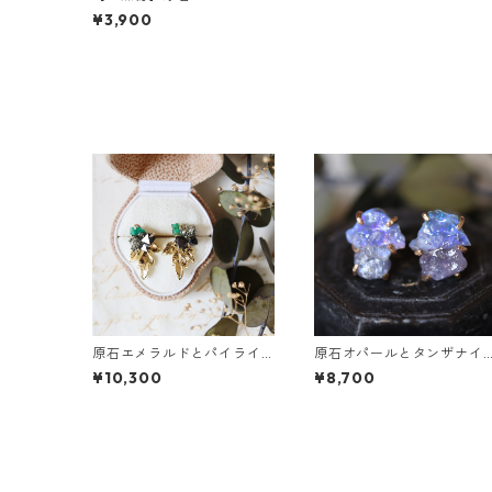
ピアス
¥3,900
原石エメラルドとパイライ
原石オパールとタンザナイ
トとクレマチスの葉ピアス
トのピアス
¥10,300
¥8,700