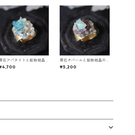
原石アパタイトと鉱物結晶
原石オパールと鉱物結晶の
の真鍮幅広イヤーカフ
真鍮幅広イヤーカフ
¥4,700
¥5,200