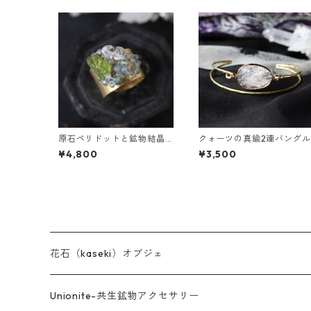
原石ペリドットと鉱物結晶
クォーツの真鍮2連バングル
の真鍮幅広イヤーカフ
¥4,800
¥3,500
花石（kaseki）オブジェ
Unionite-共生鉱物アクセサリー