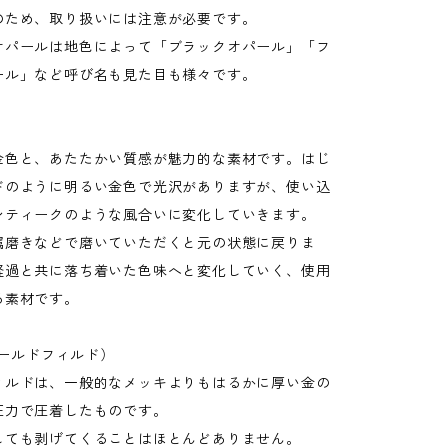
のため、取り扱いには注意が必要です。
オパールは地色によって「ブラックオパール」「フ
ール」など呼び名も見た目も様々です。
金色と、あたたかい質感が魅力的な素材です。はじ
ドのように明るい金色で光沢がありますが、使い込
ンティークのような風合いに変化していきます。
属磨きなどで磨いていただくと元の状態に戻りま
経過と共に落ち着いた色味へと変化していく、使用
る素材です。
(ゴールドフィルド）
ィルドは、一般的なメッキよりもはるかに厚い金の
圧力で圧着したものです。
しても剥げてくることはほとんどありません。