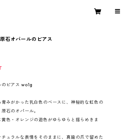
原石オパールのピアス
T
のピアス wo1g
る青みがかった乳白色のベースに、神秘的な虹色の
く原石のオパール。
に黄色・オレンジの遊色がゆらゆらと揺らめきま
ナチュラルな表情をそのままに、真鍮の爪で留めた