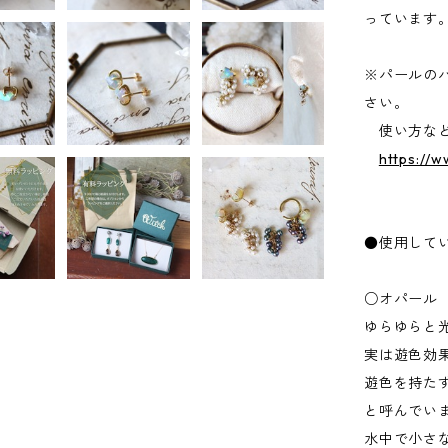
っています
※パールの
さい。
使い方など
https://w
●使用して
○オパール
ゆらゆらと
実は遊色効
遊色を持た
と呼んでい
水中で小さ