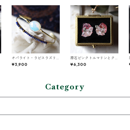
オパライト・ラピスラズリ
原石ピンクトルマリンとク
の2連バングル
ォーツのプチピアス
¥3,900
¥6,300
Category