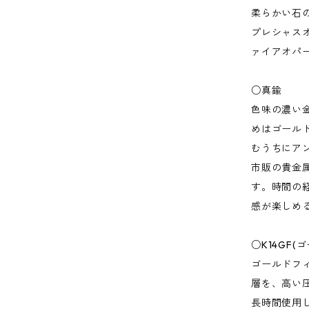
柔らかい石
プレシャス
ァイアオパ
○真鍮
色味の濃い
めはゴール
むうちにア
市販の貴金
す。時間の
感が楽しめ
○K14GF
ゴールドフ
層を、高い
長時間使用