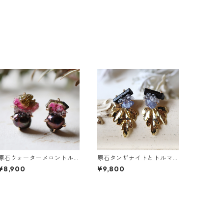
原石ウォーターメロントル
原石タンザナイトとトルマ
マリンとパールのピアス
リンとクレマチスの葉ピア
¥8,900
¥9,800
ス