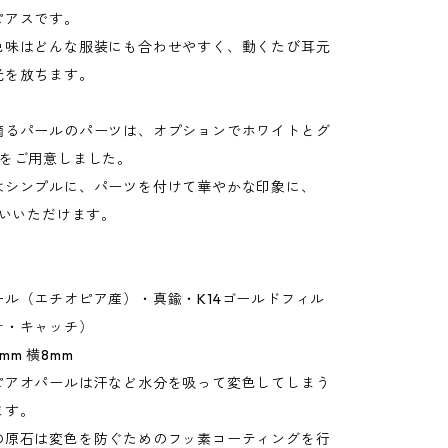
ピアスです。
色味はどんな服装にも合わせやすく、動くたび耳元
光を放ちます。
滴るパールのパーツは、オプションでホワイトとグ
類をご用意しました。
はシンプルに、パーツを付けて華やかな印象に、
使いいただけます。
ール（エチオピア産）・真鍮・K14ゴールドフィル
針・キャッチ）
mm 横8mm
アオパールは汗など水分を吸って変色してしまう
ます。
石は変色を防ぐためのフッ素コーティングを行