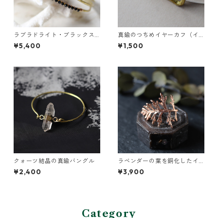
ラブラドライト・ブラックス
真鍮のつちめイヤーカフ（イ
ピネル・パールの3連バングル
ンダストリアル風）
¥5,400
¥1,500
クォーツ結晶の真鍮バングル
ラベンダーの葉を銅化したイ
ヤーカフ
¥2,400
¥3,900
Category