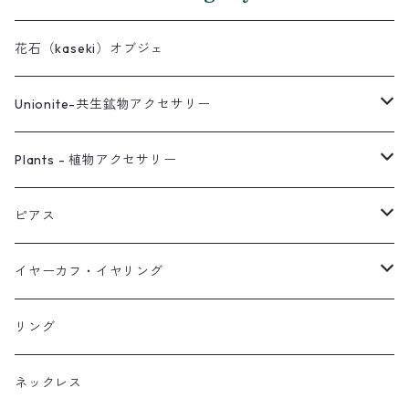
花石（kaseki）オブジェ
Unionite-共生鉱物アクセサリー
ピアス
Plants - 植物アクセサリー
ネックレス
ピアス
ピアス
イヤーカフ
ネックレス
スタッド・一粒
イヤーカフ・イヤリング
イヤリング
リング
フック・ぶら下がり
原石イヤーカフ
リング
ブレス
フープ
植物イヤーカフ
ネックレス