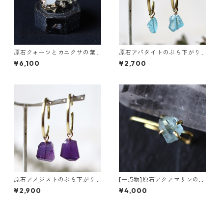
原石クォーツとカニクサの葉
原石アパタイトのぶら下がり
イヤーカフ
イヤーカフ
¥6,100
¥2,700
原石アメジストのぶら下がり
[一点物]原石アクアマリンの真
イヤーカフ
鍮インダストリアル風イヤー
¥2,900
¥4,000
カフ