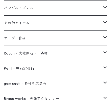
オブジェ
ぶら下がりイヤーカフ
バングル・ブレス
イヤーカフ
2連イヤーカフ
ブレスレット
その他アイテム
イヤリング対応
バングル
ブローチ
オーダー作品
ノンホールピアス
ヘアアクセサリー
リング
Rough - 大粒原石・一点物
オーダー用ページ
ネックレス
ピアス
Petit - 原石定番品
真鍮イヤーカフ
ピアス
リング
ピアス
gem sauti - 枠付き天然石
イヤーカフ
ネックレス
リング
ピアス
Brass works - 真鍮アクセサリー