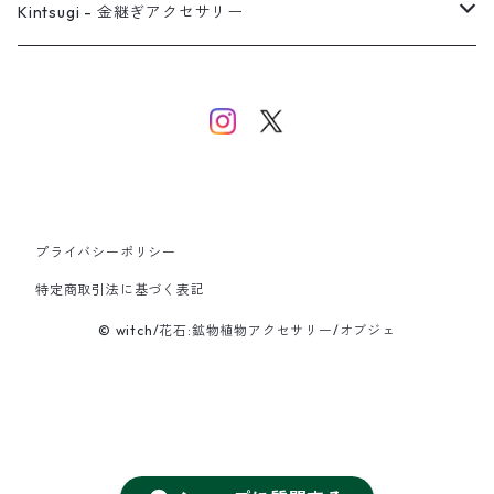
バングル
イヤーカフ
ネックレス
ネックレス
リング
Kintsugi - 金継ぎアクセサリー
イヤーカフ/イヤリング/ノンホールピアス
ブレスレット
ピアス
ピアス
イヤーカフ
ネックレス
ネックレス
イヤーカフ
プライバシーポリシー
バングル
特定商取引法に基づく表記
© witch/花石:鉱物植物アクセサリー/オブジェ
ブレスレット