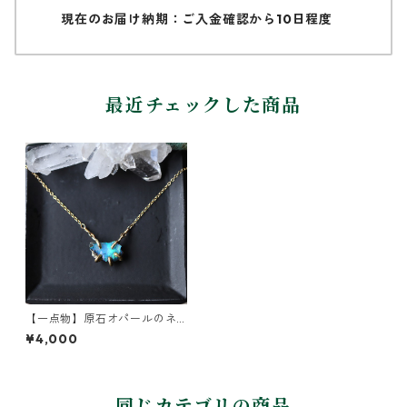
現在のお届け納期：ご入金確認から10日程度
最近チェックした商品
【一点物】原石オパールのネ
ックレス
¥4,000
同じカテゴリの商品