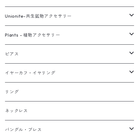
Unionite-共生鉱物アクセサリー
ピアス
Plants - 植物アクセサリー
ネックレス
ピアス
ピアス
イヤーカフ
ネックレス
スタッド・一粒
イヤーカフ・イヤリング
イヤリング
リング
フック・ぶら下がり
原石イヤーカフ
リング
ブレス
フープ
植物イヤーカフ
ネックレス
オブジェ
ぶら下がりイヤーカフ
バングル・ブレス