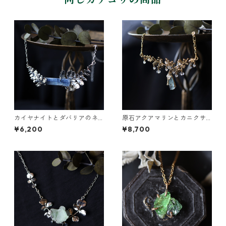
カイヤナイトとダバリアのネ
原石アクアマリンとカニクサ
ックレス
の葉の雫ネックレス
¥6,200
¥8,700