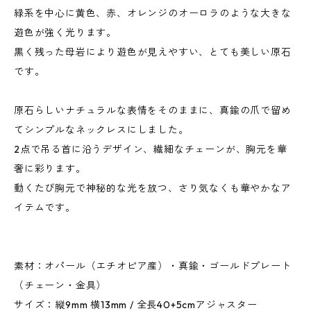
緑系を中心に黄色、赤、オレンジのオーロラのような大きな
遊色が強く光ります。
黒く残った母岩により遊色が見えやすい、とても美しい原石
です。
原石らしいナチュラルな表情をそのままに、真鍮の爪で留め
てシンプルなネックレスにしました。
2点で吊る首に沿うデザイン、繊細なチェーンが、胸元を華
奢に彩ります。
動くたび胸元で神秘的な光を放つ、さり気なくも華やかなア
イテムです。
素材：オパール（エチオピア産）・真鍮・ゴールドプレート
（チェーン・金具）
サイズ：縦9mm 横13mm / 全長40+5cmアジャスター