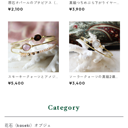
原石オパールのプチピアス（1
真鍮つちめぶら下がりイヤー
粒/片方）
カフ
¥2,100
¥3,900
スモーキークォーツとアメジ
ソーラークォーツの真鍮2連バ
ストの真鍮3連バングル
ングル
¥5,400
¥3,400
Category
花石（kaseki）オブジェ