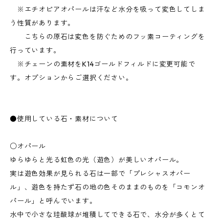
※エチオピアオパールは汗など水分を吸って変色してしま
う性質があります。
こちらの原石は変色を防ぐためのフッ素コーティングを
行っています。
※チェーンの素材をK14ゴールドフィルドに変更可能で
す。オプションからご選択ください。
●使用している石・素材について
○オパール
ゆらゆらと光る虹色の光（遊色）が美しいオパール。
実は遊色効果が見られる石は一部で「プレシャスオパー
ル」、遊色を持たず石の地の色そのままのものを「コモンオ
パール」と呼んでいます。
水中で小さな珪酸球が堆積してできる石で、水分が多くとて