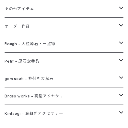
イヤーカフ
2連イヤーカフ
ブレスレット
その他アイテム
イヤリング対応
バングル
ブローチ
オーダー作品
ノンホールピアス
ヘアアクセサリー
リング
Rough - 大粒原石・一点物
オーダー用ページ
ネックレス
ピアス
Petit - 原石定番品
真鍮イヤーカフ
ピアス
リング
ピアス
gem sauti - 枠付き天然石
イヤーカフ
ネックレス
リング
ピアス
Brass works - 真鍮アクセサリー
バングル
イヤーカフ
ネックレス
ネックレス
リング
Kintsugi - 金継ぎアクセサリー