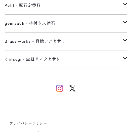
オーダー用ページ
ネックレス
ピアス
Petit - 原石定番品
真鍮イヤーカフ
ピアス
リング
ピアス
gem sauti - 枠付き天然石
イヤーカフ
ネックレス
リング
ピアス
Brass works - 真鍮アクセサリー
バングル
イヤーカフ
ネックレス
ネックレス
リング
Kintsugi - 金継ぎアクセサリー
イヤーカフ/イヤリング/ノンホールピアス
ブレスレット
ピアス
ピアス
イヤーカフ
ネックレス
ネックレス
イヤーカフ
プライバシーポリシー
バングル