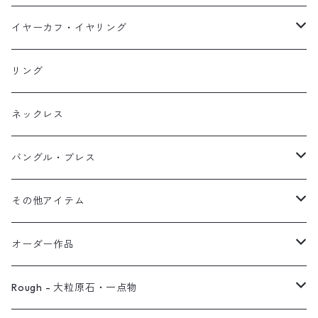
イヤーカフ
ネックレス
スタッド・一粒
イヤーカフ・イヤリング
イヤリング
リング
フック・ぶら下がり
原石イヤーカフ
リング
ブレス
フープ
植物イヤーカフ
ネックレス
オブジェ
ぶら下がりイヤーカフ
バングル・ブレス
イヤーカフ
2連イヤーカフ
ブレスレット
その他アイテム
イヤリング対応
バングル
ブローチ
オーダー作品
ノンホールピアス
ヘアアクセサリー
リング
Rough - 大粒原石・一点物