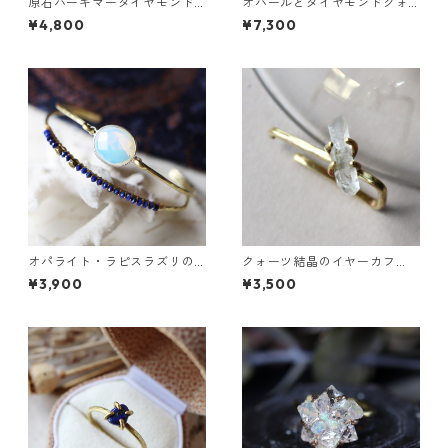
原石ハーキマーダイヤモンド
オパールとダイヤモンドクォ
と鉱物結晶の真鍮幅広イヤー
ーツのピアス
¥4,800
¥7,300
カフ
オパライト・ラピスラズリの2
クォーツ結晶のイヤーカフ
連バングル
（インダストリアル風）
¥3,900
¥3,500