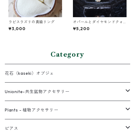
ラピスラズリの真鍮リング
オパールとダイヤモンドクォ
ーツのイヤーカフ
¥3,000
¥5,200
Category
花石（kaseki）オブジェ
Unionite-共生鉱物アクセサリー
ピアス
Plants - 植物アクセサリー
ネックレス
ピアス
ピアス