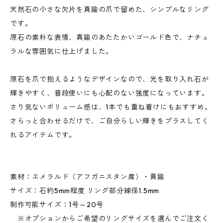
天然石の小さな欠片を真鍮の爪で留めた、シンプルなリング
です。
原石の素朴な表情、真鍮のあたたかいゴールド色で、ナチュ
ラルな雰囲気に仕上げました。
原石を爪で抱えるようなデザインなので、光を取り入れ石が
輝きやすく、普段使いにも心配のない強度になっています。
さり気ないボリューム感は、1本でも重ね着けにもおすすめ。
さらっと合わせるだけで、ご自分らしい輝きをプラスしてく
れるアイテムです。
素材：エメラルド（アフガニスタン産）・真鍮
サイズ：石約5mm程度 リング部分線径1.5mm
制作可能サイズ：1号～20号
※オプションからご希望のリングサイズを選んでご注文く