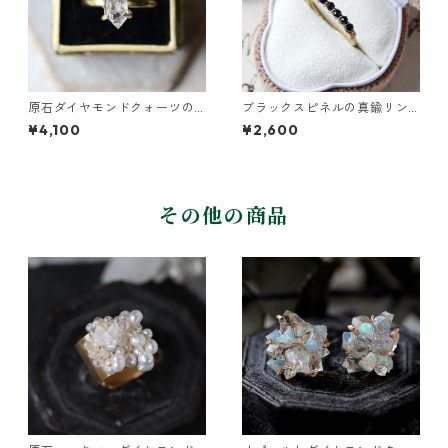
原石ダイヤモンドクォーツの
ブラックスピネルの真鍮リン
イヤーカフ/リング
グ
¥4,100
¥2,600
その他の商品