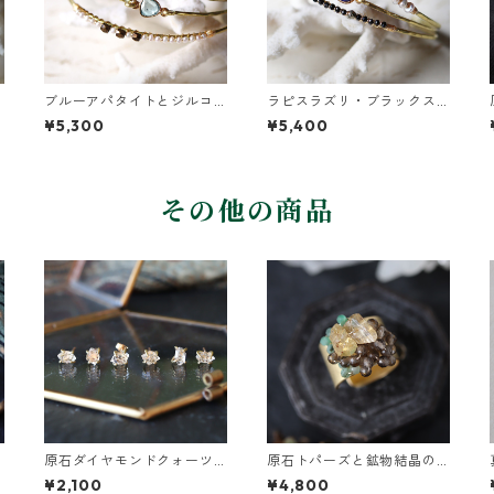
ブルーアパタイトとジルコ
ラピスラズリ・ブラックス
ンの真鍮3連バングル
ピネル・パールの3連バング
¥5,300
¥5,400
ル
その他の商品
原石ダイヤモンドクォーツ
原石トパーズと鉱物結晶の
のプチピアス（一粒/片方）
真鍮幅広イヤーカフ
¥2,100
¥4,800