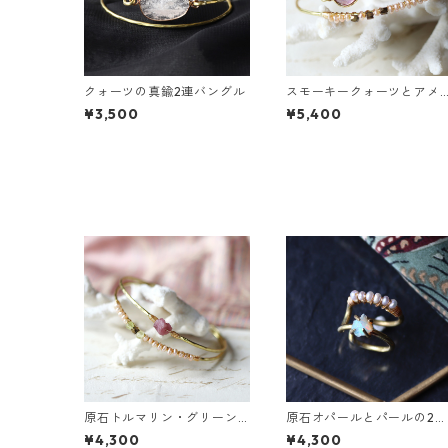
クォーツの真鍮2連バングル
スモーキークォーツとアメ
ジストの真鍮3連バングル
¥3,500
¥5,400
原石トルマリン・グリーン
原石オパールとパールの2連
ガーネットの2連バングル
イヤーカフ
¥4,300
¥4,300