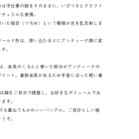
分は手仕事の跡をそのままに、いびつさとクラフト
ナチュラルな表情。
叩いた槌目（つちめ）という模様が光を乱反射しま
ゴールド色は、使い込むほどにアンティーク調に変
ます。
ンは、金具のくるんと巻いた部分がアンティークの
ポイント。着脱金具があるため手首に沿った軽い着
。
ンは幅をご自分で調整し、お好きなボリュームでお
けます。
本でも重ねてもかわいいバングル。ご自分らしい組
どうぞ。