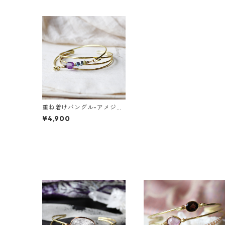
重ね着けバングル-アメジス
ト・3連
¥4,900