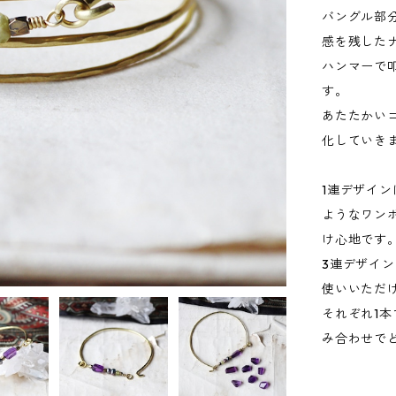
バングル部
感を残した
ハンマーで
す。
あたたかい
化していき
1連デザイ
ようなワン
け心地です
3連デザイ
使いいただ
それぞれ1
み合わせで