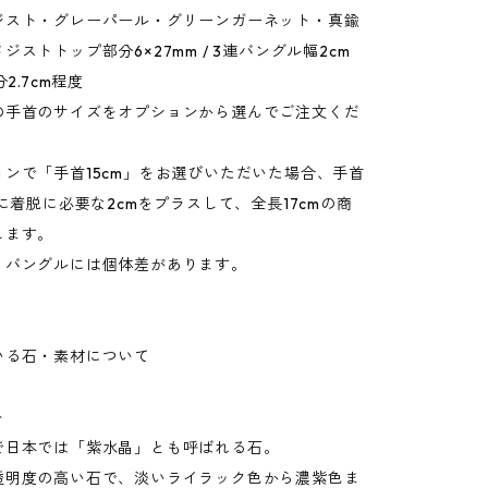
ジスト・グレーパール・グリーンガーネット・真鍮
ジストトップ部分6×27mm / 3連バングル幅2cm
分2.7cm程度
手首のサイズをオプションから選んでご注文くだ
ンで「手首15cm」をお選びいただいた場合、手首
mに着脱に必要な2cmをプラスして、全長17cmの商
します。
バングルには個体差があります。
いる石・素材について
ト
で日本では「紫水晶」とも呼ばれる石。
透明度の高い石で、淡いライラック色から濃紫色ま