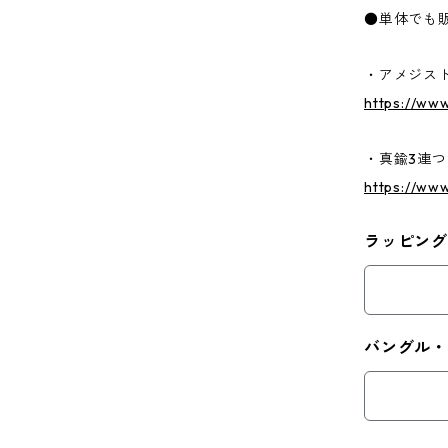
●単体でも
・アメジス
https://www
・真鍮3連
https://ww
ラッピング
バングル