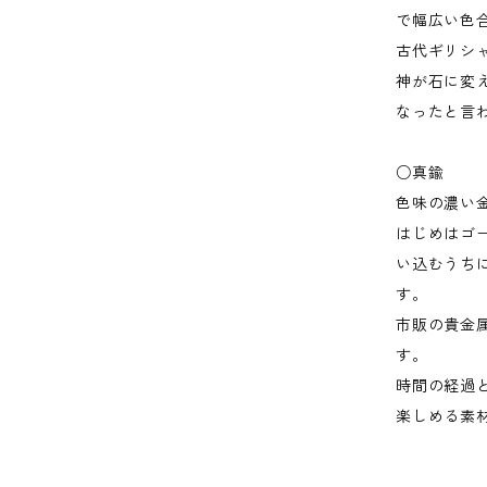
で幅広い色
古代ギリシ
神が石に変
なったと言
○真鍮
色味の濃い
はじめはゴ
い込むうち
す。
市販の貴金
す。
時間の経過
楽しめる素