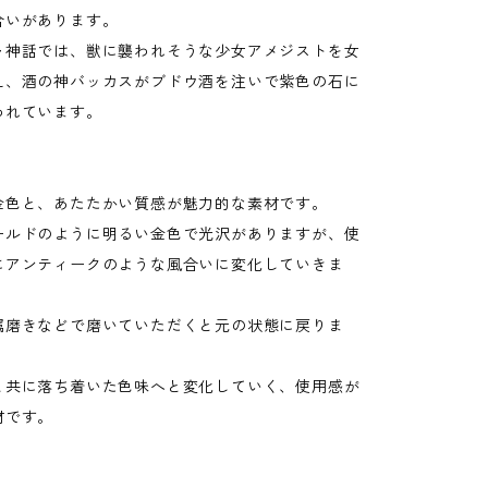
合いがあります。
ャ神話では、獣に襲われそうな少女アメジストを女
え、酒の神バッカスがブドウ酒を注いで紫色の石に
われています。
金色と、あたたかい質感が魅力的な素材です。
ールドのように明るい金色で光沢がありますが、使
にアンティークのような風合いに変化していきま
属磨きなどで磨いていただくと元の状態に戻りま
と共に落ち着いた色味へと変化していく、使用感が
材です。