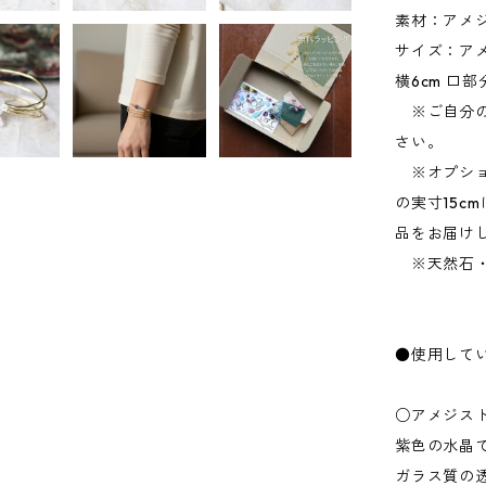
素材：アメ
サイズ：アメ
横6cm 口部
※ご自分の
さい。
※オプショ
の実寸15c
品をお届け
※天然石・
●使用して
○アメジス
紫色の水晶
ガラス質の