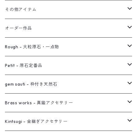
イヤーカフ
2連イヤーカフ
ブレスレット
その他アイテム
イヤリング対応
バングル
ブローチ
オーダー作品
ノンホールピアス
ヘアアクセサリー
リング
Rough - 大粒原石・一点物
オーダー用ページ
ネックレス
ピアス
Petit - 原石定番品
真鍮イヤーカフ
ピアス
リング
ピアス
gem sauti - 枠付き天然石
イヤーカフ
ネックレス
リング
ピアス
Brass works - 真鍮アクセサリー
バングル
イヤーカフ
ネックレス
ネックレス
リング
Kintsugi - 金継ぎアクセサリー