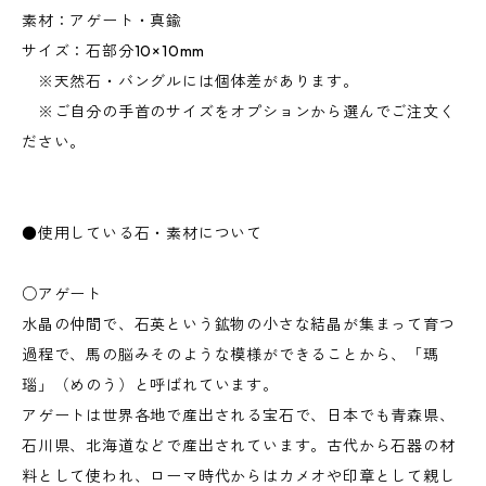
素材：アゲート・真鍮
サイズ：石部分10×10mm
※天然石・バングルには個体差があります。
※ご自分の手首のサイズをオプションから選んでご注文く
ださい。
●使用している石・素材について
○アゲート
水晶の仲間で、石英という鉱物の小さな結晶が集まって育つ
過程で、馬の脳みそのような模様ができることから、「瑪
瑙」（めのう）と呼ばれています。
アゲートは世界各地で産出される宝石で、日本でも青森県、
石川県、北海道などで産出されています。古代から石器の材
料として使われ、ローマ時代からはカメオや印章として親し