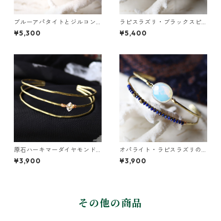
ブルーアパタイトとジルコン
ラピスラズリ・ブラックスピ
の真鍮3連バングル
ネル・パールの3連バングル
¥5,300
¥5,400
原石ハーキマーダイヤモンド
オパライト・ラピスラズリの2
の真鍮3連バングル
連バングル
¥3,900
¥3,900
その他の商品