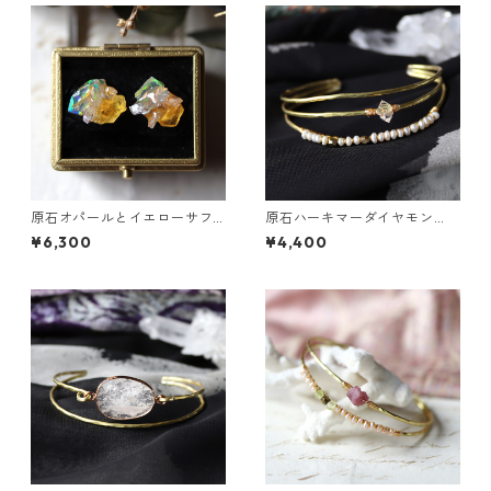
原石オパールとイエローサフ
原石ハーキマーダイヤモン
ァイアのプチピアス
ド・パールの3連バングル
¥6,300
¥4,400