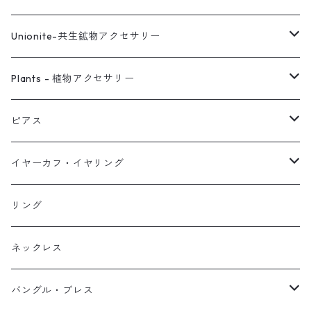
Unionite-共生鉱物アクセサリー
ピアス
Plants - 植物アクセサリー
ネックレス
ピアス
ピアス
イヤーカフ
ネックレス
スタッド・一粒
イヤーカフ・イヤリング
イヤリング
リング
フック・ぶら下がり
原石イヤーカフ
リング
ブレス
フープ
植物イヤーカフ
ネックレス
オブジェ
ぶら下がりイヤーカフ
バングル・ブレス