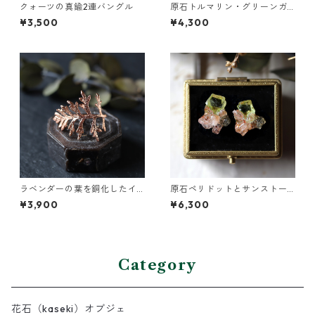
クォーツの真鍮2連バングル
原石トルマリン・グリーンガ
ーネットの2連バングル
¥3,500
¥4,300
ラベンダーの葉を銅化したイ
原石ペリドットとサンストー
ヤーカフ
ンのプチピアス
¥3,900
¥6,300
Category
花石（kaseki）オブジェ