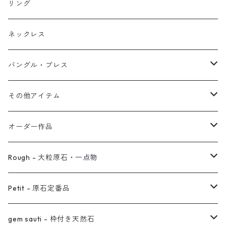
イヤリング
リング
フック・ぶら下がり
原石イヤーカフ
リング
ブレス
フープ
植物イヤーカフ
ネックレス
オブジェ
ぶら下がりイヤーカフ
バングル・ブレス
イヤーカフ
2連イヤーカフ
ブレスレット
その他アイテム
イヤリング対応
バングル
ブローチ
オーダー作品
ノンホールピアス
ヘアアクセサリー
リング
Rough - 大粒原石・一点物
オーダー用ページ
ネックレス
ピアス
Petit - 原石定番品
真鍮イヤーカフ
ピアス
リング
ピアス
gem sauti - 枠付き天然石