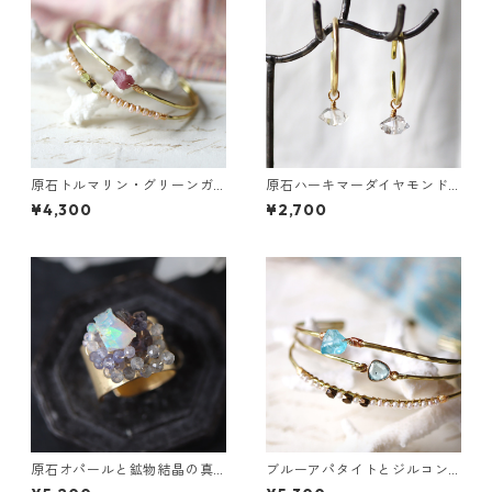
原石トルマリン・グリーンガ
原石ハーキマーダイヤモンド
ーネットの2連バングル
のぶら下がりイヤーカフ
¥4,300
¥2,700
原石オパールと鉱物結晶の真
ブルーアパタイトとジルコン
鍮幅広イヤーカフ
の真鍮3連バングル