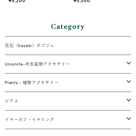
¥5,200
¥5,300
Category
花石（kaseki）オブジェ
Unionite-共生鉱物アクセサリー
ピアス
Plants - 植物アクセサリー
ネックレス
ピアス
ピアス
イヤーカフ
ネックレス
スタッド・一粒
イヤーカフ・イヤリング