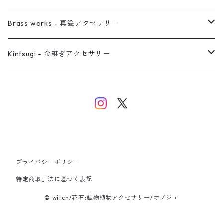
イヤーカフ
ネックレス
リング
ピアス
Brass works - 真鍮アクセサリー
バングル
イヤーカフ
ネックレス
ネックレス
リング
Kintsugi - 金継ぎアクセサリー
イヤーカフ/イヤリング/ノンホールピアス
ブレスレット
ピアス
ピアス
イヤーカフ
ネックレス
ネックレス
イヤーカフ
プライバシーポリシー
バングル
特定商取引法に基づく表記
© witch/花石:鉱物植物アクセサリー/オブジェ
ブレスレット