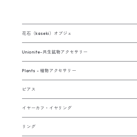
花石（kaseki）オブジェ
Unionite-共生鉱物アクセサリー
ピアス
Plants - 植物アクセサリー
ネックレス
ピアス
ピアス
イヤーカフ
ネックレス
スタッド・一粒
イヤーカフ・イヤリング
イヤリング
リング
フック・ぶら下がり
原石イヤーカフ
リング