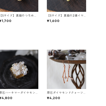
【Sサイズ】真鍮のつちめ幅
【Sサイズ】真鍮の2連イヤ
広イヤーカフ
ーカフ
¥1,700
¥1,600
原石ハーキマーダイヤモン
原石ダイヤモンドクォーツ
ドと鉱物結晶の真鍮幅広イ
の小枝ピアス
¥4,800
¥4,200
ヤーカフ