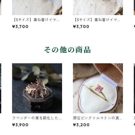
【Sサイズ】重ね着けイヤー
【Sサイズ】重ね着けイヤー
カフ ブラックスピネル・真
カフ クォーツ・真鍮つちめ
¥3,700
¥3,700
鍮つちめ
その他の商品
ラベンダーの葉を銅化した
原石ピンクトルマリンの真
イヤーカフ
鍮リング
¥3,900
¥3,200