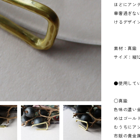
ほどにアン
華奢過ぎな
けるデザイ
素材：真鍮
サイズ：縦12
●使用して
○真鍮
色味の濃い
めはゴール
むうちにア
市販の貴金