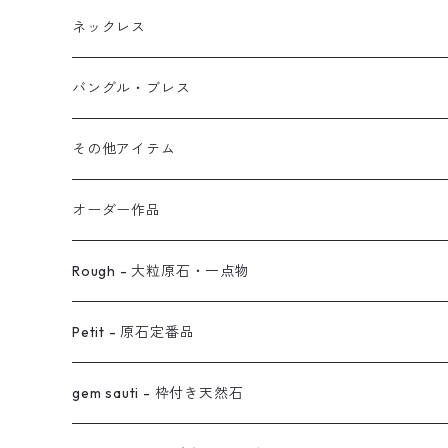
ブレス
フープ
植物イヤーカフ
ネックレス
オブジェ
ぶら下がりイヤーカフ
バングル・ブレス
イヤーカフ
2連イヤーカフ
ブレスレット
その他アイテム
イヤリング対応
バングル
ブローチ
オーダー作品
ノンホールピアス
ヘアアクセサリー
リング
Rough - 大粒原石・一点物
オーダー用ページ
ネックレス
ピアス
Petit - 原石定番品
真鍮イヤーカフ
ピアス
リング
ピアス
gem sauti - 枠付き天然石