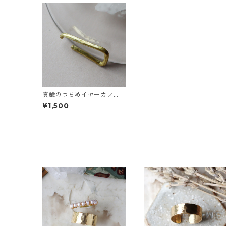
真鍮のつちめイヤーカフ
（インダストリアル風）
¥1,500