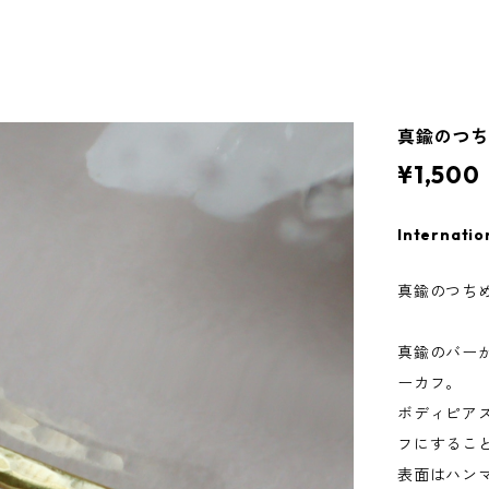
真鍮のつ
¥1,500
Internatio
真鍮のつちめ
真鍮のバー
ーカフ。
ボディピア
フにするこ
表面はハン