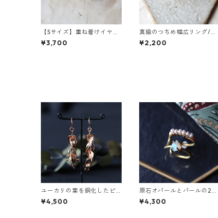
【Sサイズ】重ね着けイヤー
真鍮のつちめ幅広リング/イ
カフ ベビーパール・真鍮つ
ヤーカフ
¥3,700
¥2,200
ちめ
ユーカリの葉を銅化したピ
原石オパールとパールの2連
アス
イヤーカフ
¥4,500
¥4,300