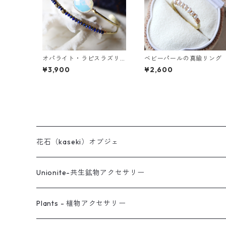
オパライト・ラピスラズリ
ベビーパールの真鍮リング
の2連バングル
¥3,900
¥2,600
花石（kaseki）オブジェ
Unionite-共生鉱物アクセサリー
ピアス
Plants - 植物アクセサリー