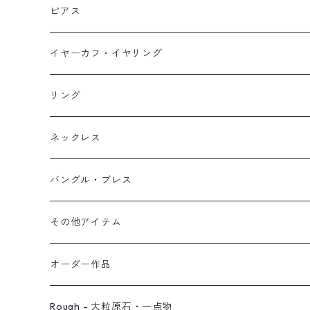
ネックレス
ピアス
ピアス
イヤーカフ
ネックレス
スタッド・一粒
イヤーカフ・イヤリング
イヤリング
リング
フック・ぶら下がり
原石イヤーカフ
リング
ブレス
フープ
植物イヤーカフ
ネックレス
オブジェ
ぶら下がりイヤーカフ
バングル・ブレス
イヤーカフ
2連イヤーカフ
ブレスレット
その他アイテム
イヤリング対応
バングル
ブローチ
オーダー作品
ノンホールピアス
ヘアアクセサリー
リング
Rough - 大粒原石・一点物