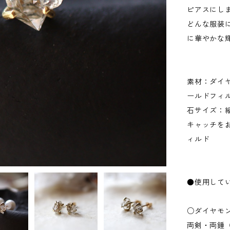
ピアスにし
どんな服装
に華やかな
素材：ダイ
ールドフィ
石サイズ：縦7
キャッチをお
ィルド
●使用して
○ダイヤモ
両剣・両錘