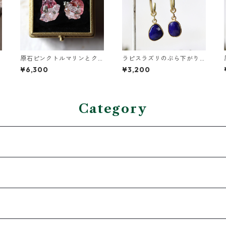
原石ピンクトルマリンとク
ラピスラズリのぶら下がり
ォーツのプチピアス
真鍮イヤーカフ
¥6,300
¥3,200
Category