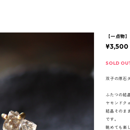
【一点物
¥3,500
SOLD OU
双子の原石ダ
ふたつの結
ヤモンドク
結晶そのま
です。
眺めても楽