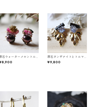
原石ウォーターメロントル
原石タンザナイトとトルマ
マリンとパールのピアス
リンとクレマチスの葉ピア
¥8,900
¥9,800
ス