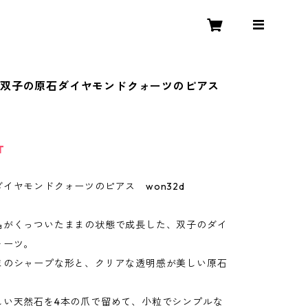
】双子の原石ダイヤモンドクォーツのピアス
T
イヤモンドクォーツのピアス won32d
晶がくっついたままの状態で成長した、双子のダイ
ォーツ。
まのシャープな形と、クリアな透明感が美しい原石
しい天然石を4本の爪で留めて、小粒でシンプルな