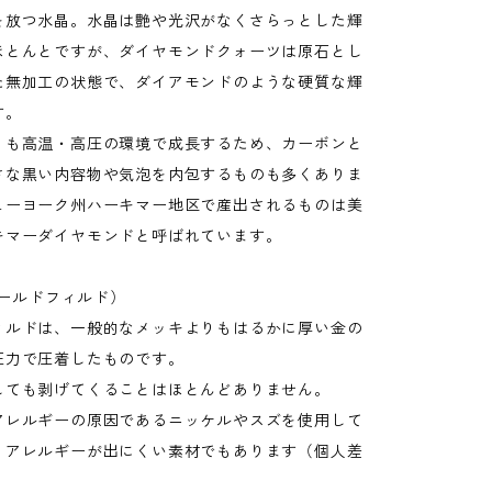
を放つ水晶。水晶は艶や光沢がなくさらっとした輝
ほとんとですが、ダイヤモンドクォーツは原石とし
た無加工の状態で、ダイアモンドのような硬質な輝
す。
りも高温・高圧の環境で成長するため、カーボンと
さな黒い内容物や気泡を内包するものも多くありま
ューヨーク州ハーキマー地区で産出されるものは美
キマーダイヤモンドと呼ばれています。
(ゴールドフィルド）
ィルドは、一般的なメッキよりもはるかに厚い金の
圧力で圧着したものです。
しても剥げてくることはほとんどありません。
アレルギーの原因であるニッケルやスズを使用して
、アレルギーが出にくい素材でもあります（個人差
）