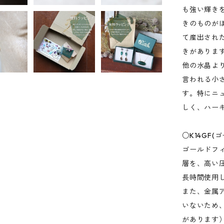
も強い輝き
きのものが
て産出され
きがありま
他の水晶よ
言われる小
す。特にニ
しく、ハー
○K14GF
ゴールドフ
層を、高い
長時間使用
また、金属
いないため
があります