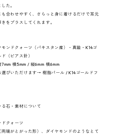
ました。
にも合わせやすく、さらっと身に着けるだけで耳元
輝きをプラスしてくれます。
ヤモンドクォーツ（パキスタン産）・真鍮・K14ゴ
ルド（ピアス針）
mm 横5mm / 縦6mm 横6mm
選びいただけます→ 樹脂パール / K14ゴールドフ
いる石・素材について
ンドクォーツ
（両端がとがった形）、ダイヤモンドのようなとて