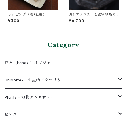
ラッピング（箱+紙袋）
原石アメジストと鉱物結晶の
真鍮幅広イヤーカフ
¥300
¥4,700
Category
花石（kaseki）オブジェ
Unionite-共生鉱物アクセサリー
ピアス
Plants - 植物アクセサリー
ネックレス
ピアス
ピアス