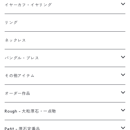
イヤーカフ
ネックレス
スタッド・一粒
イヤーカフ・イヤリング
イヤリング
リング
フック・ぶら下がり
原石イヤーカフ
リング
ブレス
フープ
植物イヤーカフ
ネックレス
オブジェ
ぶら下がりイヤーカフ
バングル・ブレス
イヤーカフ
2連イヤーカフ
ブレスレット
その他アイテム
イヤリング対応
バングル
ブローチ
オーダー作品
ノンホールピアス
ヘアアクセサリー
リング
Rough - 大粒原石・一点物
オーダー用ページ
ネックレス
ピアス
Petit - 原石定番品