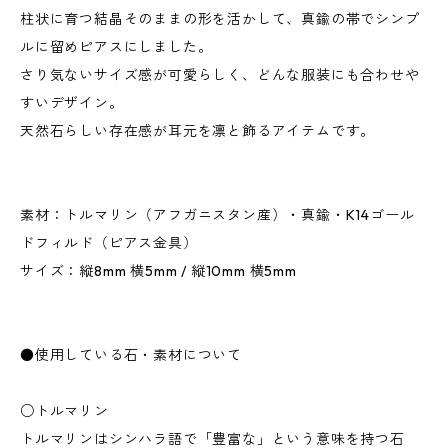
柱状に育つ結晶そのままの形を活かして、真鍮の帯でシンプ
ルに留めピアスにしました。
さり気ないサイズ感が可愛らしく、どんな服装にも合わせや
すいデザイン。
天然石らしい存在感が耳元を凛と飾るアイテムです。
素材：トルマリン（アフガニスタン産）・真鍮・K14ゴール
ドフィルド（ピアス金具）
サイズ：縦8mm 横5mm / 縦10mm 横5mm
●使用している石・素材について
○トルマリン
トルマリンはシンハラ語で「豊富な」という意味を持つ石