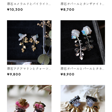
原石エメラルドとパイライト
原石オパールとタンザナイト
とクレマチスの葉ピアス
のピアス
¥10,300
¥8,700
原石アクアマリンとクォーツ
原石オパールとパールとタネ
とカニクサの葉ピアス
ツケバナの葉ピアス
¥9,800
¥8,900