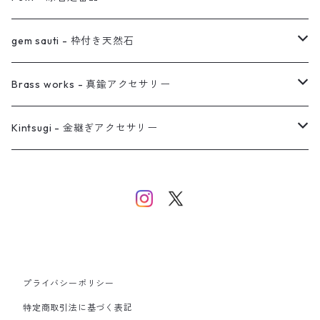
真鍮イヤーカフ
ピアス
リング
ピアス
gem sauti - 枠付き天然石
イヤーカフ
ネックレス
リング
ピアス
Brass works - 真鍮アクセサリー
バングル
イヤーカフ
ネックレス
ネックレス
リング
Kintsugi - 金継ぎアクセサリー
イヤーカフ/イヤリング/ノンホールピアス
ブレスレット
ピアス
ピアス
イヤーカフ
ネックレス
ネックレス
イヤーカフ
プライバシーポリシー
バングル
特定商取引法に基づく表記