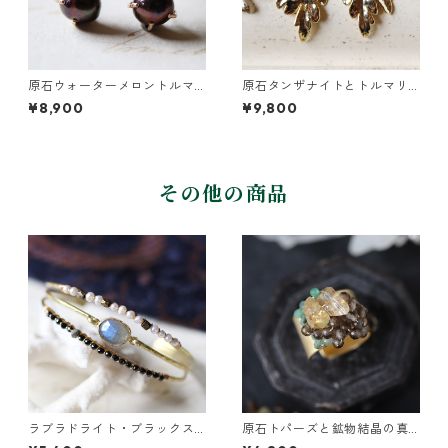
原石ウォーターメロントルマ
原石タンザナイトとトルマリ
リンとパールのピアス
ンとクレマチスの葉ピアス
¥8,900
¥9,800
その他の商品
ラブラドライト・ブラックス
原石トパーズと鉱物結晶の真
ピネル・パールの3連バングル
鍮幅広イヤーカフ