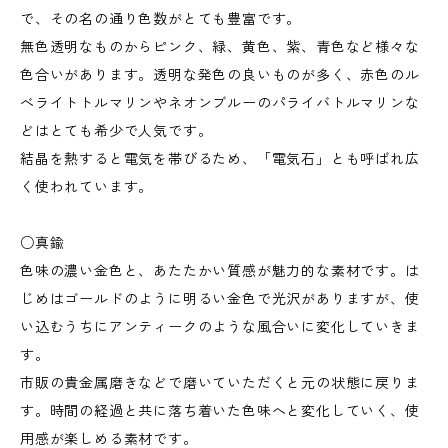
で、その名の通り色数がとても豊富です。
無色透明なものからピンク、緑、黄色、紫、青色など様々な
色合いがあります。透明な発色の良いものが多く、赤色のル
べライトトルマリンやネオンブルーのパライバトルマリンな
どはとても希少で人気です。
結晶を熱すると電気を帯びるため、「電気石」とも呼ばれ広
く使われています。
○真鍮
色味の濃い金色と、あたたかい質感が魅力的な素材です。は
じめはゴールドのように明るい金色で光沢がありますが、使
い込むうちにアンティークのような風合いに変化していきま
す。
市販の貴金属磨きなどで磨いていただくと元の状態に戻りま
す。時間の経過と共に落ち着いた色味へと変化していく、使
用感が楽しめる素材です。