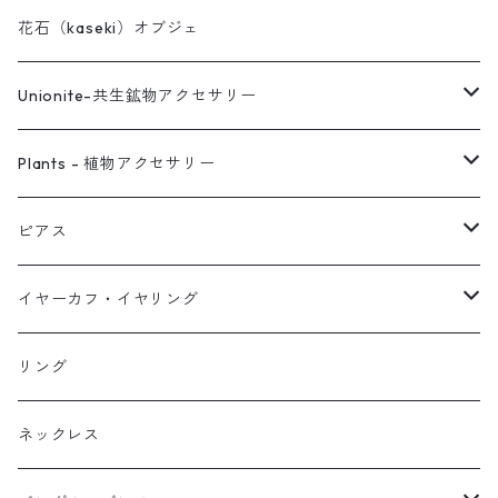
花石（kaseki）オブジェ
Unionite-共生鉱物アクセサリー
ピアス
Plants - 植物アクセサリー
ネックレス
ピアス
ピアス
イヤーカフ
ネックレス
スタッド・一粒
イヤーカフ・イヤリング
イヤリング
リング
フック・ぶら下がり
原石イヤーカフ
リング
ブレス
フープ
植物イヤーカフ
ネックレス