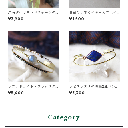
原石ダイヤモンドクォーツの
真鍮のつちめイヤーカフ（イ
イヤーカフ（インダストリア
ンダストリアル風）
¥3,900
¥1,500
ル風）
ラブラドライト・ブラックス
ラピスラズリの真鍮2連バング
ピネル・パールの3連バングル
ル
¥5,400
¥3,300
Category