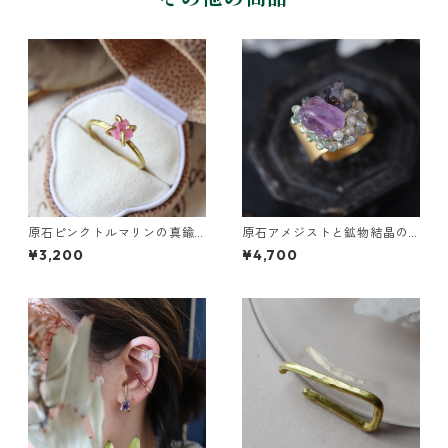
原石ピンクトルマリンの真鍮
原石アメジストと鉱物結晶の
リング
真鍮幅広イヤーカフ
¥3,200
¥4,700