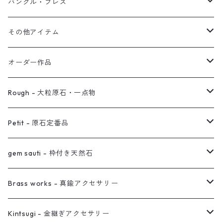
オブジェ
ぶら下がりイヤーカフ
バングル・ブレス
イヤーカフ
2連イヤーカフ
ブレスレット
その他アイテム
イヤリング対応
バングル
ブローチ
オーダー作品
ノンホールピアス
ヘアアクセサリー
リング
Rough - 大粒原石・一点物
オーダー用ページ
ネックレス
ピアス
Petit - 原石定番品
真鍮イヤーカフ
ピアス
リング
ピアス
gem sauti - 枠付き天然石
イヤーカフ
ネックレス
リング
ピアス
Brass works - 真鍮アクセサリー
バングル
イヤーカフ
ネックレス
ネックレス
リング
Kintsugi - 金継ぎアクセサリー