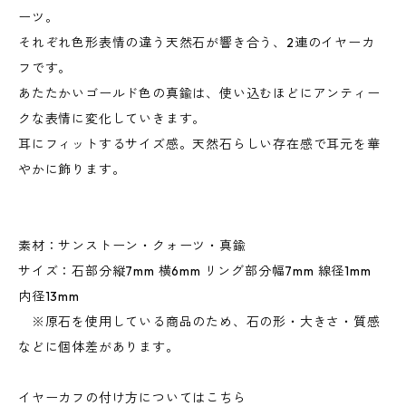
ーツ。
それぞれ色形表情の違う天然石が響き合う、2連のイヤーカ
フです。
あたたかいゴールド色の真鍮は、使い込むほどにアンティー
クな表情に変化していきます。
耳にフィットするサイズ感。天然石らしい存在感で耳元を華
やかに飾ります。
素材：サンストーン・クォーツ・真鍮
サイズ：石部分縦7mm 横6mm リング部分幅7mm 線径1mm
内径13mm
※原石を使用している商品のため、石の形・大きさ・質感
などに個体差があります。
イヤーカフの付け方についてはこちら