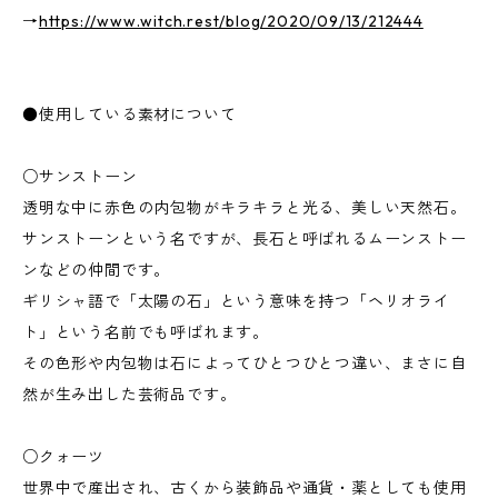
→
https://www.witch.rest/blog/2020/09/13/212444
●使用している素材について
○サンストーン
透明な中に赤色の内包物がキラキラと光る、美しい天然石。
サンストーンという名ですが、長石と呼ばれるムーンストー
ンなどの仲間です。
ギリシャ語で「太陽の石」という意味を持つ「ヘリオライ
ト」という名前でも呼ばれます。
その色形や内包物は石によってひとつひとつ違い、まさに自
然が生み出した芸術品です。
○クォーツ
世界中で産出され、古くから装飾品や通貨・薬としても使用