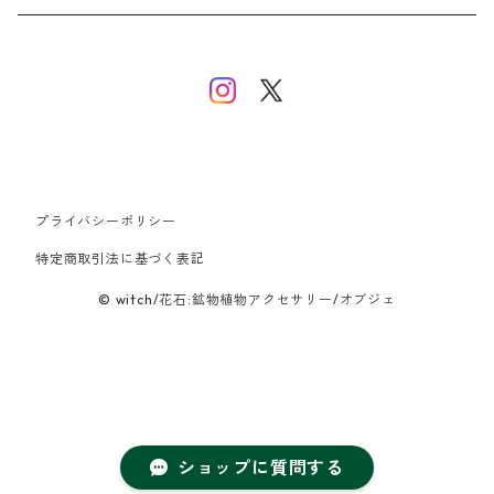
イヤーカフ/イヤリング/ノンホールピアス
ブレスレット
ピアス
ピアス
イヤーカフ
ネックレス
ネックレス
イヤーカフ
プライバシーポリシー
バングル
特定商取引法に基づく表記
© witch/花石:鉱物植物アクセサリー/オブジェ
ブレスレット
ショップに質問する