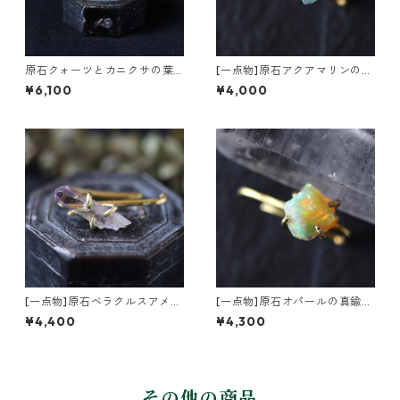
原石クォーツとカニクサの葉
[一点物]原石アクアマリンの真
イヤーカフ
鍮インダストリアル風イヤー
¥6,100
¥4,000
カフ
[一点物]原石ベラクルスアメジ
[一点物]原石オパールの真鍮イ
ストの真鍮インダストリアル
ンダストリアル風イヤーカフ
¥4,400
¥4,300
風イヤーカフ
その他の商品