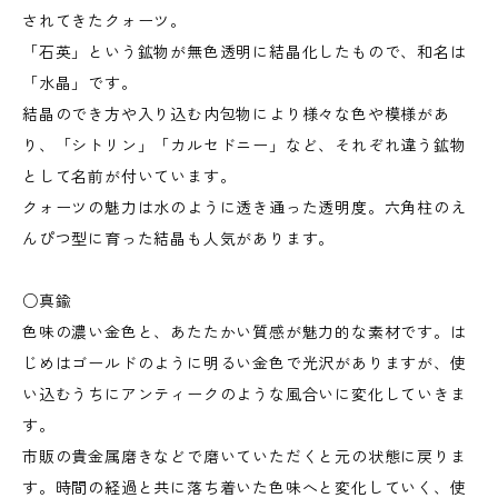
されてきたクォーツ。
「石英」という鉱物が無色透明に結晶化したもので、和名は
「水晶」です。
結晶のでき方や入り込む内包物により様々な色や模様があ
り、「シトリン」「カルセドニー」など、それぞれ違う鉱物
として名前が付いています。
クォーツの魅力は水のように透き通った透明度。六角柱のえ
んぴつ型に育った結晶も人気があります。
○真鍮
色味の濃い金色と、あたたかい質感が魅力的な素材です。は
じめはゴールドのように明るい金色で光沢がありますが、使
い込むうちにアンティークのような風合いに変化していきま
す。
市販の貴金属磨きなどで磨いていただくと元の状態に戻りま
す。時間の経過と共に落ち着いた色味へと変化していく、使