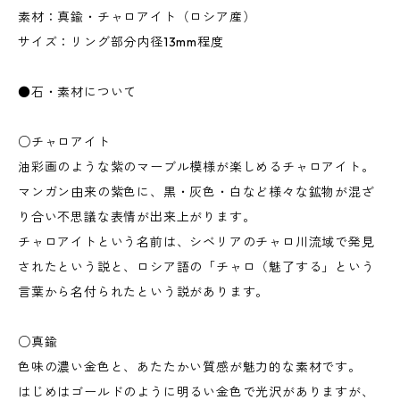
素材：真鍮・チャロアイト（ロシア産）
サイズ：リング部分内径13mm程度
●石・素材について
○チャロアイト
油彩画のような紫のマーブル模様が楽しめるチャロアイト。
マンガン由来の紫色に、黒・灰色・白など様々な鉱物が混ざ
り合い不思議な表情が出来上がります。
チャロアイトという名前は、シベリアのチャロ川流域で発見
されたという説と、ロシア語の「チャロ（魅了する」という
言葉から名付られたという説があります。
○真鍮
色味の濃い金色と、あたたかい質感が魅力的な素材です。
はじめはゴールドのように明るい金色で光沢がありますが、