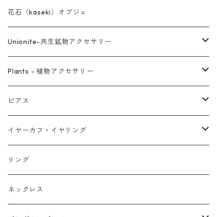
花石（kaseki）オブジェ
Unionite-共生鉱物アクセサリー
ピアス
Plants - 植物アクセサリー
ネックレス
ピアス
ピアス
イヤーカフ
ネックレス
スタッド・一粒
イヤーカフ・イヤリング
イヤリング
リング
フック・ぶら下がり
原石イヤーカフ
リング
ブレス
フープ
植物イヤーカフ
ネックレス