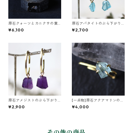
原石クォーツとカニクサの葉
原石アパタイトのぶら下がり
イヤーカフ
イヤーカフ
¥6,100
¥2,700
原石アメジストのぶら下がり
[一点物]原石アクアマリンの真
イヤーカフ
鍮インダストリアル風イヤー
¥2,900
¥4,000
カフ
その他の商品