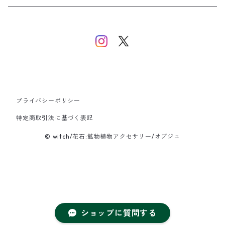
イヤーカフ/イヤリング/ノンホールピアス
ブレスレット
ピアス
ピアス
イヤーカフ
ネックレス
ネックレス
イヤーカフ
プライバシーポリシー
バングル
特定商取引法に基づく表記
© witch/花石:鉱物植物アクセサリー/オブジェ
ブレスレット
ショップに質問する