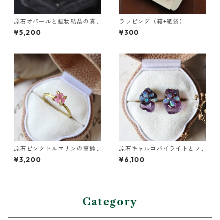
原石オパールと鉱物結晶の真
ラッピング（箱+紙袋）
鍮幅広イヤーカフ
¥5,200
¥300
原石ピンクトルマリンの真鍮
原石キャルコパイライトとフ
リング
ローライトのプチピアス
¥3,200
¥6,100
Category