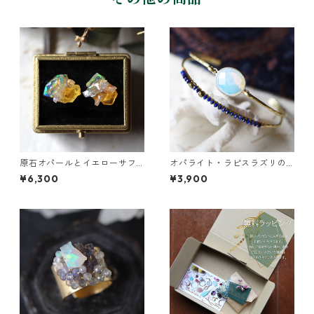
原石オパールとイエローサフ
オパライト・ラピスラズリの2
ァイアのプチピアス
連バングル
¥6,300
¥3,900