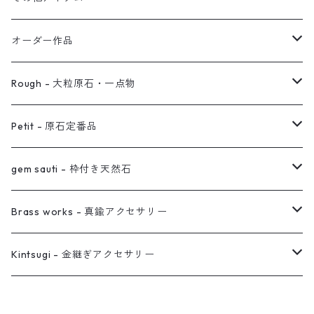
イヤリング対応
バングル
ブローチ
オーダー作品
ノンホールピアス
ヘアアクセサリー
リング
Rough - 大粒原石・一点物
オーダー用ページ
ネックレス
ピアス
Petit - 原石定番品
真鍮イヤーカフ
ピアス
リング
ピアス
gem sauti - 枠付き天然石
イヤーカフ
ネックレス
リング
ピアス
Brass works - 真鍮アクセサリー
バングル
イヤーカフ
ネックレス
ネックレス
リング
Kintsugi - 金継ぎアクセサリー
イヤーカフ/イヤリング/ノンホールピアス
ブレスレット
ピアス
ピアス