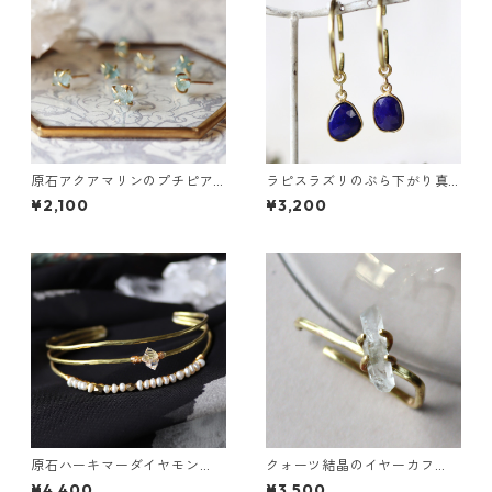
原石アクアマリンのプチピア
ラピスラズリのぶら下がり真
ス（一粒/片方）
鍮イヤーカフ
¥2,100
¥3,200
原石ハーキマーダイヤモン
クォーツ結晶のイヤーカフ
ド・パールの3連バングル
（インダストリアル風）
¥4,400
¥3,500