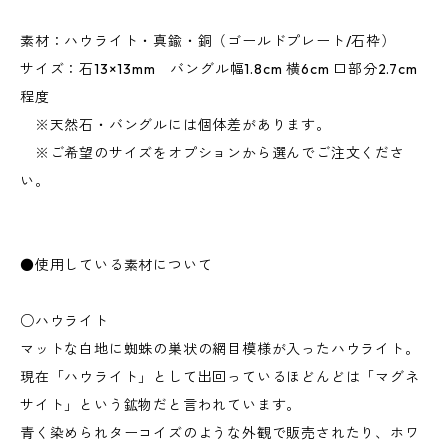
素材：ハウライト・真鍮・銅（ゴールドプレート/石枠）
サイズ：石13×13mm バングル幅1.8cm 横6cm 口部分2.7cm
程度
※天然石・バングルには個体差があります。
※ご希望のサイズをオプションから選んでご注文くださ
い。
●使用している素材について
○ハウライト
マットな白地に蜘蛛の巣状の網目模様が入ったハウライト。
現在「ハウライト」として出回っているほどんどは「マグネ
サイト」という鉱物だと言われています。
青く染められターコイズのような外観で販売されたり、ホワ