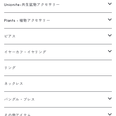
Unionite-共生鉱物アクセサリー
ピアス
Plants - 植物アクセサリー
ネックレス
ピアス
ピアス
イヤーカフ
ネックレス
スタッド・一粒
イヤーカフ・イヤリング
イヤリング
リング
フック・ぶら下がり
原石イヤーカフ
リング
ブレス
フープ
植物イヤーカフ
ネックレス
オブジェ
ぶら下がりイヤーカフ
バングル・ブレス
イヤーカフ
2連イヤーカフ
ブレスレット
その他アイテム