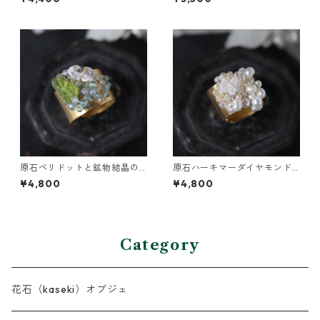
原石ペリドットと鉱物結晶の
原石ハーキマーダイヤモンド
真鍮幅広イヤーカフ
と鉱物結晶の真鍮幅広イヤー
¥4,800
¥4,800
カフ
Category
花石（kaseki）オブジェ