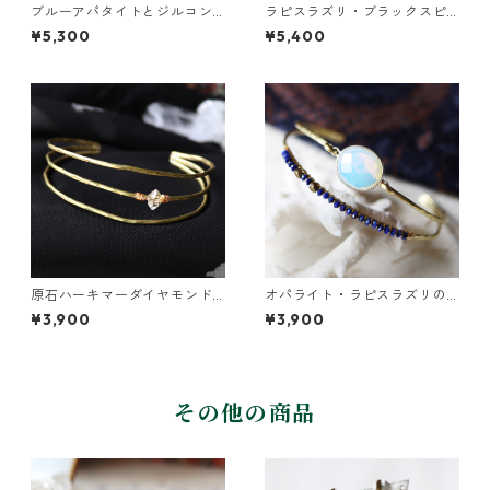
ブルーアパタイトとジルコン
ラピスラズリ・ブラックスピ
の真鍮3連バングル
ネル・パールの3連バングル
¥5,300
¥5,400
原石ハーキマーダイヤモンド
オパライト・ラピスラズリの2
の真鍮3連バングル
連バングル
¥3,900
¥3,900
その他の商品