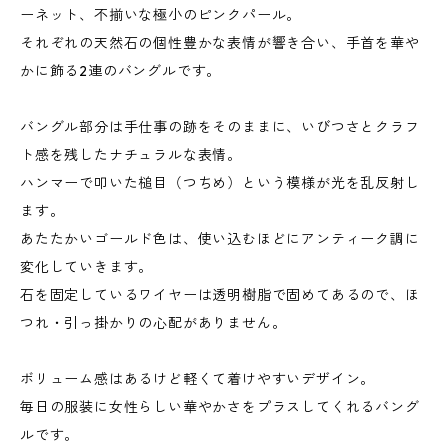
ーネット、不揃いな極小のピンクパール。
それぞれの天然石の個性豊かな表情が響き合い、手首を華や
かに飾る2連のバングルです。
バングル部分は手仕事の跡をそのままに、いびつさとクラフ
ト感を残したナチュラルな表情。
ハンマーで叩いた槌目（つちめ）という模様が光を乱反射し
ます。
あたたかいゴールド色は、使い込むほどにアンティーク調に
変化していきます。
石を固定しているワイヤーは透明樹脂で固めてあるので、ほ
つれ・引っ掛かりの心配がありません。
ボリューム感はあるけど軽くて着けやすいデザイン。
毎日の服装に女性らしい華やかさをプラスしてくれるバング
ルです。