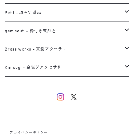
オーダー用ページ
ネックレス
ピアス
Petit - 原石定番品
真鍮イヤーカフ
ピアス
リング
ピアス
gem sauti - 枠付き天然石
イヤーカフ
ネックレス
リング
ピアス
Brass works - 真鍮アクセサリー
バングル
イヤーカフ
ネックレス
ネックレス
リング
Kintsugi - 金継ぎアクセサリー
イヤーカフ/イヤリング/ノンホールピアス
ブレスレット
ピアス
ピアス
イヤーカフ
ネックレス
ネックレス
イヤーカフ
プライバシーポリシー