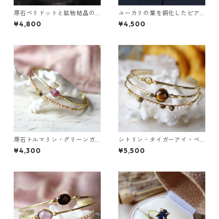
原石ペリドットと鉱物結晶の
ユーカリの葉を銅化したピア
真鍮幅広イヤーカフ
ス
¥4,800
¥4,500
原石トルマリン・グリーンガ
シトリン・タイガーアイ・ペ
ーネットの2連バングル
リドットの3連バングル
¥4,300
¥5,500