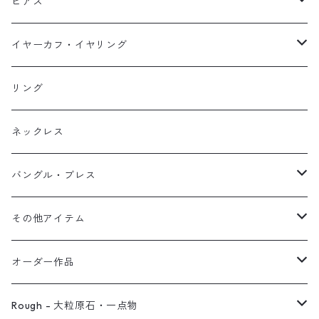
ネックレス
ピアス
ピアス
イヤーカフ
ネックレス
スタッド・一粒
イヤーカフ・イヤリング
イヤリング
リング
フック・ぶら下がり
原石イヤーカフ
リング
ブレス
フープ
植物イヤーカフ
ネックレス
オブジェ
ぶら下がりイヤーカフ
バングル・ブレス
イヤーカフ
2連イヤーカフ
ブレスレット
その他アイテム
イヤリング対応
バングル
ブローチ
オーダー作品
ノンホールピアス
ヘアアクセサリー
リング
Rough - 大粒原石・一点物