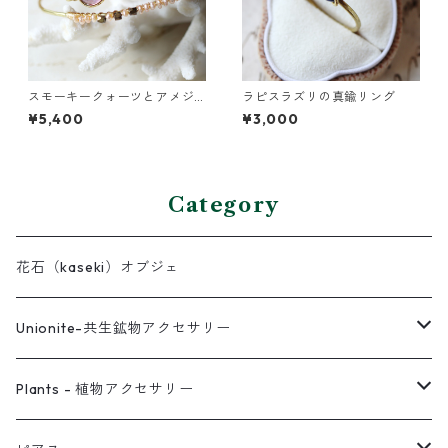
スモーキークォーツとアメジ
ラピスラズリの真鍮リング
ストの真鍮3連バングル
¥5,400
¥3,000
Category
花石（kaseki）オブジェ
Unionite-共生鉱物アクセサリー
ピアス
Plants - 植物アクセサリー