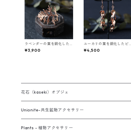
ラベンダーの葉を銅化した
ユーカリの葉を銅化したピ
イヤーカフ
アス
¥3,900
¥4,500
花石（kaseki）オブジェ
Unionite-共生鉱物アクセサリー
ピアス
Plants - 植物アクセサリー