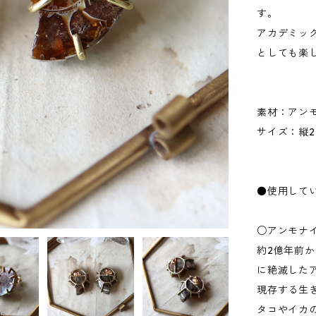
す。
アカデミッ
としても楽
素材：アン
サイズ：縦22
●使用して
○アンモナ
約2億年前か
に絶滅した
現存する生
タコやイカ