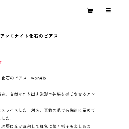
】アンモナイト化石のピアス
T
化石のピアス won41b
構造、自然が作り出す造形の神秘を感じさせるアン
にスライスした一対を、真鍮の爪で有機的に留めて
ました。
真珠層に光が反射して虹色に輝く様子も楽しめま