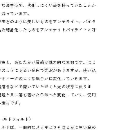
うな渦巻型で、劣化しにくい殻を持っていたことか
く残っています。
が宝石のように美しいものをアンモライト、パイラ
込み結晶化したものをアンモナイトパイライトと呼
金色と、あたたかい質感が魅力的な素材です。はじ
ドのように明るい金色で光沢がありますが、使い込
ンティークのような風合いに変化していきます。
属磨きなどで磨いていただくと元の状態に戻りま
経過と共に落ち着いた色味へと変化していく、使用
る素材です。
(ゴールドフィルド）
ィルドは、一般的なメッキよりもはるかに厚い金の