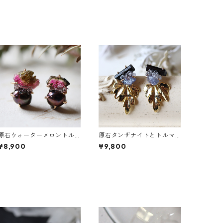
原石ウォーターメロントル
原石タンザナイトとトルマ
マリンとパールのピアス
リンとクレマチスの葉ピア
¥8,900
¥9,800
ス