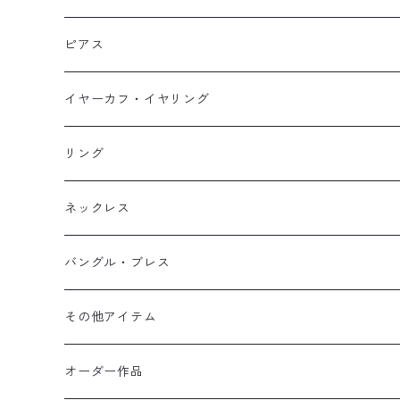
ネックレス
ピアス
ピアス
イヤーカフ
ネックレス
スタッド・一粒
イヤーカフ・イヤリング
イヤリング
リング
フック・ぶら下がり
原石イヤーカフ
リング
ブレス
フープ
植物イヤーカフ
ネックレス
オブジェ
ぶら下がりイヤーカフ
バングル・ブレス
イヤーカフ
2連イヤーカフ
ブレスレット
その他アイテム
イヤリング対応
バングル
ブローチ
オーダー作品