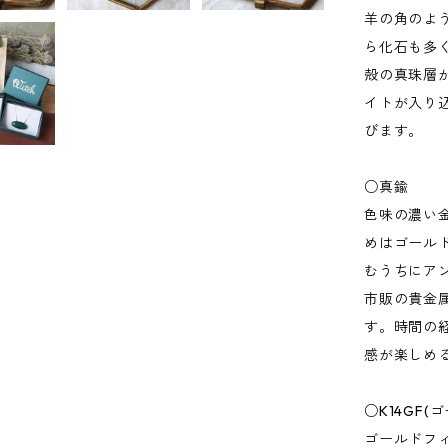
羊の角のよ
ら化石も多
殻の真珠層
イトが入り
びます。
○真鍮
色味の濃い
めはゴール
むうちにア
市販の貴金
す。時間の
感が楽しめ
○K14GF
ゴールドフ