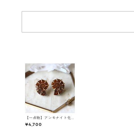
【一点物】アンモナイト化
石のピアス
¥4,700