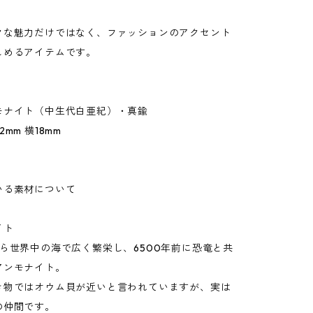
クな魅力だけではなく、ファッションのアクセント
しめるアイテムです。
モナイト（中生代白亜紀）・真鍮
mm 横18mm
いる素材について
イト
ら世界中の海で広く繁栄し、6500年前に恐竜と共
アンモナイト。
き物ではオウム貝が近いと言われていますが、実は
の仲間です。