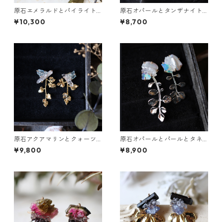
原石エメラルドとパイライト
原石オパールとタンザナイト
とクレマチスの葉ピアス
のピアス
¥10,300
¥8,700
原石アクアマリンとクォーツ
原石オパールとパールとタネ
とカニクサの葉ピアス
ツケバナの葉ピアス
¥9,800
¥8,900