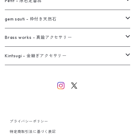
オーダー用ページ
ネックレス
ピアス
Petit - 原石定番品
真鍮イヤーカフ
ピアス
リング
ピアス
gem sauti - 枠付き天然石
イヤーカフ
ネックレス
リング
ピアス
Brass works - 真鍮アクセサリー
バングル
イヤーカフ
ネックレス
ネックレス
リング
Kintsugi - 金継ぎアクセサリー
イヤーカフ/イヤリング/ノンホールピアス
ブレスレット
ピアス
ピアス
イヤーカフ
ネックレス
ネックレス
イヤーカフ
プライバシーポリシー
バングル
特定商取引法に基づく表記