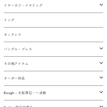
イヤーカフ
ネックレス
スタッド・一粒
イヤーカフ・イヤリング
イヤリング
リング
フック・ぶら下がり
原石イヤーカフ
リング
ブレス
フープ
植物イヤーカフ
ネックレス
オブジェ
ぶら下がりイヤーカフ
バングル・ブレス
イヤーカフ
2連イヤーカフ
ブレスレット
その他アイテム
イヤリング対応
バングル
ブローチ
オーダー作品
ノンホールピアス
ヘアアクセサリー
リング
Rough - 大粒原石・一点物