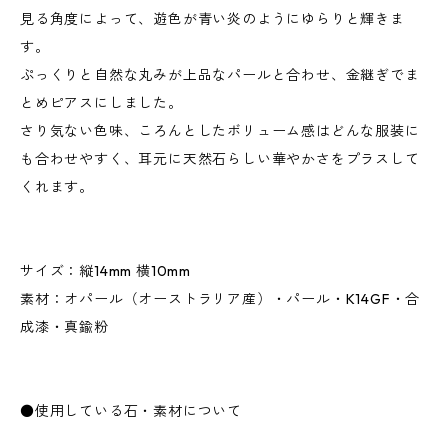
見る角度によって、遊色が青い炎のようにゆらりと輝きま
す。
ぷっくりと自然な丸みが上品なパールと合わせ、金継ぎでま
とめピアスにしました。
さり気ない色味、ころんとしたボリューム感はどんな服装に
も合わせやすく、耳元に天然石らしい華やかさをプラスして
くれます。
サイズ：縦14mm 横10mm
素材：オパール（オーストラリア産）・パール・K14GF・合
成漆・真鍮粉
●使用している石・素材について