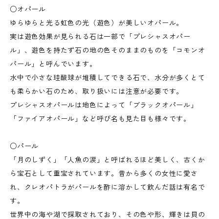
○オパール
ゆらゆらと光る虹色の光（遊色）が美しいオパール。
実は遊色効果が見られる石は一部で「プレシャスオパー
ル」、遊色を持たず石の地の色そのままのものを「コモンオ
パール」と呼んでいます。
水中で小さな珪酸球が堆積してできる石で、水分が多くとて
も柔らかい石のため、取り扱いには注意が必要です。
プレシャスオパールは地色によって「ブラックオパール」
「ファイアオパール」など呼び名も見た目も様々です。
○パール
「月のしずく」「人魚の涙」と呼ばれるほど美しく、古くか
ら宝石として重宝されています。昔から多くの女性に愛さ
れ、クレオパトラがパールを酢に溶かして飲んだ話は有名で
す。
世界中の海や湖で採取されており、その色や形、輝きは貝の