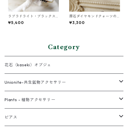
ラブラドライト・ブラックス
原石ダイヤモンドクォーツの
ピネル・パールの3連バングル
小枝ネックレス
¥5,400
¥3,300
Category
花石（kaseki）オブジェ
Unionite-共生鉱物アクセサリー
ピアス
Plants - 植物アクセサリー
ネックレス
ピアス
ピアス