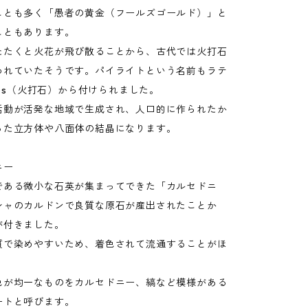
ことも多く「愚者の黄金（フールズゴールド）」と
こともあります。
たたくと火花が飛び散ることから、古代では火打石
われていたそうです。パイライトという名前もラテ
ites（火打石）から付けられました。
活動が活発な地域で生成され、人口的に作られたか
った立方体や八面体の結晶になります。
ニー
である微小な石英が集まってできた「カルセドニ
シャのカルドンで良質な原石が産出されたことか
が付きました。
質で染めやすいため、着色されて流通することがほ
。
色が均一なものをカルセドニー、縞など模様がある
ートと呼びます。