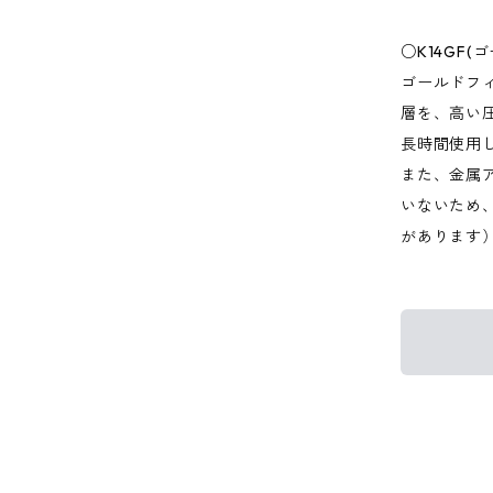
○K14GF
ゴールドフ
層を、高い
長時間使用
また、金属
いないため
があります