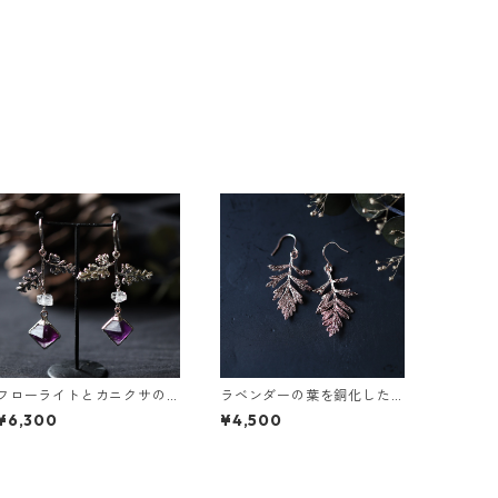
フローライトとカニクサの
ラベンダーの葉を銅化した
葉ピアス
ピアス
¥6,300
¥4,500