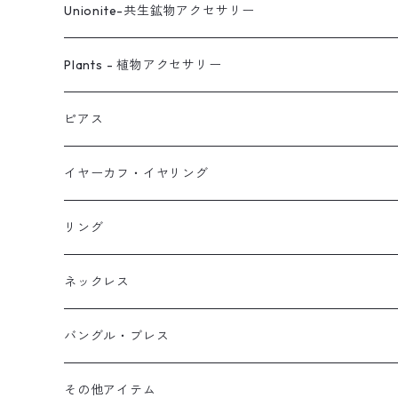
Unionite-共生鉱物アクセサリー
ピアス
Plants - 植物アクセサリー
ネックレス
ピアス
ピアス
イヤーカフ
ネックレス
スタッド・一粒
イヤーカフ・イヤリング
イヤリング
リング
フック・ぶら下がり
原石イヤーカフ
リング
ブレス
フープ
植物イヤーカフ
ネックレス
オブジェ
ぶら下がりイヤーカフ
バングル・ブレス
イヤーカフ
2連イヤーカフ
ブレスレット
その他アイテム