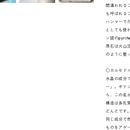
間違われる
も呼ばれる
ハンマーで
としても使
ン語のpyr
原石は火山
のように整
○カルセド
水晶の成分
ー」。ギリ
ら、この名
構造は多孔
どんどです
同じ成分で
ものをアゲ