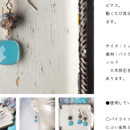
ピアス。
動くたび耳
ます。
サイズ：トッ
素材：パイ
ィルド
※天然石を
あります。
●使用して
○パイライ
にぶい金色