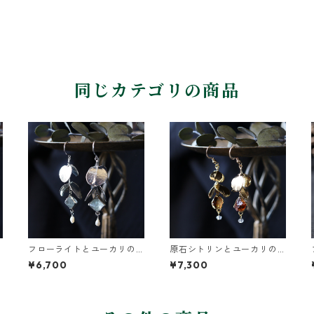
同じカテゴリの商品
フローライトとユーカリの
原石シトリンとユーカリの
葉ピアス
葉のピアス
¥6,700
¥7,300