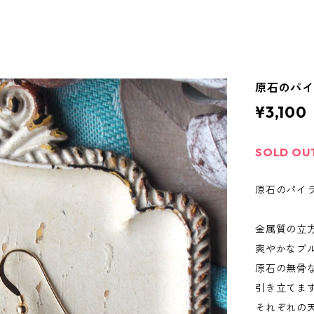
原石のパ
¥3,100
SOLD OU
原石のパイ
金属質の立
爽やかなブ
原石の無骨
引き立てま
それぞれの