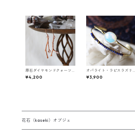
原石ダイヤモンドクォーツ
オパライト・ラピスラズリ
の小枝ピアス
の2連バングル
¥4,200
¥3,900
花石（kaseki）オブジェ