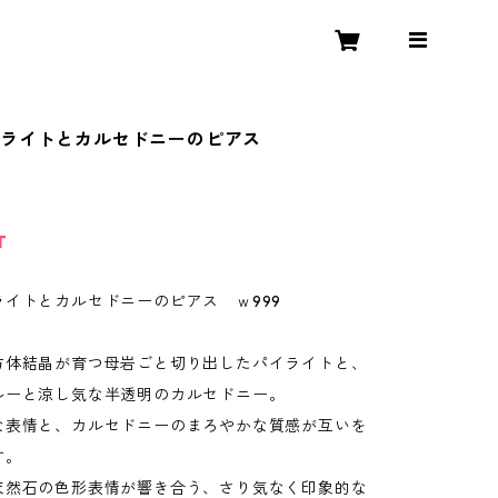
イライトとカルセドニーのピアス
T
ライトとカルセドニーのピアス ｗ999
方体結晶が育つ母岩ごと切り出したパイライトと、
ルーと涼し気な半透明のカルセドニー。
な表情と、カルセドニーのまろやかな質感が互いを
す。
天然石の色形表情が響き合う、さり気なく印象的な