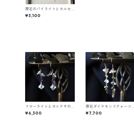
原石のパイライトとカルセ
ドニーのピアス
¥3,100
フローライトとカニクサの
原石ダイヤモンドクォーツ
葉ピアス
とカニクサの葉ピアス
¥6,300
¥7,700