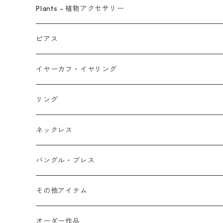
ピアス
Plants - 植物アクセサリー
ネックレス
ピアス
ピアス
イヤーカフ
ネックレス
スタッド・一粒
イヤーカフ・イヤリング
イヤリング
リング
フック・ぶら下がり
原石イヤーカフ
リング
ブレス
フープ
植物イヤーカフ
ネックレス
オブジェ
ぶら下がりイヤーカフ
バングル・ブレス
イヤーカフ
2連イヤーカフ
ブレスレット
その他アイテム
イヤリング対応
バングル
ブローチ
オーダー作品