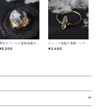
原石オパールと鉱物結晶の
クォーツ結晶の真鍮バング
真鍮幅広イヤーカフ
ル
¥5,200
¥2,400