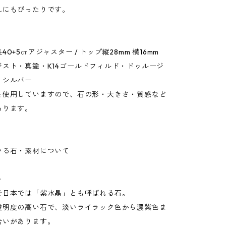
れにもぴったりです。
0+5㎝アジャスター / トップ縦28mm 横16mm
ジスト・真鍮・K14ゴールドフィルド・ドゥルージ
・シルバー
使用していますので、石の形・大きさ・質感など
あります。
いる石・素材について
ト
で日本では「紫水晶」とも呼ばれる石。
透明度の高い石で、淡いライラック色から濃紫色ま
合いがあります。