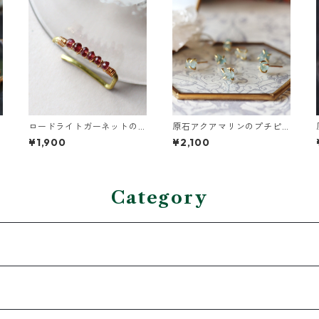
ロードライトガーネットの
原石アクアマリンのプチピ
イヤーカフ（インダストリ
アス（一粒/片方）
¥1,900
¥2,100
アル風）
Category