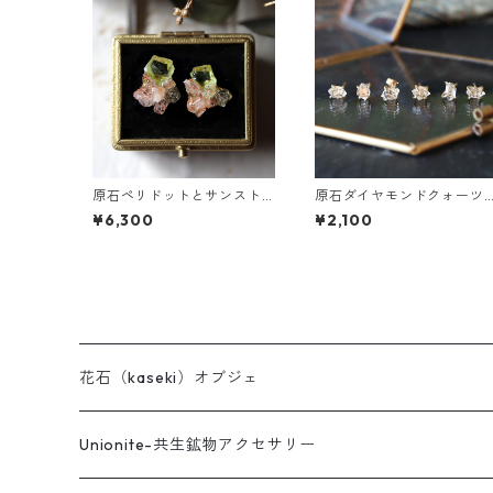
原石ペリドットとサンスト
原石ダイヤモンドクォーツ
ーンのプチピアス
のプチピアス（一粒/片方）
¥6,300
¥2,100
花石（kaseki）オブジェ
Unionite-共生鉱物アクセサリー