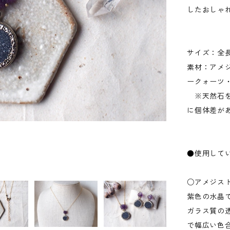
したおしゃ
サイズ：全長4
素材：アメ
ークォーツ
※天然石を
に個体差が
●使用して
○アメジス
紫色の水晶
ガラス質の
で幅広い色