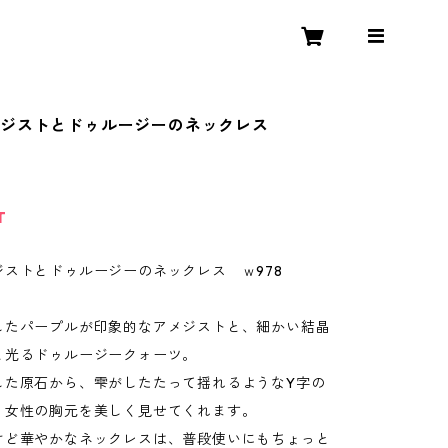
メジストとドゥルージーのネックレス
T
ジストとドゥルージーのネックレス ｗ978
したパープルが印象的なアメジストと、細かい結晶
と光るドゥルージークォーツ。
した原石から、雫がしたたって揺れるようなY字の
、女性の胸元を美しく見せてくれます。
けど華やかなネックレスは、普段使いにもちょっと