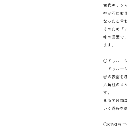
古代ギリシ
神が石に変
なったと言
そのため「
味の言葉で
ます。
○ドゥルー
「ドゥルー
岩の表面を
六角柱のえ
す。
まるで砂糖
いく過程を
○K14GF