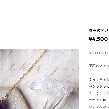
原石のア
¥4,500
SOLD OU
原石のアメ
こっくりと
がきらきら
うるうると
デザインは
シンプルだ