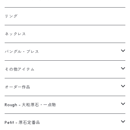
イヤリング
リング
フック・ぶら下がり
原石イヤーカフ
リング
ブレス
フープ
植物イヤーカフ
ネックレス
オブジェ
ぶら下がりイヤーカフ
バングル・ブレス
イヤーカフ
2連イヤーカフ
ブレスレット
その他アイテム
イヤリング対応
バングル
ブローチ
オーダー作品
ノンホールピアス
ヘアアクセサリー
リング
Rough - 大粒原石・一点物
オーダー用ページ
ネックレス
ピアス
Petit - 原石定番品