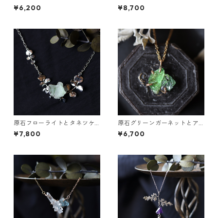
ックレス
の葉の雫ネックレス
¥6,200
¥8,700
原石フローライトとタネツケ
原石グリーンガーネットとア
バナのネックレス
パタイトのネックレス
¥7,800
¥6,700