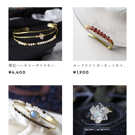
原石ハーキマーダイヤモン
ロードライトガーネットのイ
ド・パールの3連バングル
ヤーカフ（インダストリアル
¥4,400
¥1,900
風）