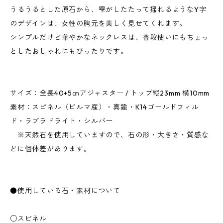
うるうるとした原石から、雫がしたたって揺れるようなY字
のデザインは、女性の胸元を美しく見せてくれます。
シンプルだけど華やかなネックレスは、普段使いにもちょっ
としたおしゃれにもぴったりです。
サイズ：全長40+5㎝アジャスター / トップ縦23mm 横10mm
素材：スピネル（ビルマ産）・真鍮・K14ゴールドフィル
ド・ラブラドライト・シルバー
※天然石を使用していますので、石の形・大きさ・質感な
どに個体差があります。
●使用している石・素材について
○スピネル