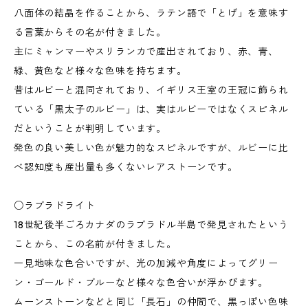
八面体の結晶を作ることから、ラテン語で「とげ」を意味す
る言葉からその名が付きました。
主にミャンマーやスリランカで産出されており、赤、青、
緑、黄色など様々な色味を持ちます。
昔はルビーと混同されており、イギリス王室の王冠に飾られ
ている「黒太子のルビー」は、実はルビーではなくスピネル
だということが判明しています。
発色の良い美しい色が魅力的なスピネルですが、ルビーに比
べ認知度も産出量も多くないレアストーンです。
○ラブラドライト
18世紀後半ごろカナダのラブラドル半島で発見されたという
ことから、この名前が付きました。
一見地味な色合いですが、光の加減や角度によってグリー
ン・ゴールド・ブルーなど様々な色合いが浮かびます。
ムーンストーンなどと同じ「長石」の仲間で、黒っぽい色味