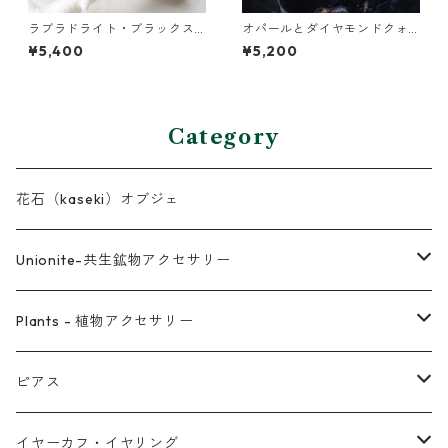
ラブラドライト・ブラックス
オパールとダイヤモンドクォ
ピネル・パールの3連バングル
ーツのイヤーカフ
¥5,400
¥5,200
Category
花石（kaseki）オブジェ
Unionite-共生鉱物アクセサリー
ピアス
Plants - 植物アクセサリー
ネックレス
ピアス
ピアス
イヤーカフ
ネックレス
スタッド・一粒
イヤーカフ・イヤリング