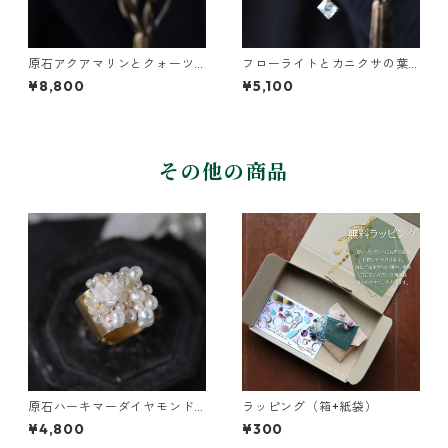
原石アクアマリンとクォーツ
フローライトとカニクサの葉
のネックレス
ネックレス
¥8,800
¥5,100
その他の商品
原石ハーキマーダイヤモンド
ラッピング（箱+紙袋）
と鉱物結晶の真鍮幅広イヤー
¥4,800
¥300
カフ