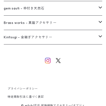
真鍮イヤーカフ
ピアス
リング
ピアス
gem sauti - 枠付き天然石
イヤーカフ
ネックレス
リング
ピアス
Brass works - 真鍮アクセサリー
バングル
イヤーカフ
ネックレス
ネックレス
リング
Kintsugi - 金継ぎアクセサリー
イヤーカフ/イヤリング/ノンホールピアス
ブレスレット
ピアス
ピアス
イヤーカフ
ネックレス
ネックレス
イヤーカフ
プライバシーポリシー
バングル
特定商取引法に基づく表記
© witch/花石:鉱物植物アクセサリー/オブジェ