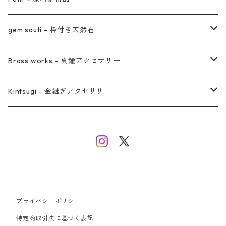
真鍮イヤーカフ
ピアス
リング
ピアス
gem sauti - 枠付き天然石
イヤーカフ
ネックレス
リング
ピアス
Brass works - 真鍮アクセサリー
バングル
イヤーカフ
ネックレス
ネックレス
リング
Kintsugi - 金継ぎアクセサリー
イヤーカフ/イヤリング/ノンホールピアス
ブレスレット
ピアス
ピアス
イヤーカフ
ネックレス
ネックレス
イヤーカフ
プライバシーポリシー
バングル
特定商取引法に基づく表記