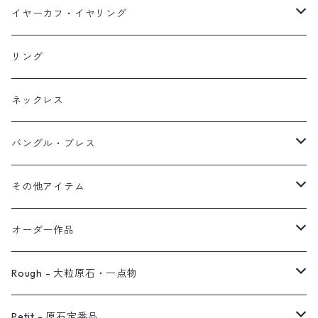
イヤーカフ
ネックレス
スタッド・一粒
イヤーカフ・イヤリング
イヤリング
リング
フック・ぶら下がり
原石イヤーカフ
リング
ブレス
フープ
植物イヤーカフ
ネックレス
オブジェ
ぶら下がりイヤーカフ
バングル・ブレス
イヤーカフ
2連イヤーカフ
ブレスレット
その他アイテム
イヤリング対応
バングル
ブローチ
オーダー作品
ノンホールピアス
ヘアアクセサリー
リング
Rough - 大粒原石・一点物
オーダー用ページ
ネックレス
ピアス
Petit - 原石定番品