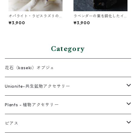
オパライト・ラピスラズリの2
ラベンダーの葉を銅化したイ
連バングル
ヤーカフ
¥3,900
¥3,900
Category
花石（kaseki）オブジェ
Unionite-共生鉱物アクセサリー
ピアス
Plants - 植物アクセサリー
ネックレス
ピアス
ピアス