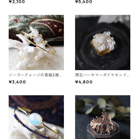
¥2,100
¥5,400
ソーラークォーツの真鍮2連バ
原石ハーキマーダイヤモンド
ングル
と鉱物結晶の真鍮幅広イヤー
¥3,400
¥4,800
カフ