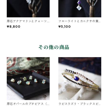
原石アクアマリンとクォーツ
フローライトとカニクサの葉
のネックレス
ネックレス
¥8,800
¥5,100
その他の商品
原石オパールのプチピアス（1
ラピスラズリ・ブラックスピ
粒/片方）
ネル・パールの3連バングル