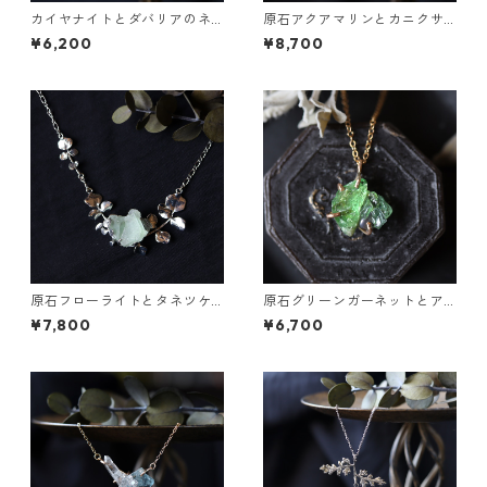
カイヤナイトとダバリアのネ
原石アクアマリンとカニクサ
ックレス
の葉の雫ネックレス
¥6,200
¥8,700
原石フローライトとタネツケ
原石グリーンガーネットとア
バナのネックレス
パタイトのネックレス
¥7,800
¥6,700