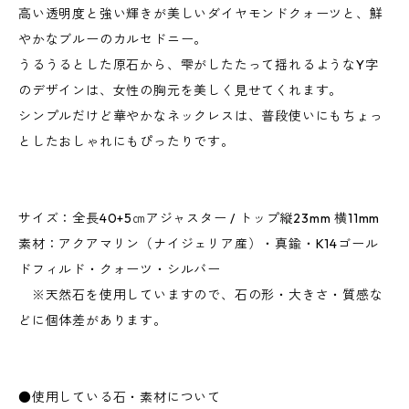
高い透明度と強い輝きが美しいダイヤモンドクォーツと、鮮
やかなブルーのカルセドニー。
うるうるとした原石から、雫がしたたって揺れるようなY字
のデザインは、女性の胸元を美しく見せてくれます。
シンプルだけど華やかなネックレスは、普段使いにもちょっ
としたおしゃれにもぴったりです。
サイズ：全長40+5㎝アジャスター / トップ縦23mm 横11mm
素材：アクアマリン（ナイジェリア産）・真鍮・K14ゴール
ドフィルド・クォーツ・シルバー
※天然石を使用していますので、石の形・大きさ・質感な
どに個体差があります。
●使用している石・素材について