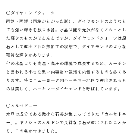
○ダイヤモンドクォーツ
両剣・両錘（両端がとがった形）、ダイヤモンドのようなと
ても強い輝きを放つ水晶。水晶は艶や光沢がなくさらっとし
た輝きのものがほとんとですが、ダイヤモンドクォーツは原
石として産出された無加工の状態で、ダイアモンドのような
硬質な輝きがあります。
他の水晶よりも高温・高圧の環境で成長するため、カーボン
と言われる小さな黒い内容物や気泡を内包するものも多くあ
ります。特にニューヨーク州ハーキマー地区で産出されるも
のは美しく、ハーキマーダイヤモンドと呼ばれています。
○カルセドニー
水晶の成分である微小な石英が集まってできた「カルセドニ
ー」。ギリシャのカルドンで良質な原石が産出されたことか
ら、この名が付きました。