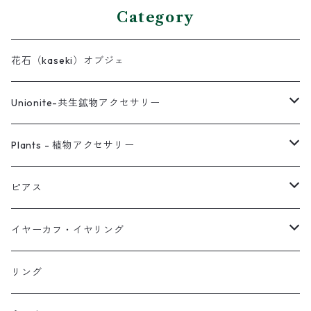
Category
花石（kaseki）オブジェ
Unionite-共生鉱物アクセサリー
ピアス
Plants - 植物アクセサリー
ネックレス
ピアス
ピアス
イヤーカフ
ネックレス
スタッド・一粒
イヤーカフ・イヤリング
イヤリング
リング
フック・ぶら下がり
原石イヤーカフ
リング