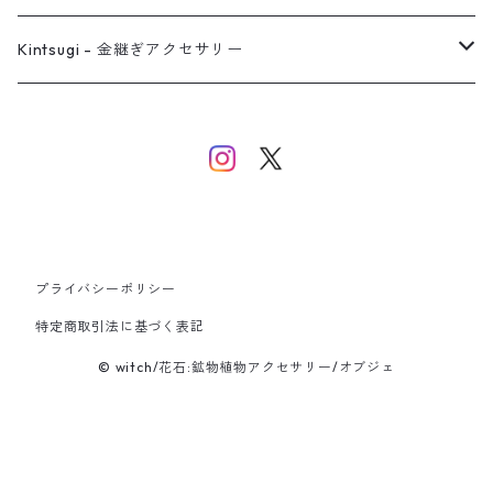
バングル
イヤーカフ
ネックレス
ネックレス
リング
Kintsugi - 金継ぎアクセサリー
イヤーカフ/イヤリング/ノンホールピアス
ブレスレット
ピアス
ピアス
イヤーカフ
ネックレス
ネックレス
イヤーカフ
プライバシーポリシー
バングル
特定商取引法に基づく表記
© witch/花石:鉱物植物アクセサリー/オブジェ
ブレスレット