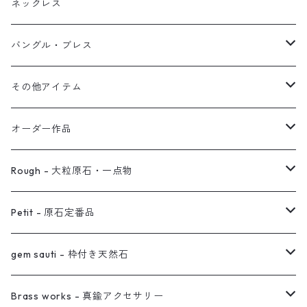
ブレス
フープ
植物イヤーカフ
ネックレス
オブジェ
ぶら下がりイヤーカフ
バングル・ブレス
イヤーカフ
2連イヤーカフ
ブレスレット
その他アイテム
イヤリング対応
バングル
ブローチ
オーダー作品
ノンホールピアス
ヘアアクセサリー
リング
Rough - 大粒原石・一点物
オーダー用ページ
ネックレス
ピアス
Petit - 原石定番品
真鍮イヤーカフ
ピアス
リング
ピアス
gem sauti - 枠付き天然石
イヤーカフ
ネックレス
リング
ピアス
Brass works - 真鍮アクセサリー