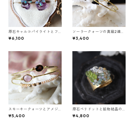
原石キャルコパイライトとフ
ソーラークォーツの真鍮2連バ
ローライトのプチピアス
ングル
¥6,100
¥3,400
スモーキークォーツとアメジ
原石ペリドットと鉱物結晶の
ストの真鍮3連バングル
真鍮幅広イヤーカフ
¥5,400
¥4,800