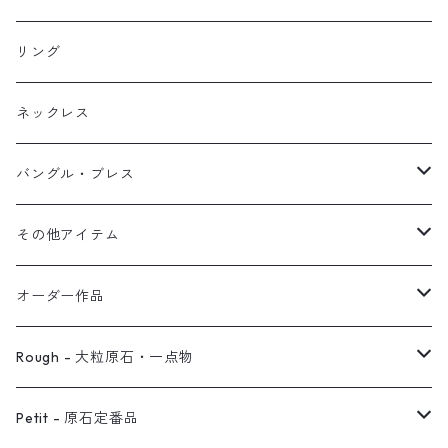
イヤリング
リング
フック・ぶら下がり
原石イヤーカフ
リング
ブレス
フープ
植物イヤーカフ
ネックレス
オブジェ
ぶら下がりイヤーカフ
バングル・ブレス
イヤーカフ
2連イヤーカフ
ブレスレット
その他アイテム
イヤリング対応
バングル
ブローチ
オーダー作品
ノンホールピアス
ヘアアクセサリー
リング
Rough - 大粒原石・一点物
オーダー用ページ
ネックレス
ピアス
Petit - 原石定番品