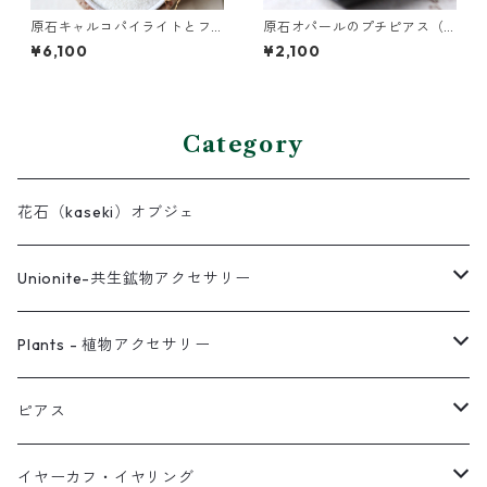
原石キャルコパイライトとフ
原石オパールのプチピアス（1
ローライトのプチピアス
粒/片方）
¥6,100
¥2,100
Category
花石（kaseki）オブジェ
Unionite-共生鉱物アクセサリー
ピアス
Plants - 植物アクセサリー
ネックレス
ピアス
ピアス
イヤーカフ
ネックレス
スタッド・一粒
イヤーカフ・イヤリング