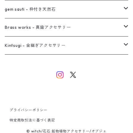
真鍮イヤーカフ
ピアス
リング
ピアス
gem sauti - 枠付き天然石
イヤーカフ
ネックレス
リング
ピアス
Brass works - 真鍮アクセサリー
バングル
イヤーカフ
ネックレス
ネックレス
リング
Kintsugi - 金継ぎアクセサリー
イヤーカフ/イヤリング/ノンホールピアス
ブレスレット
ピアス
ピアス
イヤーカフ
ネックレス
ネックレス
イヤーカフ
プライバシーポリシー
バングル
特定商取引法に基づく表記
© witch/花石:鉱物植物アクセサリー/オブジェ