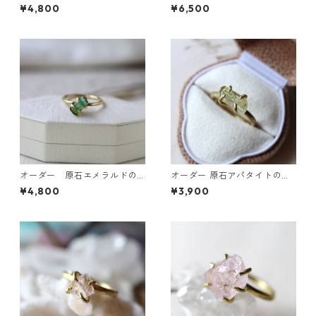
イヤーカフ/リング
トルマリンのピアス・デュモ
¥4,800
¥6,500
ルチライトインクォーツのリ
ング
オーダー 原石エメラルドの
オーダー 原石アパタイトのイ
リング
ヤーカフ/リング
¥4,800
¥3,900