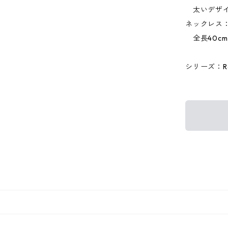
太いデザイン
ネックレス
全長40cm
シリーズ：Ro