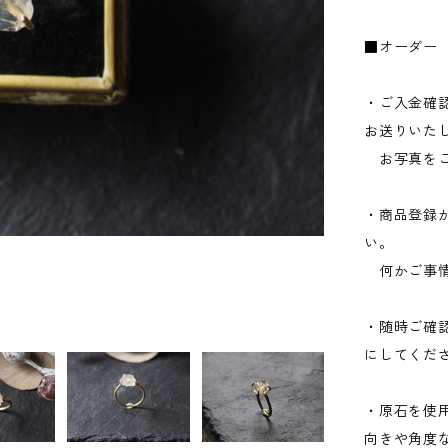
■オーダー
・ご入金確
お送りいた
お写真をご
・商品登録
い。
何かご事情
・随時ご確
にしてくだ
・原石を使
向きや角度