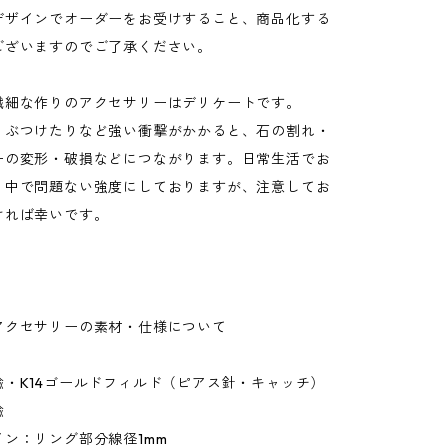
デザインでオーダーをお受けすること、商品化する
ございますのでご了承ください。
繊細な作りのアクセサリーはデリケートです。
ぶつけたりなど強い衝撃がかかると、石の割れ・
ーの変形・破損などにつながります。日常生活でお
く中で問題ない強度にしておりますが、注意してお
ければ幸いです。
アクセサリーの素材・仕様について
鍮・K14ゴールドフィルド（ピアス針・キャッチ）
鍮
ン：リング部分線径1mm