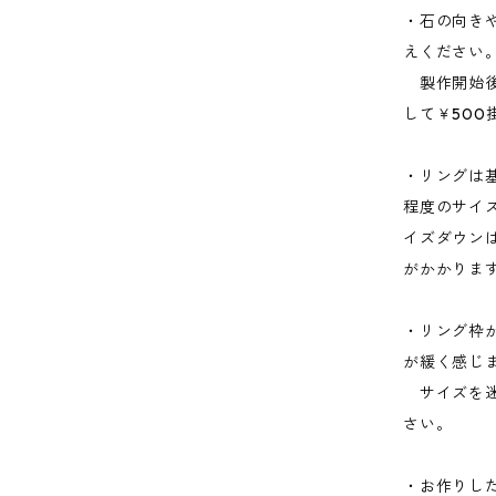
・石の向き
えください
製作開始後
して￥500
・リングは
程度のサイ
イズダウン
がかかりま
・リング枠
が緩く感じ
サイズを迷
さい。
・お作りし