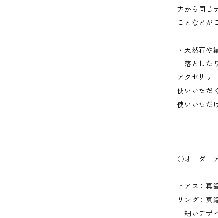
方から同じ
ことなどが
・天然石や
落としたり
アクセサリ
使いいただ
使いいただ
○オーダー
ピアス：真
リング：真
細いデザイ