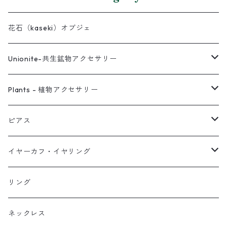
花石（kaseki）オブジェ
Unionite-共生鉱物アクセサリー
ピアス
Plants - 植物アクセサリー
ネックレス
ピアス
ピアス
イヤーカフ
ネックレス
スタッド・一粒
イヤーカフ・イヤリング
イヤリング
リング
フック・ぶら下がり
原石イヤーカフ
リング
ブレス
フープ
植物イヤーカフ
ネックレス