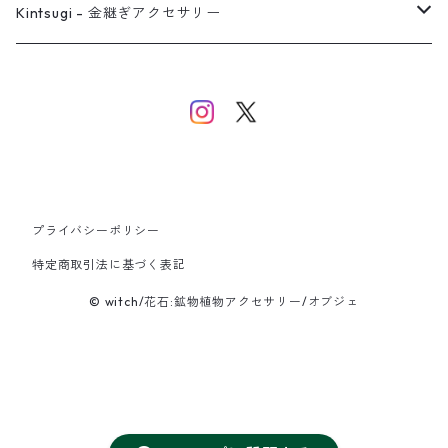
バングル
イヤーカフ
ネックレス
ネックレス
リング
Kintsugi - 金継ぎアクセサリー
イヤーカフ/イヤリング/ノンホールピアス
ブレスレット
ピアス
ピアス
イヤーカフ
ネックレス
ネックレス
イヤーカフ
プライバシーポリシー
バングル
特定商取引法に基づく表記
© witch/花石:鉱物植物アクセサリー/オブジェ
ブレスレット