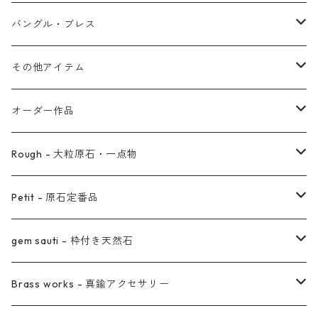
オブジェ
ぶら下がりイヤーカフ
バングル・ブレス
イヤーカフ
2連イヤーカフ
ブレスレット
その他アイテム
イヤリング対応
バングル
ブローチ
オーダー作品
ノンホールピアス
ヘアアクセサリー
リング
Rough - 大粒原石・一点物
オーダー用ページ
ネックレス
ピアス
Petit - 原石定番品
真鍮イヤーカフ
ピアス
リング
ピアス
gem sauti - 枠付き天然石
イヤーカフ
ネックレス
リング
ピアス
Brass works - 真鍮アクセサリー