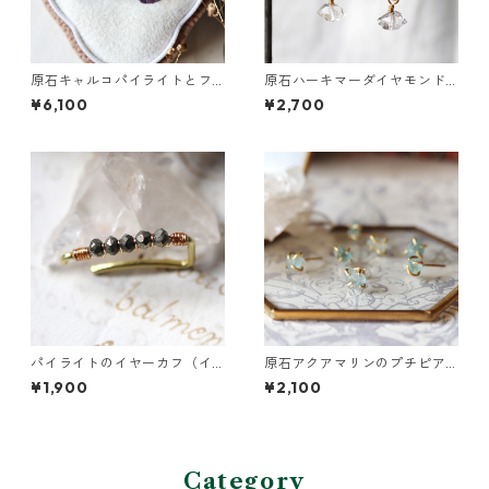
原石キャルコパイライトとフ
原石ハーキマーダイヤモンド
ローライトのプチピアス
のぶら下がりイヤーカフ
¥6,100
¥2,700
パイライトのイヤーカフ（イ
原石アクアマリンのプチピア
ンダストリアル風）
ス（一粒/片方）
¥1,900
¥2,100
Category