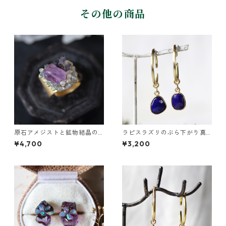
その他の商品
原石アメジストと鉱物結晶の
ラピスラズリのぶら下がり真
真鍮幅広イヤーカフ
鍮イヤーカフ
¥4,700
¥3,200