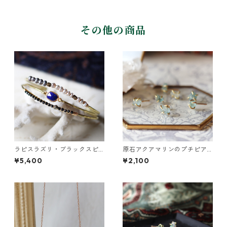
その他の商品
ラピスラズリ・ブラックスピ
原石アクアマリンのプチピア
ネル・パールの3連バングル
ス（一粒/片方）
¥5,400
¥2,100