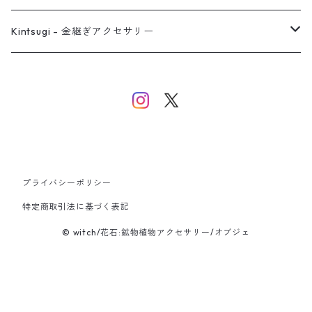
バングル
イヤーカフ
ネックレス
ネックレス
リング
Kintsugi - 金継ぎアクセサリー
イヤーカフ/イヤリング/ノンホールピアス
ブレスレット
ピアス
ピアス
イヤーカフ
ネックレス
ネックレス
イヤーカフ
プライバシーポリシー
バングル
特定商取引法に基づく表記
© witch/花石:鉱物植物アクセサリー/オブジェ
ブレスレット