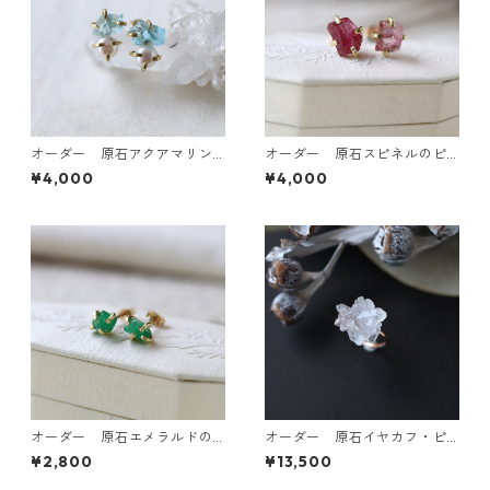
オーダー 原石アクアマリン
オーダー 原石スピネルのピ
とパールのピアス
アス
¥4,000
¥4,000
オーダー 原石エメラルドの
オーダー 原石イヤカフ・ピ
プチピアス
アス・ネックレス
¥2,800
¥13,500